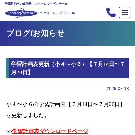
千葉県柏市の進学塾｜エクセレントゼミナール
TOP
ブログ/お知らせ
塾の紹介
合格実績
コース案内
学習計画表更新（小４～小６）【７月14日〜７
入会案内
月20日】
行事
教室案内
2025-07-13
新・主宰のブログ
小４〜小６の学習計画表【７月14日〜７月20日】
私立中高リンク集
を更新しました。
プライバシーポリシー
>>
学習計画表ダウンロードページ
お問い合わせ