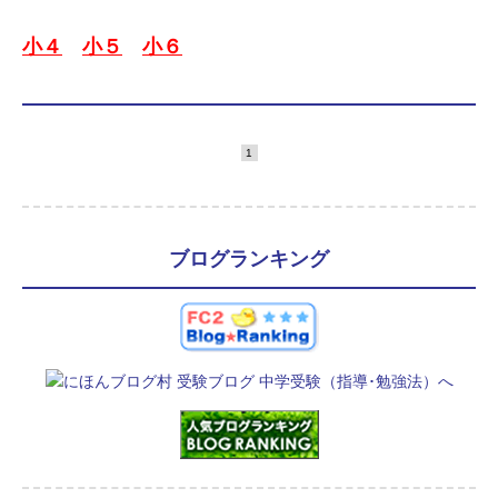
小４
小５
小６
1
ブログランキング