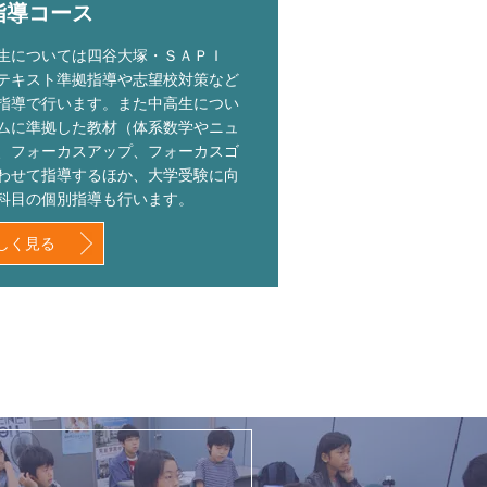
指導コース
生については四谷大塚・ＳＡＰＩ
テキスト準拠指導や志望校対策など
指導で行います。また中高生につい
ムに準拠した教材（体系数学やニュ
、フォーカスアップ、フォーカスゴ
わせて指導するほか、大学受験に向
科目の個別指導も行います。
しく見る