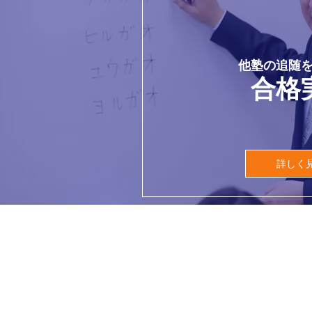
他塾の追随
合格
詳しく