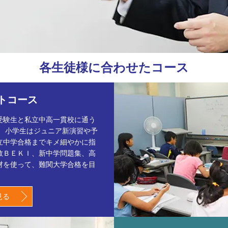
各生徒様に合わせたコース
トコース
受験生と私立中高一貫校に通う
。 小学生はジュニア新演習や予
立中学合格までキメ細やかに指
数ＢＥＫＩ、新中学問題集、高
材を使って、難関大学合格を目
見る