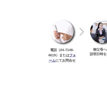
御父母へ
04-7148-
電話（
説明日時を
4619
フォ
）または
ーム
にてお問合せ