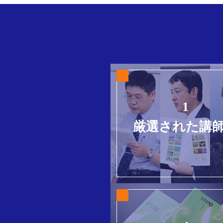
1
厳選された講