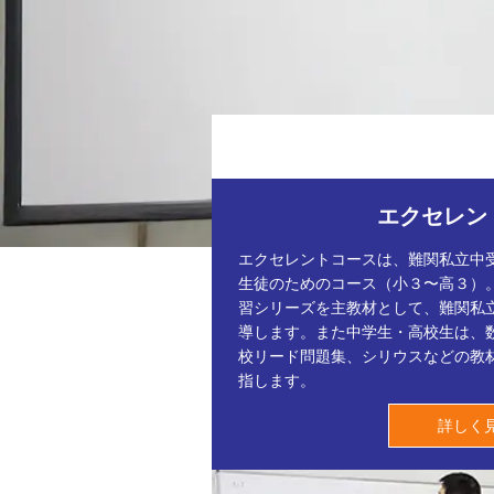
エクセレン
エクセレントコースは、難関私立中
生徒のためのコース（小３〜高３）
習シリーズを主教材として、難関私
導します。また中学生・高校生は、
校リード問題集、シリウスなどの教
指します。
詳しく