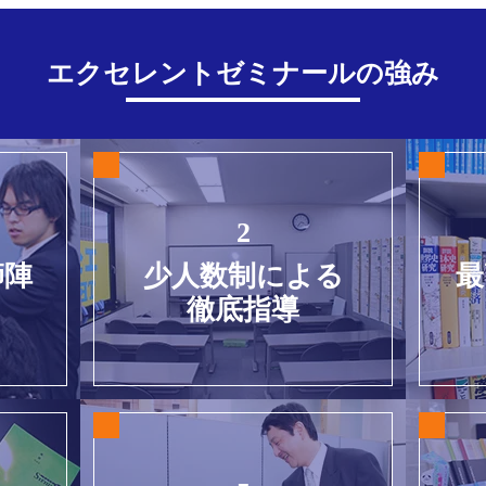
エクセレントゼミナールの強み
2
師陣
少人数制による
最
徹底指導