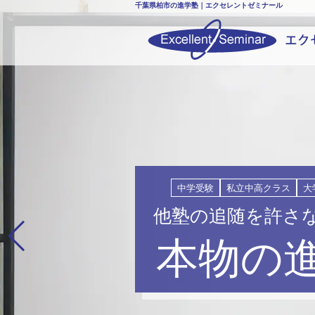
千葉県柏市の進学塾｜エクセレントゼミナール
中学受験
私立中高クラス
大
他塾の追随を許さ
本物の