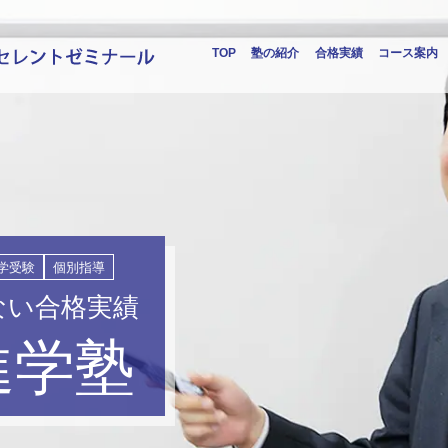
TOP
塾の紹介
合格実績
コース案内
学受験
個別指導
ない合格実績
進学塾