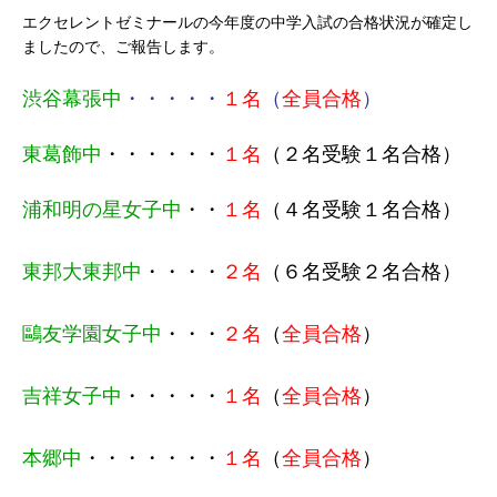
エクセレントゼミナールの今年度の中学入試の合格状況が確定し
ましたので、ご報告します。
渋谷幕張中
・・・・・
１名
（
全員合格
）
東葛飾中
・・・・・・
１名
（２名受験１名合格）
浦和明の星女子中
・・
１名
（４名受験１名合格）
東邦大東邦中
・・
・・
２名
（６名受験２名合格）
鷗友学園女子中
・
・・
２名
（
全員合格
）
吉祥女子中
・・
・
・・
１名
（
全員合格
）
本郷中
・・
・・
・
・・
１名
（
全員合格
）