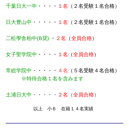
千葉日大一中
・
・
・
・
１名
（２名受験１名合格）
日大豊山中
・
・
・・
・
１名
（２名受験１名合格）
二松學舎柏中(B奨)
・
２名
（
全員合格
）
女子聖学院中
・
・・
・
１名
（
全員合格
）
常総学院中
・
・
・・
・
４名
（５名受験４名合格）
※特待合格１名を含みます
土浦日大中
・・・・・
２名
（
全員合格
）
以上 小６ 在籍１４名実績