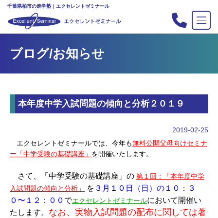
千葉県柏市の進学塾｜エクセレントゼミナール
TOP
ブログ/お知らせ
塾の紹介
合格実績
コース案内
本年度中学入試問題の傾向と分析２０１９
入会案内
行事
2019-02-25
教室案内
エクセレントゼミナールでは、今年も
無料公開父母向けセミナ
ー「中学受験の基礎講座」
を開催いたします。
新・主宰のブログ
私立中高リンク集
さて、「中学受験の基礎講座」の
第１回：「本年度中学
を
３月１０日（日）の１０：３
入試問題の傾向と分析」
プライバシーポリシー
０〜１２：００
で
において開催い
エクセレントゼミナール
なお、実物入試問題の配布に関しては著
たします。
お問い合わせ