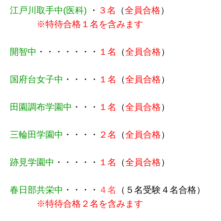
江戸川取手中(医科)
・
３名
（
全員合格
）
※特待合格１名を含みます
開智中
・・
・・
・
・
・
１名
（
全員合格
）
国府台女子中
・
・
・
・
１名
（
全員合格
）
田園調布学園中
・
・
・
１名
（
全員合格
）
三輪田学園中
・
・
・
・
２名
（
全員合格
）
跡見学園中
・
・
・
・
・
１名
（
全員合格
）
春日部共栄中
・
・
・
・
４名
（５名受験４名合格）
※特待合格２名を含みます