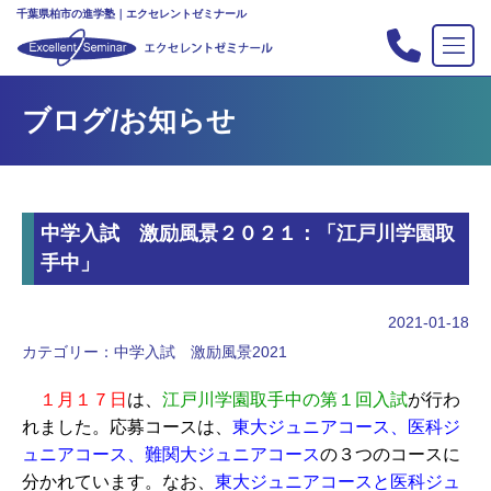
千葉県柏市の進学塾｜エクセレントゼミナール
TOP
ブログ/お知らせ
塾の紹介
合格実績
コース案内
中学入試 激励風景２０２１：「江戸川学園取
入会案内
手中」
行事
教室案内
2021-01-18
カテゴリー：
中学入試 激励風景2021
新・主宰のブログ
私立中高リンク集
１月１７日
は、
江戸川学園取手中の第１回入試
が行わ
れました。応募コースは、
東大ジュニアコース、医科ジ
プライバシーポリシー
ュニアコース、難関大ジュニアコース
の３つのコースに
分かれています。なお、
お問い合わせ
東大ジュニアコースと医科ジュ