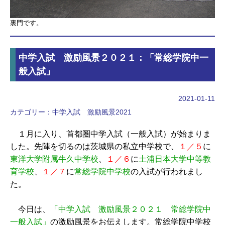
裏門です。
中学入試 激励風景２０２１：「常総学院中一
般入試」
2021-01-11
カテゴリー：
中学入試 激励風景2021
１月に入り、首都圏中学入試（一般入試）が始まりま
した。先陣を切るのは茨城県の私立中学校で、
１／５
に
東洋大学附属牛久中学校
、
１／６
に
土浦日本大学中等教
育学校
、
１／７
に
常総学院中学校
の入試が行われまし
た。
今日は、
「中学入試 激励風景２０２１ 常総学院中
一般入試」
の激励風景をお伝えします。常総学院中学校