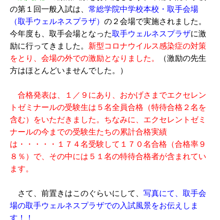
の第１回一般入試は、
常総学院中学校本校・取手会場
（取手ウェルネスプラザ）
の２会場で実施されました。
今年度も、取手会場となった
取手ウェルネスプラザ
に激
励に行ってきました。
新型コロナウイルス感染症の対策
をとり、会場の外での激励となりました。
（激励の先生
方はほとんどいませんでした。）
合格発表は、１／９にあり、おかげさまでエクセレン
トゼミナールの受験生は５名全員合格（特待合格２名を
含む）をいただきました。ちなみに、エクセレントゼミ
ナールの今までの受験生たちの累計合格実績
は・・・・・１７４名受験して１７０名合格（合格率９
８％）で、その中には５１名の特待合格者が含まれてい
ます。
さて、前置きはこのぐらいにして、
写真にて、取手会
場の取手ウェルネスプラザでの入試風景をお伝えしま
す！！