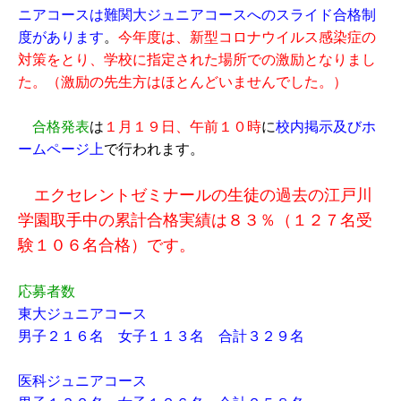
ニアコースは難関大ジュニアコースへのスライド合格制
度があります
。
今年度は、新型コロナウイルス感染症の
対策をとり、学校に指定された場所での激励となりまし
た。（激励の先生方はほとんどいませんでした。）
合格発表
は
１月１９日、午前１０時
に
校内掲示及びホ
ームページ上
で行われます。
エクセレントゼミナールの生徒の過去の江戸川
学園取手中の累計合格実績は８３％（１２７名受
験１０６名合格）です。
応募者数
東大ジュニアコース
男子２１６名 女子１１３名 合計３２９名
医科ジュニアコース