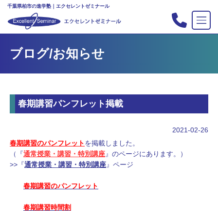
千葉県柏市の進学塾｜エクセレントゼミナール
TOP
ブログ/お知らせ
塾の紹介
合格実績
コース案内
春期講習パンフレット掲載
入会案内
行事
2021-02-26
教室案内
春期講習のパンフレット
を掲載しました。
（『
通常授業・講習・特別講座
』のページにあります。）
新・主宰のブログ
>>『
通常授業・講習・特別講座
』ページ
私立中高リンク集
春期講習のパンフレット
プライバシーポリシー
春期講習時間割
お問い合わせ