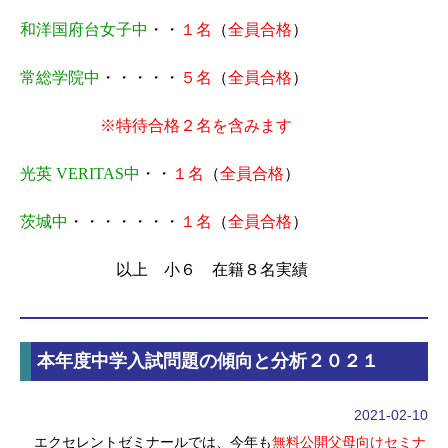
和洋国府台女子中
・・
１名
（
全員合格
）
常総学院中
・・・・・
５名
（
全員合格
）
※特待合格２名を含みます
光英
VERITAS
中
・・
１名
（
全員合格
）
茨城中
・・・・・・・
１名
（
全員合格
）
以上 小６ 在籍８名実績
本年度中学入試問題の傾向と分析２０２１
2021-02-10
エクセレントゼミナールでは、今年も
無料公開父母向けセミナ