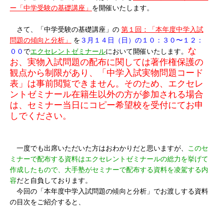
ー「中学受験の基礎講座」
を開催いたします。
さて、「中学受験の基礎講座」の
第１回：「本年度中学入試
問題の傾向と分析」
を
３月１４日（日）の１０：３０〜１２：
な
００
で
エクセレントゼミナール
において開催いたします。
お、実物入試問題の配布に関しては著作権保護の
観点から制限があり、「中学入試実物問題コード
表」は事前閲覧できません。そのため、エクセレ
ントゼミナール在籍生以外の方が参加される場合
は、セミナー当日にコピー希望校を受付にてお申
しでください。
一度でも出席いただいた方はおわかりだと思いますが、
このセ
ミナーで配布する資料はエクセレントゼミナールの総力を挙げて
作成したもので、大手塾がセミナーで配布する資料を凌駕する内
容
だと自負しております。
今回の「本年度中学入試問題の傾向と分析」でお渡しする資料
の目次をご紹介すると、