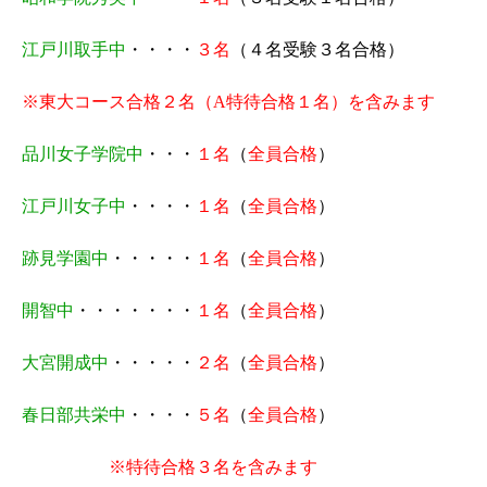
江戸川取手中
・・・・
３名
（４名受験３名合格）
※東大コース合格２名（
A
特待合格１名）を含みます
品川女子学院中
・・・
１
名
（
全員合格
）
江戸川女子中
・・・・
１
名
（
全員合格
）
跡見学園中
・・・・・
１
名
（
全員合格
）
開智中
・・・・・・・
１名
（
全員合格
）
大宮開成中
・・・・・
２名
（
全員合格
）
春日部共栄中
・・・・
５名
（
全員合格
）
※特待合格３名を含みます