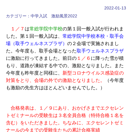
2022-01-13
カテゴリー：
中学入試 激励風景2022
１／７
は
常総学院中学校
の第１回一般入試が行われま
した。第１回一般入試は、
常総学院中学校本校・取手会
場（取手ウェルネスプラザ）
の２会場で実施されまし
た。今年度も、取手会場となった
取手ウェルネスプラザ
に激励に行ってきました。前日の
１／６
に降った雪が積
もり、道路が凍結する中での、激励となりました。また
今年度も昨年度と同様に、
新型コロナウイルス感染症の
対策をとり、会場の外での激励となりました。
（今年度
も激励の先生方はほとんどいませんでした。）
合格発表は、１／９にあり、おかげさまでエクセレン
トゼミナールの受験生は３名全員合格（特待合格１名を
含む）をいただきました。ちなみに、エクセレントゼミ
ナールの今までの受験生たちの累計合格実績