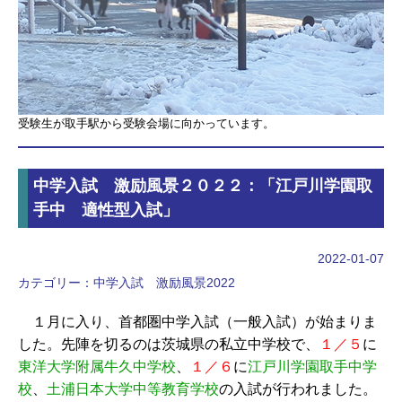
受験生が取手駅から受験会場に向かっています。
中学入試 激励風景２０２２：「江戸川学園取
手中 適性型入試」
2022-01-07
カテゴリー：
中学入試 激励風景2022
１月に入り、首都圏中学入試（一般入試）が始まりま
した。先陣を切るのは茨城県の私立中学校で、
１／５
に
東洋大学附属牛久中学校
、
１／６
に
江戸川学園取手中学
校
、
土浦日本大学中等教育学校
の入試が行われました。