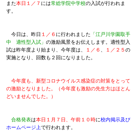
また
本日１／７
には
常総学院中学校
の入試が行われま
す。
今日は、昨日
１／６
に行われました
「江戸川学園取手
中 適性型入試」
の激励風景をお伝えします。適性型入
試は昨年度より始まり、今年度は、
１／６
、
１／２５
の
実施となり、回数も２回になりました。
今年度も、新型コロナウイルス感染症の対策をとって
の激励となりました。（今年度も激励の先生方はほとん
どいませんでした。）
合格発表
は
本日１月７日、午前１０時
に
校内掲示及び
ホームページ上
で行われます。