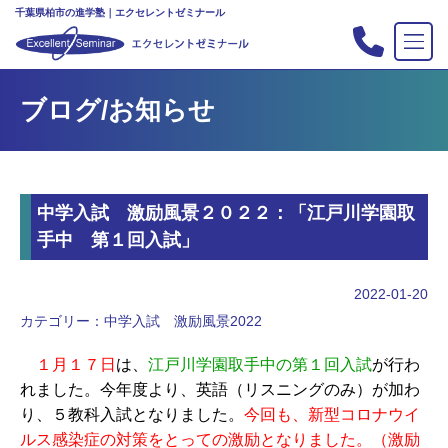
千葉県柏市の進学塾｜エクセレントゼミナール
TOP
ブログ/お知らせ
塾の紹介
合格実績
コース案内
中学入試 激励風景２０２２：「江戸川学園取
入会案内
手中 第１回入試」
行事
教室案内
2022-01-20
カテゴリー：
中学入試 激励風景2022
新・主宰のブログ
私立中高リンク集
１月１７日
は、
江戸川学園取手中の第１回入試
が行わ
れました。今年度より、英語（リスニングのみ）が加わ
プライバシーポリシー
り、５教科入試となりました。
今回も、新型コロナウイ
ルス感染症の対策をとっての激励となりました。（激励
お問い合わせ