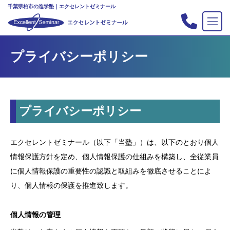
千葉県柏市の進学塾｜エクセレントゼミナール
TOP
プライバシーポリシー
塾の紹介
合格実績
コース案内
プライバシーポリシー
入会案内
行事
エクセレントゼミナール（以下「当塾」）は、以下のとおり個人
教室案内
情報保護方針を定め、個人情報保護の仕組みを構築し、全従業員
新・主宰のブログ
に個人情報保護の重要性の認識と取組みを徹底させることによ
私立中高リンク集
り、個人情報の保護を推進致します。
プライバシーポリシー
個人情報の管理
お問い合わせ