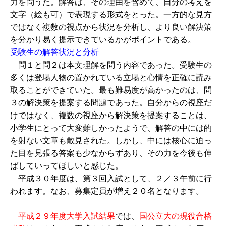
力を問うた。解答は、その理由を含めて、自分の考えを
文字（絵も可）で表現する形式をとった。一方的な見方
ではなく複数の視点から状況を分析し、より良い解決策
を分かり易く提示できているかがポイントである。
受験生の解答状況と分析
問１と問２は本文理解を問う内容であった。受験生の
多くは登場人物の置かれている立場と心情を正確に読み
取ることができていた。最も難易度が高かったのは、問
３の解決策を提案する問題であった。自分からの視座だ
けではなく、複数の視座から解決策を提案することは、
小学生にとって大変難しかったようで、解答の中には的
を射ない文章も散見された。しかし、中には核心に迫っ
た目を見張る答案も少なからずあり、その力を今後も伸
ばしていってほしいと感じた。
平成３０年度は、第３回入試として、２／３午前に行
われます。なお、募集定員が増え２０名となります。
平成２９年度大学入試結果
では、
国公立大の現役合格