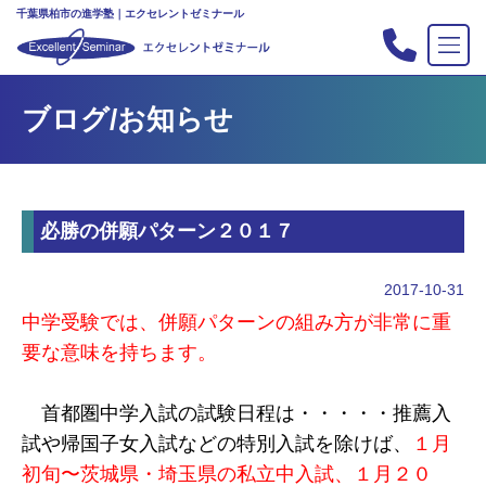
千葉県柏市の進学塾｜エクセレントゼミナール
TOP
ブログ/お知らせ
塾の紹介
合格実績
コース案内
必勝の併願パターン２０１７
入会案内
行事
2017-10-31
教室案内
中学受験では、併願パターンの組み方が非常に重
要な意味を持ちます。
新・主宰のブログ
私立中高リンク集
首都圏中学入試の試験日程は・・・・・推薦入
プライバシーポリシー
試や帰国子女入試などの特別入試を除けば、
１月
初旬〜茨城県・埼玉県の私立中入試、１月２０
お問い合わせ