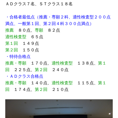
ＡＤクラス７名、ＳＴクラス１８名
・合格者最低点（推薦・専願２科、適性検査型２００点
満点、一般第１回、第２回４科３００点満点）
推薦
８０点、
専願
８２点
適性検査型
６５点
第１回
１４９点
第２回
１５０点
・特待合格点
推薦・専願
１７０点、
適性検査型
１３８点、
第１
回
２２５点、
第２回
２４０点
・ＡＤクラス合格点
推薦・専願
１４０点、
適性検査型
１１５点、
第１
回
１７４点、
第２回
２１０点