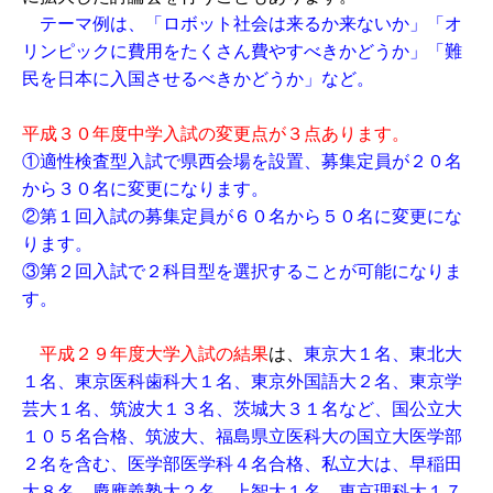
テーマ例は、「ロボット社会は来るか来ないか」「オ
リンピックに費用をたくさん費やすべきかどうか」「難
民を日本に入国させるべきかどうか」など。
平成３０年度中学入試の変更点が３点あります。
①適性検査型入試で県西会場を設置、募集定員が２０名
から３０名に変更になります。
②第１回入試の募集定員が６０名から５０名に変更にな
ります。
③第２回入試で２科目型を選択することが可能になりま
す。
平成２９年度大学入試の結果
は、
東京大１名、東北大
１名、東京医科歯科大１名、東京外国語大２名、東京学
芸大１名、筑波大１３名、茨城大３１名など、国公立大
１０５名合格、筑波大、福島県立医科大の国立大医学部
２名を含む、医学部医学科４名合格、私立大は、早稲田
大８名、慶應義塾大２名、上智大１名、東京理科大１７