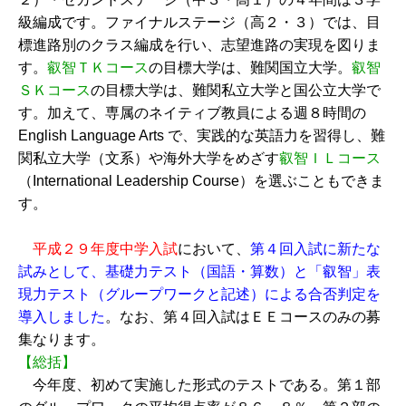
級編成です。ファイナルステージ（高２・３）では、目
標進路別のクラス編成を行い、志望進路の実現を図りま
す。
叡智ＴＫコース
の目標大学は、難関国立大学。
叡智
ＳＫコース
の目標大学は、難関私立大学と国公立大学で
す。加えて、専属のネイティブ教員による週８時間の
English Language Arts で、実践的な英語力を習得し、難
関私立大学（文系）や海外大学をめざす
叡智ＩＬコース
（International Leadership Course）を選ぶこともできま
す。
平成２９年度中学入試
において、
第４回入試に新たな
試みとして、基礎力テスト（国語・算数）と「叡智」表
現力テスト（グループワークと記述）による合否判定を
導入しました
。なお、第４回入試はＥＥコースのみの募
集なります。
【総括】
今年度、初めて実施した形式のテストである。第１部