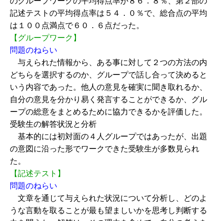
のグループワークの平均得点率が８６．８％、第２部の
記述テストの平均得点率は５４．０％で、総合点の平均
は１００点満点で６０．６点だった。
【グループワーク】
問題のねらい
与えられた情報から、ある事に対して２つの方法の内
どちらを選択するのか、グループで話し合って決めると
いう内容であった。他人の意見を確実に聞き取れるか、
自分の意見を分かり易く発言することができるか、グル
ープの総意をまとめるために協力できるかを評価した。
受験生の解答状況と分析
基本的には初対面の４人グループではあったが、出題
の意図に沿った形でワークできた受験生が多数見られ
た。
【記述テスト】
問題のねらい
文章を通じて与えられた状況について分析し、どのよ
うな言動を取ることが最も望ましいかを思考し判断する