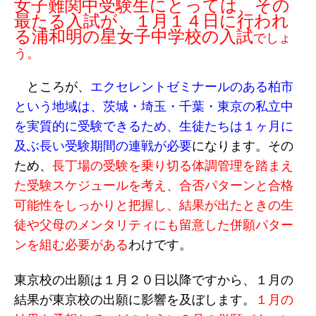
女子難関中受験生にとっては、その
最たる入試が、１月１４日に行われ
る浦和明の星女子中学校の入試
でしょ
う。
ところが、
エクセレントゼミナールのある柏市
という地域は、茨城・埼玉・千葉・東京の私立中
を実質的に受験できるため、生徒たちは１ヶ月に
及ぶ長い受験期間の連戦が必要
になります。その
ため、
長丁場の受験を乗り切る体調管理を踏まえ
た受験スケジュールを考え、合否パターンと合格
可能性をしっかりと把握し、結果が出たときの生
徒や父母のメンタリティにも留意した併願パター
ンを組む必要がある
わけです。
東京校の出願は１月２０日以降ですから、１月の
結果が東京校の出願に影響を及ぼします。
１月の