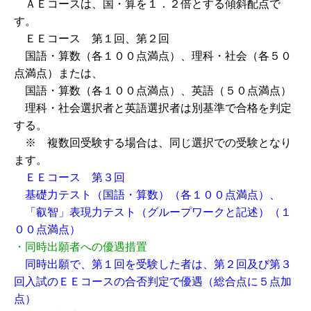
ＡＥコースは、国・算を１．２倍とする傾斜配点で
す。
ＥＥコース 第１回、第２回
国語・算数（各１００点満点）、理科・社会（各５０
点満点）または、
国語・算数（各１００点満点）、英語（５０点満点）
理科・社会選択者と英語選択者は別基準で合格を判定
する。
※ 複数回受験する場合は、同じ選択での受験となり
ます。
ＥＥコース 第３回
基礎力テスト（国語・算数）（各１００点満点）、
「叡智」表現力テスト（グループワークと記述）（１
００点満点）
・同時出願者への優遇措置
同時出願で、第１回を受験した者は、第２回及び第３
回入試のＥＥコースの合否判定で優遇（総合点に５点加
点）