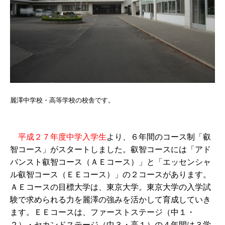
麗澤中学校・高等学校の校舎です。
平成２７年度中学入学生
より、６年間のコース制「叡
智コース」がスタートしました。叡智コースには「アド
バンスト叡智コース（ＡＥコース）」と「エッセンシャ
ル叡智コース（ＥＥコース）」の２コースがあります。
ＡＥコースの目標大学は、東京大学。東京大学の入学試
験で求められる力を麗澤の強みを活かして育成していき
ます。ＥＥコースは、ファーストステージ（中１・
２）・セカンドステージ（中３・高１）の４年間は３学