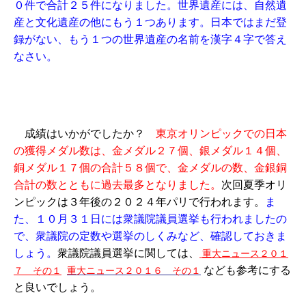
０件で合計２５件になりました。世界遺産には、自然遺
産と文化遺産の他にもう１つあります。日本ではまだ登
録がない、もう１つの世界遺産の名前を漢字４字で答え
なさい。
成績はいかがでしたか？
東京オリンピックでの日本
の獲得メダル数は、金メダル２７個、銀メダル１４個、
銅メダル１７個の合計５８個で、金メダルの数、金銀銅
合計の数とともに過去最多となりました。
次回夏季オリ
ンピックは３年後の２０２４年パリで行われます。
ま
た、１０月３１日には衆議院議員選挙も行われましたの
で、衆議院の定数や選挙のしくみなど、確認しておきま
しょう。
衆議院議員選挙に関しては、
重大ニュース２０１
なども参考にする
７ その１
重大ニュース２０１６ その１
と良いでしょう。