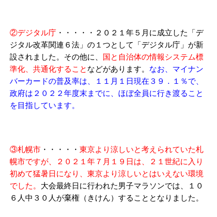
②デジタル庁
・・・・・２０２１年５月に成立した「デ
ジタル改革関連６法」の１つとして「デジタル庁」が新
設されました。その他に、
国と自治体の情報システム標
準化、共通化すること
などがあります。
なお、マイナン
バーカードの普及率は、１１月１日現在３９．１％で、
政府は２０２２年度末までに、ほぼ全員に行き渡ること
を目指しています。
③札幌市
・・・・・
東京より涼しいと考えられていた札
幌市ですが、２０２１年７月１９日は、２１世紀に入り
初めて猛暑日になり、東京より涼しいとはいえない環境
でした。
大会最終日に行われた男子マラソンでは、１０
６人中３０人が棄権（きけん）することとなりました。