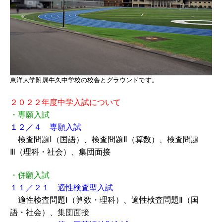
東洋大学附属牛久中学校の校舎とグラウンドです。
２０２２年度中学入試について
・専願入試
１２／４ 専願入試
検査問題Ⅰ（国語）、検査問題Ⅱ（算数）、検査問題
Ⅲ（理科・社会）、集団面接
・併願入試
１１／２１ 適性検査型入試
適性検査問題Ⅰ（算数・理科）、適性検査問題Ⅱ（国
語・社会）、集団面接