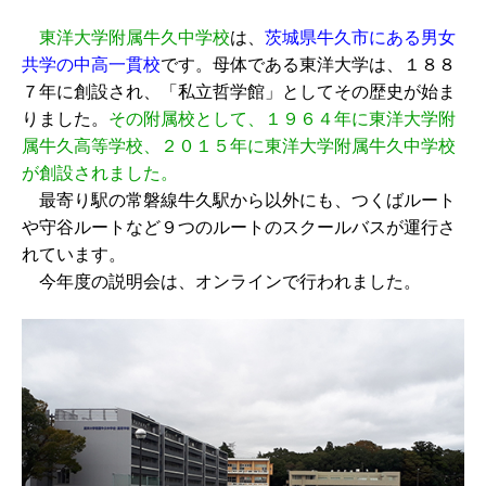
東洋大学附属牛久中学校
は、
茨城県牛久市にある男女
共学の中高一貫校
です。母体である東洋大学は、１８８
７年に創設され、「私立哲学館」としてその歴史が始ま
りました。
その附属校として、１９６４年に東洋大学附
属牛久高等学校、２０１５年に東洋大学附属牛久中学校
が創設されました。
最寄り駅の常磐線牛久駅から以外にも、つくばルート
や守谷ルートなど９つのルートのスクールバスが運行さ
れています。
今年度の説明会は、オンラインで行われました。