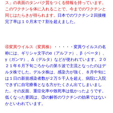
ス」の表面のタンパク質をつくる情報を持っています。
このワクチンを体に入れることで、今までのワクチンと
同じはたらきが得られます。
日本でのワクチン２回接種
完了率は１０月末で７割を超えました。
④変異ウイルス（変異株）
・・・・・
変異ウイルスの名
称には、ギリシャ文字のα（アルファ）、β（ベータ）、
γ（ガンマ）、Δ（デルタ）などが使われています。２０
２１年６月下旬ごろからの第５波で主流となったのはデ
ルタ株でした。デルタ株は、感染力が強く、８月中旬に
は１日の新規感染者数が２万５千人を超え、病院に入院
できずに自宅療養となる方がたくさん出てしまいまし
た。その反面、重症化率や致死率は低かったようです。
低くなった要因は、③の解答のワクチンの効果ではない
かといわれています。