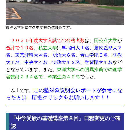
東洋大学附属牛久中学校の体育館です。
２０２１年度大学入試での合格者数
は、
国公立大学
が
合計で１９名
、
私立大学
は
早稲田大１名、慶應義塾大２
名、東京理科大４名、明治大６名、青山学院３名、立教
大１名、中央大４名、法政大１２名、学習院大１名
など
となっています。また、
東洋大学への附属推薦での進学
者数は２３４名で、卒業生の４２％
でした。
この塾対象説明会レポートが参考にな
以上です。
った方は、応援クリックをお願いします！！
「中学受験の基礎講座第８回」日程変更のご確
認