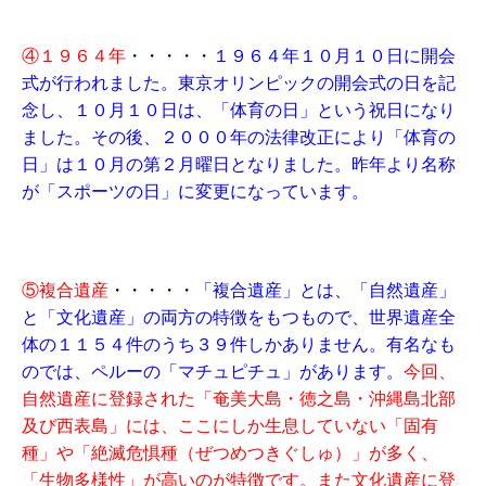
④１９６４年
・・・・・
１９６４年１０月１０日に開会
式が行われました。東京オリンピックの開会式の日を記
念し、１０月１０日は、「体育の日」という祝日になり
ました。その後、２０００年の法律改正により「体育の
日」は１０月の第２月曜日となりました。昨年より名称
が「スポーツの日」に変更になっています。
⑤複合遺産
・・・・・
「複合遺産」とは、「自然遺産」
と「文化遺産」の両方の特徴をもつもので、世界遺産全
体の１１５４件のうち３９件しかありません。有名なも
のでは、ペルーの「マチュピチュ」があります。
今回、
自然遺産に登録された「奄美大島・徳之島・沖縄島北部
及び西表島」には、ここにしか生息していない「固有
種」や「絶滅危惧種（ぜつめつきぐしゅ）」が多く、
「生物多様性」が高いのが特徴です。また文化遺産に登