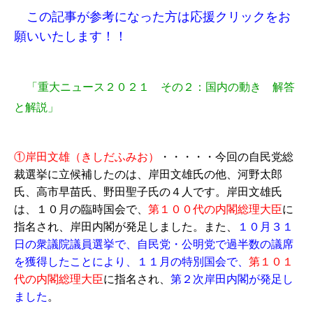
この記事が参考になった方は応援クリックをお
願いいたします！！
「重大ニュース２０２１ その２：国内の動き 解答
と解説」
①岸田文雄（きしだふみお）
・・・・・今回の自民党総
裁選挙に立候補したのは、岸田文雄氏の他、河野太郎
氏、高市早苗氏、野田聖子氏の４人です。岸田文雄氏
は、１０月の臨時国会で、
第１００代の内閣総理大臣
に
指名され、岸田内閣が発足しました。また、
１０月３１
日の衆議院議員選挙で、自民党・公明党で過半数の議席
を獲得したことにより、１１月の特別国会で、
第１０１
代の内閣総理大臣
に指名され、
第２次岸田内閣が発足し
ました
。