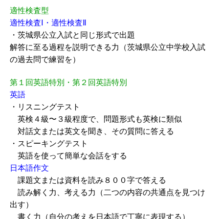
適性検査型
適性検査Ⅰ・適性検査Ⅱ
・茨城県公立入試と同じ形式で出題
解答に至る過程を説明できる力（茨城県公立中学校入試
の過去問で練習を）
第１回英語特別・第２回英語特別
英語
・リスニングテスト
英検４級〜３級程度で、問題形式も英検に類似
対話文または英文を聞き、その質問に答える
・スピーキングテスト
英語を使って簡単な会話をする
日本語作文
課題文または資料を読み８００字で答える
読み解く力、考える力（二つの内容の共通点を見つけ
出す）
書く力（自分の考えを日本語で丁寧に表現する）