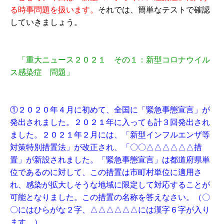
る時事問題を扱います。
それでは、簡単なテストで確認
していきましょう。
「重大ニュース２０２１ その１：新型コロナウイル
ス感染症 問題」
①２０２０年４月に初めて、全国に「緊急事態宣言」が
発出されました。２０２１年に入っても計３回発出され
ました。２０２１年２月には、「新型インフルエンザ等
対策特別措置法」が改正され、「〇〇△△△△△△措
置」が新設されました。「緊急事態宣言」は都道府県単
位であるのに対して、この措置は市町村単位に適用さ
れ、感染が拡大しそうな地域に限定して対応することが
可能となりました。この措置の名称を答えなさい。（〇
〇にはひらがな２字、△△△△△△には漢字６字が入り
ます。）