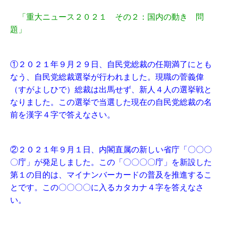
「重大ニュース２０２１ その２：国内の動き 問
題」
①２０２１年９月２９日、自民党総裁の任期満了にとも
なう、自民党総裁選挙が行われました。現職の菅義偉
（すがよしひで）総裁は出馬せず、新人４人の選挙戦と
なりました。この選挙で当選した現在の自民党総裁の名
前を漢字４字で答えなさい。
②２０２１年９月１日、内閣直属の新しい省庁「〇〇〇
〇庁」が発足しました。この「〇〇〇〇庁」を新設した
第１の目的は、マイナンバーカードの普及を推進するこ
とです。この〇〇〇〇に入るカタカナ４字を答えなさ
い。