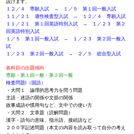
設けます。
１２／４ 専願入試 → １／５ 第１回一般入試
１１／２１ 適性検査型入試 → １２／４ 専願入試
１１／２１ 第１回英語特別入試 → １／２３ 第２
回英語特別入試
１／５ 第１回一般入試 → １／２３ 第２回一般入
試
１／２３ 第２回一般入試 → ２／５ 総合型入試
各科目の出題傾向
専願・第１回一般・第２回一般
検査問題Ⅰ（国語）
・大問１ 論理的思考力を問う問題
主語・述語の関係や文節の関係
故事成語や慣用句など、文中での使い方
・大問２ 文章題（読解問題）
漢字・語句の意味、指示語、接続語など
２００字記述問題（本文の内容を読み取って自分の考え