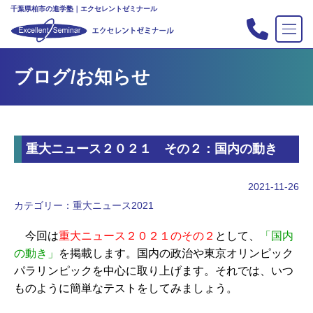
千葉県柏市の進学塾｜エクセレントゼミナール
TOP
ブログ/お知らせ
塾の紹介
合格実績
コース案内
重大ニュース２０２１ その２：国内の動き
入会案内
行事
2021-11-26
教室案内
カテゴリー：
重大ニュース2021
新・主宰のブログ
今回は
重大ニュース２０２１のその２
として、
「国内
私立中高リンク集
の動き」
を掲載します。国内の政治や東京オリンピック
パラリンピックを中心に取り上げます。それでは、いつ
プライバシーポリシー
ものように簡単なテストをしてみましょう。
お問い合わせ