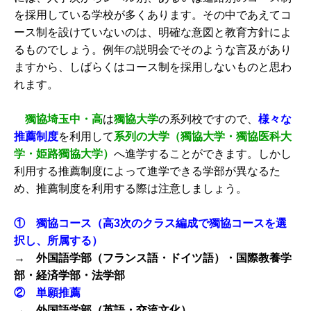
を採用している学校が多くあります。その中であえてコ
ース制を設けていないのは、明確な意図と教育方針によ
るものでしょう。例年の説明会でそのような言及があり
ますから、しばらくはコース制を採用しないものと思わ
れます。
獨協埼玉中・高
は
獨協大学
の系列校ですので、
様々な
推薦制度
を利用して
系列の大学（獨協大学・獨協医科大
学・姫路獨協大学）
へ進学することができます。しかし
利用する推薦制度によって進学できる学部が異なるた
め、推薦制度を利用する際は注意しましょう。
① 獨協コース（高3次のクラス編成で獨協コースを選
択し、所属する）
→ 外国語学部（フランス語・ドイツ語）・国際教養学
部・経済学部・法学部
② 単願推薦
→ 外国語学部（英語・交流文化）