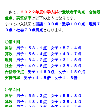
さて、
２０２２年度中学入試
の
受験者
平均点
、
合格最
低点
、
実質倍率
は以下のようになります。
すべての入試回で
国語１００点・数学１００点・理科７
０点・社会７０点満点
となります。
〇第１回
国語
男子：５３．１点 女子：５７．４点
算数
男子：５６．４点 女子：４９．７点
理科
男子：３４．２点 女子：３１．５点
社会
男子：４０．８点 女子：３８．５点
合格最低点
男子：１６９点 女子：１５０点
実質倍率
男子：１．５倍 女子１．３倍
〇第２回
国語
男子：５５．３点 女子：５６．８点
算数
男子：４３．５点 女子：３８．１点