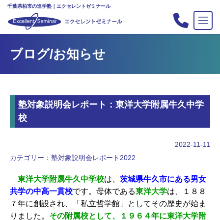
千葉県柏市の進学塾｜エクセレントゼミナール
TOP
ブログ/お知らせ
塾の紹介
合格実績
コース案内
塾対象説明会レポート：東洋大学附属牛久中学
入会案内
校
行事
教室案内
2022-11-11
カテゴリー：
塾対象説明会レポート2022
新・主宰のブログ
私立中高リンク集
東洋大学附属牛久中学校
は、
茨城県牛久市にある男女
共学の中高一貫校
です。母体である
東洋大学
は、１８８
プライバシーポリシー
７年に創設され、「私立哲学館」としてその歴史が始ま
りました。
その附属校として、１９６４年に東洋大学附
お問い合わせ