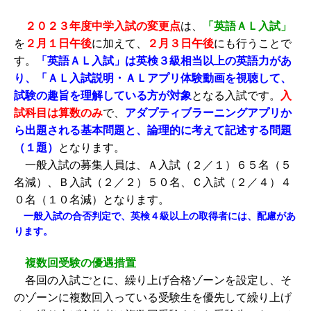
２０２３年度中学入試
の変更点
は、
「英語ＡＬ入試」
を
２月１日午後
に加えて、
２月３日午後
にも行うことで
す。
「英語ＡＬ入試」は英検３級相当以上の英語力があ
り、「ＡＬ入試説明・ＡＬアプリ体験動画を視聴して、
試験の趣旨を理解している方が対象
となる入試です。
入
試科目は算数のみ
で、
アダプティブラーニングアプリか
ら出題される基本問題と、論理的に考えて記述する問題
（１題）
となります。
一般入試の募集人員は、Ａ入試（２／１）６５名（５
名減）、Ｂ入試（２／２）５０名、Ｃ入試（２／４）４
０名（１０名減）となります。
一般入試の合否判定で、英検４級以上の取得者には、配慮があ
ります。
複数回受験の優遇措置
各回の入試ごとに、繰り上げ合格ゾーンを設定し、そ
のゾーンに複数回入っている受験生を優先して繰り上げ