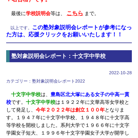
こちら
最後に
学校説明会
等は、
まで。
この塾対象説明会レポートが参考になっ
以上です。
た方は、応援クリックをお願いいたします！！
塾対象説明会レポート：十文字中学校
2022-10-28
カテゴリー：
塾対象説明会レポート2022
十文字中学校
は、
豊島区北大塚にある女子の中高一貫
校
です。
十文字中学校
は１９２２年に文華高等女学校と
して発足し、
今年２０２２年は創立１００年
となりま
す。１９４７年に十文字中学校、１９４８年に十文字高
等学校を開校しました。系列大学で１９６６年に十文字
学園女子短大、１９９６年十文字学園女子大学が開学し