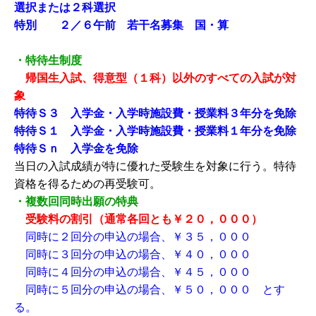
選択または２科選択
特別 ２／６午前 若干名募集 国・算
・特待生制度
帰国生入試、得意型（１科）以外のすべての入試が対
象
特待Ｓ３ 入学金・入学時施設費・授業料３年分を免除
特待Ｓ１ 入学金・入学時施設費・授業料１年分を免除
特待Ｓｎ 入学金を免除
当日の入試成績が特に優れた受験生を対象に行う。特待
資格を得るための再受験可。
・複数回同時出願の特典
受験料の割引（通常各回とも￥２０，０００）
同時に２回分の申込の場合、￥３５，０００
同時に３回分の申込の場合、￥４０，０００
同時に４回分の申込の場合、￥４５，０００
同時に５回分の申込の場合、￥５０，０００ とす
る。