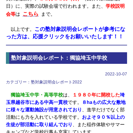
日）に、実際の試験会場で行われます。また、
学校説明
こちら
会等
は
まで。
この塾対象説明会レポートが参考にな
以上です。
った方は、応援クリックをお願いいたします！！
塾対象説明会レポート：獨協埼玉中学校
2022-10-07
カテゴリー：
塾対象説明会レポート2022
獨協埼玉中学・高等学校
は、
１９８０年に開校した
埼
玉県越谷市にある中高一貫校
です。
８haもの広大な敷地
に様々な運動施設が用意されており
、進学だけでなく部
活動にも力を入れている学校です。
およそ９０％以上の
生徒が部活動に取り組んでおり
、また稲作体験やサマー
キャンプなど学校行事も充実しています。