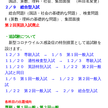
国語、算数、理科・社会、集団面接 （科目名変更）
２／９ 総合型入試
総合問題Ⅰ（国語・社会の基礎的な問題）、検査問題
Ⅱ（算数・理科の基礎的な問題）、集団面接
第２回英語入試廃止
・追試験について
新型コロナウイルス感染症の特別措置として追試験を
設けます。
１２／３ 専願入試 → １／５ 第１回一般入試
１１／２０ 適性検査型入試 → １２／３ 専願入試
１１／２０ 英語特別入試 → １／２２ 第２回一般
入試と同日
１／５ 第１回一般入試 → １／２２ 第２回一般入
試
１／２２ 第２回一般入試 → ２／９ 総合型入試
各科目の出題傾向
専願・第１回一般・第２回一般