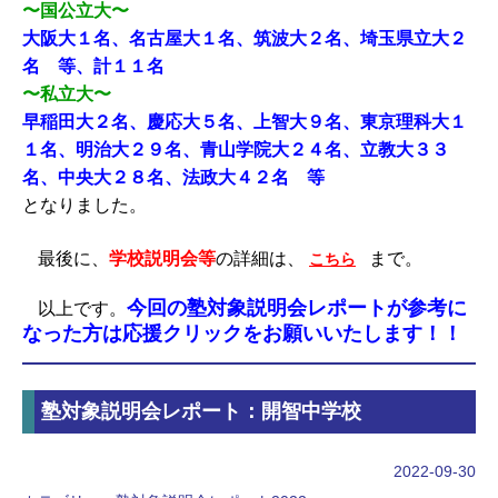
〜国公立大〜
大阪大１名、名古屋大１名、筑波大２名、埼玉県立大２
名 等、計１１名
〜私立大〜
早稲田大２名、慶応大５名、上智大９名、東京理科大１
１名、明治大２９名、青山学院大２４名、立教大３３
名、中央大２８名、法政大４２名 等
となりました。
最後に、
学校説明会等
の詳細は、
まで。
こちら
今回の塾対象説明会レポートが参考に
以上です。
なった方は応援クリックをお願いいたします！！
塾対象説明会レポート：開智中学校
2022-09-30