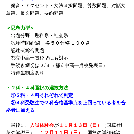
発音・アクセント・文法４択問題、算数問題、対話文
章題、長文問題、要約問題。
＜思考力型＞
出題分野 理科系・社会系
試験時間/配点 各５０分/各１００点
記述式総合問題
都立中高一貫校型にも対応
手続き締切は２/９（都立中高一貫校発表日）
特待生制度あり
・２科・４科選択の選抜方法
①２科・４科それぞれで判定
②４科受験生で２科合格基準点を上回っている者を合
格者に加える
最後に、
入試体験会
が
１１月１３日（日）
（国算社理
英の解説日）、
１２月１１日（日）
（国算の詳細解説