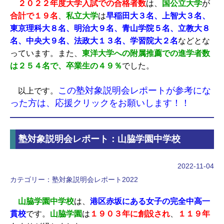
２０２２年度大学入試での合格者数
は、
国公立大学
が
合計で１９名
、
私立大学
は
早稲田大３名、上智大３名、
東京理科大８名、明治大９名、青山学院５名、立教大８
名、中央大９名、法政大１３名、学習院大２名
などとな
っています。また、
東洋大学への附属推薦での進学者数
は２５４名で、卒業生の４９％
でした。
この塾対象説明会レポートが参考にな
以上です。
った方は、応援クリックをお願いします！！
塾対象説明会レポート：山脇学園中学校
2022-11-04
カテゴリー：
塾対象説明会レポート2022
山脇学園中学校
は、
港区赤坂にある女子の完全中高一
貫校
です。
山脇学園
は
１９０３年に創設され
、
１１９年