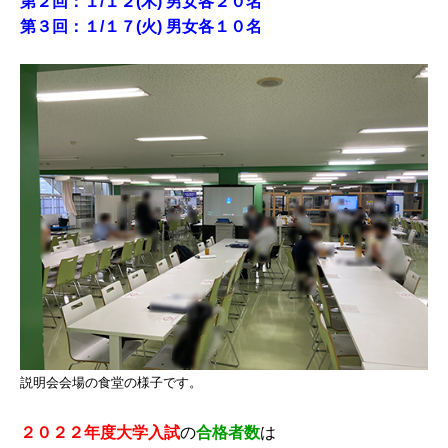
第２回：１/１２(木) 男女各２０名
第３回：１/１７(火) 男女各１０名
説明会会場の食堂の様子です。
２０２２年度大学入試
の
合格者数
は