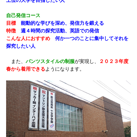
上位の大学を目指したい人
自己発信コース
目標
能動的な学びを深め、発信力を鍛える
特徴
週４時間の探究活動、英語での発信
こんな人におすすめ
何か一つのことに集中してそれを
探究したい人
また、
パンツスタイルの制服
が実現し、
２０２３年度
春から着用できる
ようになります。