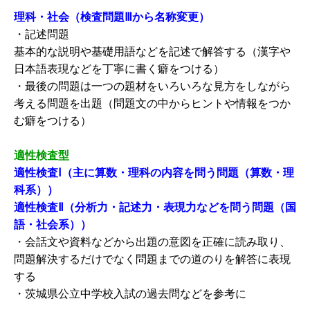
理科・社会（検査問題Ⅲから名称変更）
・記述問題
基本的な説明や基礎用語などを記述で解答する（漢字や
日本語表現などを丁寧に書く癖をつける）
・最後の問題は一つの題材をいろいろな見方をしながら
考える問題を出題（問題文の中からヒントや情報をつか
む癖をつける）
適性検査型
適性検査Ⅰ（主に算数・理科の内容を問う問題（算数・理
科系））
適性検査Ⅱ（分析力・記述力・表現力などを問う問題（国
語・社会系））
・会話文や資料などから出題の意図を正確に読み取り、
問題解決するだけでなく問題までの道のりを解答に表現
する
・茨城県公立中学校入試の過去問などを参考に