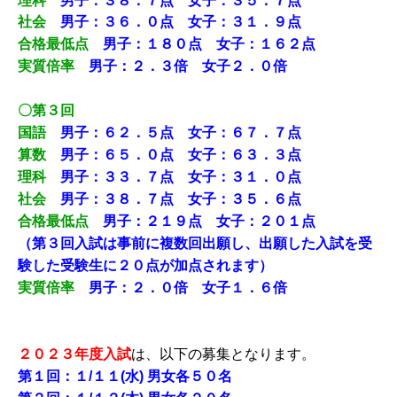
理科
男子：３８．７点 女子：３５．７点
社会
男子：３６．０点 女子：３１．９点
合格最低点
男子：１８０点 女子：１６２点
実質倍率
男子：２．３倍 女子２．０倍
〇第３回
国語
男子：６２．５点 女子：６７．７点
算数
男子：６５．０点 女子：６３．３点
理科
男子：３３．７点 女子：３１．０点
社会
男子：３８．７点 女子：３５．６点
合格最低点
男子：２１９点 女子：２０１点
（第３回入試は事前に複数回出願し、出願した入試を受
験した受験生に２０点が加点されます）
実質倍率
男子：２．０倍 女子１．６倍
２０２３年度入試
は、以下の募集となります。
第１回：１/１１(水) 男女各５０名