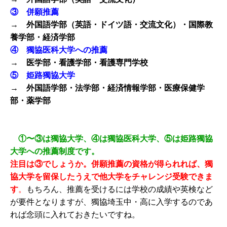
③ 併願推薦
→ 外国語学部（英語・ドイツ語・交流文化）・国際教
養学部・経済学部
④ 獨協医科大学への推薦
→ 医学部・看護学部・看護専門学校
⑤ 姫路獨協大学
→ 外国語学部・法学部・経済情報学部・医療保健学
部・薬学部
①〜③は獨協大学、④は獨協医科大学、⑤は姫路獨協
大学への推薦制度です。
注目は③でしょうか。併願推薦の資格が得られれば、獨
協大学を留保したうえで他大学をチャレンジ受験できま
す
。
もちろん、推薦を受けるには学校の成績や英検など
が要件となりますが、獨協埼玉中・高に入学するのであ
れば念頭に入れておきたいですね。