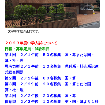
十文字中学校の正門です。
２０２３年度中学入試について
日程・募集定員・試験科目
第１回 ２／１午前 ５０名募集 国・算または国・
算・社・理
思考力型２／１午前 １０名募集 理科系・社会系記述
式総合問題
第２回 ２／１午後 ６０名募集 国・算
第３回 ２／２午前 ２０名募集 国・算または国・
算・社・理
第４回 ２／２午後 ２０名募集 国・算
得意型 ２／３午後 １０名募集 英・国・算より１科