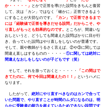
か・・・・・」
とかで正答を導けた設問をきちんと復習
して、次は「カン」ではなく「確かに」正答できるよう
にすることが大切なのです。
「カン」で正答できるまで
には「経験値で正答を導きだせる設問」だからこそ、や
り直しがもっとも効果的なのです。
ところが、間違いな
おしというと、どうしても間違えた設問ばかりに目が行
き、合っていた設問はやり直しをしないのが普通です。
そして、親や教師がうるさく言えば、②や③に関しては
間違え直しはするものの・・・・・
①に関しては絶対に
間違えなおしをしないのが子どもです（笑）
そして、それを放っておくと・・・・・
「この間はで
きてたのに、何で今回は間違えたの！！」
というハメに
なります。
したがって、
絶対にやり直すべきなのはカンで合って
いた問題で、やり直すことが時間のムダになるのは、明
らかに受験者の能力を超えているためできない設問です