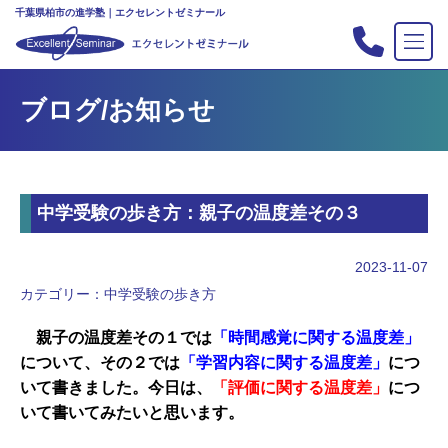
千葉県柏市の進学塾｜エクセレントゼミナール
TOP
ブログ/お知らせ
塾の紹介
合格実績
コース案内
中学受験の歩き方：親子の温度差その３
入会案内
行事
2023-11-07
教室案内
カテゴリー：
中学受験の歩き方
新・主宰のブログ
親子の温度差その１では
「時間感覚に関する温度差」
私立中高リンク集
について、その２では
「学習内容に関する温度差」
につ
いて書きました。今日は、
「評価に関する温度差」
につ
プライバシーポリシー
いて書いてみたいと思います。
お問い合わせ