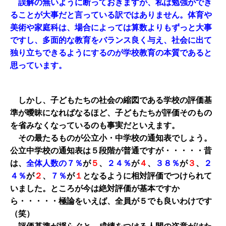
誤解の無いように断っておきますが、私は勉強ができ
ることが大事だと言っている訳ではありません。体育や
美術や家庭科は、場合によっては算数よりもずっと大事
ですし、多面的な教育をバランス良く与え、社会に出て
独り立ちできるようにするのが学校教育の本質であると
思っています。
しかし、子どもたちの社会の縮図である学校の評価基
準が曖昧になればなるほど、子どもたちが評価そのもの
を省みなくなっているのも事実だといえます。
その最たるものが公立小・中学校の通知表でしょう。
公立中学校の通知表は５段階が普通ですが・・・・・昔
は、
全体人数の７％
が
５
、
２４％
が
４
、
３８％
が
３
、
２
４％
が
２
、
７％
が
１
となるように相対評価でつけられて
いました。ところが今は絶対評価が基本ですか
ら・・・・・極論をいえば、全員が５でも良いわけです
（笑）