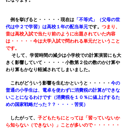
例を挙げると・・・・・現在は
「不等式」（父母の世
代は中２で学習）は高校１年の配当単元
です。
つまり、
昔は高校入試で当たり前のように出題されていた内容
は・・・・・今は大学入試で問われる単元だということ
です。
そして、学習時間の減少は小学校での計算演習にも大
きく影響していて・・・・・小数第２位の数のかけ算や
わり算もかなり軽減されてしまいました。
これがどういう影響を生むかというと・・・・・
今の
普通の小学生は、電卓を使わずに消費税の計算ができな
いことになるわけです（消費税を１０％に値上げするた
めの国家戦略だった？？・・・・苦笑）
したがって、
子どもたちにとっては「習っていないか
ら知らない（できない）」ことが多いので・・・・・・