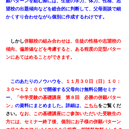
願パターンを組む際には、生徒の学力、体力、性格、志
望校の出題傾向などを総合的に判断して、父母面談で細
かくすり合わせながら個別に作成するわけです。
しかし
併願校の組み合わせは、生徒の性格や志望校の
傾向、偏差値などを考慮すると、ある程度の定型パター
ンにあてはめることができます。
このあたりのノウハウを
、
１１月３０日（日）１０：
３０〜１２：００
で開催する父母向け無料公開セミナ
ー
、
「中学受験の基礎講座 第８回 必勝の併願パター
ン」
の資料にまとめました。詳細は、
こちら
をご覧くだ
さい。
なお、この基礎講座にご参加いただいた受験生の
方には、セミナー終了後、個別にお子様の併願パターン