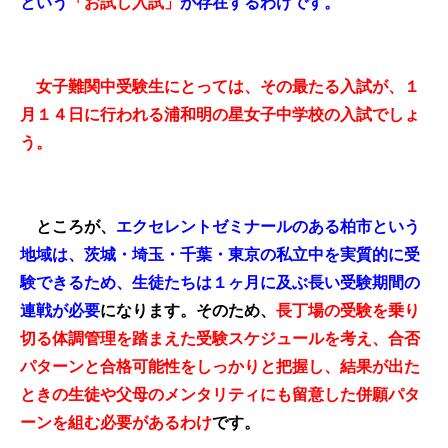
という
「お試し入試」
が存在するわけです。
女子難関中受験生にとっては、その最たる入試が、
１
月１４日
に行われる浦和明の星女子中学校の入試でしょ
う。
ところが、
エクセレントゼミナールのある柏市という
地域は、茨城・埼玉・千葉・東京の私立中を実質的に受
験できるため、生徒たちは１ヶ月に及ぶ長い受験期間の
連戦が必要
になります。そのため、
長丁場の受験を乗り
切る体調管理を踏まえた受験スケジュールを考え、合否
パターンと合格可能性をしっかりと把握し、結果が出た
ときの生徒や父母のメンタリティにも留意した併願パタ
ーンを組む必要があるわけ
です。