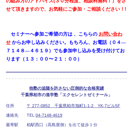
の組み方のアドバイス
(
３０分程度、相談料無料！）をさ
せて頂きますので、お気軽にご参加・ご相談ください！
!
セミナーへ参加ご希望の方は
、こちらの
お問い合わ
せ
からお申し込みください。もちろん、お電話（０４―
７１４８―４６１９）でも参加申し込みを受け付けてお
ります（１３：００〜２１：００）
他塾の追随を許さない圧倒的な合格実績
千葉県柏市の進学塾「エクセレントゼミナール」
住所
〒 277-0852 千葉県柏市旭町1-1-2 YK-7ビル5F
連絡先
TEL:
04-7148-4619
最寄駅
柏駅西口（高島屋側）を出て徒歩１分