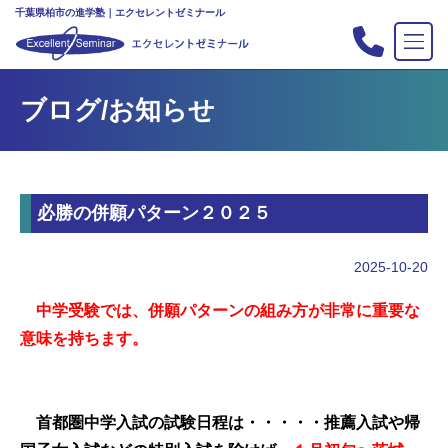
千葉県柏市の進学塾｜エクセレントゼミナール
TOP
ブログ/お知らせ
塾の紹介
合格実績
コース案内
必勝の併願パターン２０２５
入会案内
行事
2025-10-20
教室案内
中学受験では、併願パターンの組み方が非常に重要な
新・主宰のブログ
意味を持ちます。
私立中高リンク集
プライバシーポリシー
首都圏中学入試の試験日程は・・・・・推薦入試や帰
お問い合わせ