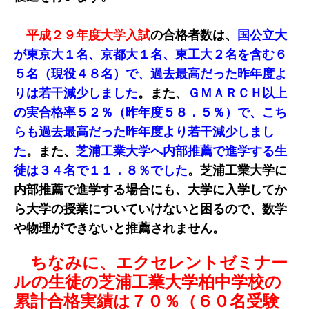
平成２９年度大学入試
の合格者数は、
国公立大
が東京大１名、京都大１名、東工大２名を含む６
５名（現役４８名）で、過去最高だった昨年度よ
りは若干減少しました
。また、
ＧＭＡＲＣＨ以上
の実合格率５２％（昨年度５８．５％）で、こち
らも過去最高だった昨年度より若干減少しまし
た
。また、
芝浦工業大学へ内部推薦で進学する生
徒は３４名で１１．８％でした
。芝浦工業大学に
内部推薦で進学する場合にも、大学に入学してか
ら大学の授業についていけないと困るので、数学
や物理ができないと推薦されません。
ちなみに、エクセレントゼミナー
ルの生徒の芝浦工業大学柏中学校の
累計合格実績は７０％（６０名受験