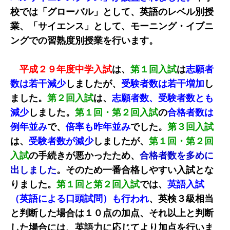
校では「グローバル」として、英語のレベル別授
業、「サイエンス」として、モーニング・イブニ
ングでの習熟度別授業を行います。
平成２９年度中学入試
は、
第１回入試
は
志願者
数は若干減少
しましたが、
受験者数は若干増加
し
ました。
第２回入試
は、
志願者数、受験者数とも
減少
しました。
第１回・第２回入試
の
合格者数は
例年並み
で、
倍率も昨年並み
でした。
第３回入試
は、
受験者数が減少
しましたが、
第１回・第２回
入試
の手続きが悪かったため、
合格者数を多めに
出しました
。そのため一番合格しやすい入試とな
りました。
第１回と第２回入試
では、
英語入試
（英語による口頭試問）も行われ
、英検３級相当
と判断した場合は１０点の加点、それ以上と判断
した場合には、英語力に応じてより加点を行いま