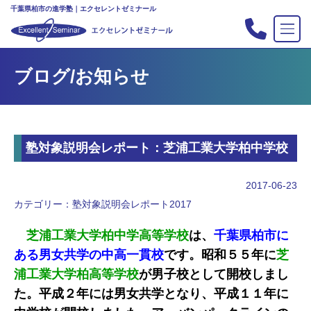
千葉県柏市の進学塾｜エクセレントゼミナール
TOP
ブログ/お知らせ
塾の紹介
合格実績
コース案内
塾対象説明会レポート：芝浦工業大学柏中学校
入会案内
行事
2017-06-23
教室案内
カテゴリー：
塾対象説明会レポート2017
新・主宰のブログ
芝浦工業大学柏中学高等学校
は、
千葉県柏市に
私立中高リンク集
ある男女共学の中高一貫校
です。昭和５５年に
芝
浦工業大学柏高等学校
が男子校として開校しまし
プライバシーポリシー
た。平成２年には男女共学となり、平成１１年に
お問い合わせ