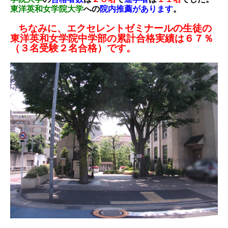
東洋英和女学院大学
への
院内推薦があります
。
ちなみに、エクセレントゼミナールの生徒の
東洋英和女学院中学部の累計合格実績は６７％
（３名受験２名合格）です。