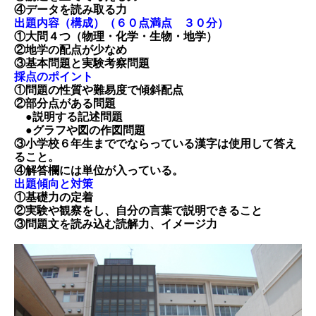
④データを読み取る力
出題内容（構成）（６０点満点 ３０分）
①大問４つ（物理・化学・生物・地学）
②地学の配点が少なめ
③基本問題と実験考察問題
採点のポイント
①問題の性質や難易度で傾斜配点
②部分点がある問題
●説明する記述問題
●グラフや図の作図問題
③小学校６年生まででならっている漢字は使用して答え
ること。
④解答欄には単位が入っている。
出題傾向と対策
①基礎力の定着
②実験や観察をし、自分の言葉で説明できること
③問題文を読み込む読解力、イメージ力