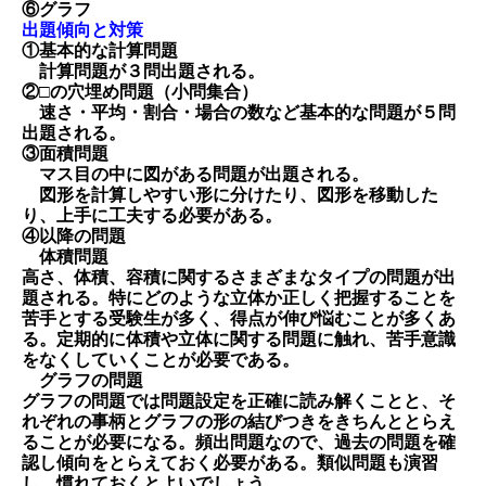
⑥グラフ
出題傾向と対策
①基本的な計算問題
計算問題が３問出題される。
②□の穴埋め問題（小問集合）
速さ・平均・割合・場合の数など基本的な問題が５問
出題される。
③面積問題
マス目の中に図がある問題が出題される。
図形を計算しやすい形に分けたり、図形を移動した
り、上手に工夫する必要がある。
④以降の問題
体積問題
高さ、体積、容積に関するさまざまなタイプの問題が出
題される。特にどのような立体か正しく把握することを
苦手
とする受験生が多く、得点が伸び悩むことが多くあ
る。定期的に体積や立体に関する問題に触れ、苦手意識
をなくしていくこ
とが必要である。
グラフの問題
グラフの問題では問題設定を正確に読み解くことと、そ
れぞれの事柄とグラフの形の結びつきをきちんととらえ
るこ
とが必要になる。頻出問題なので、過去の問題を確
認し傾向をとらえておく必要がある。類似問題も演習
し、慣れておくとよ
いでしょう。