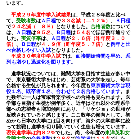
います。
平成２９年度中学入試結果
は、平成２８年度と比べ
て、
受験者数
は
Ａ日程
で
３３名減（―１２％）
、
Ｂ日程
で
２４名減（―
８％）
となりました。
合格者数
について
は、
Ａ日程
は
９５名
、
Ｂ日程
は
５４名
でほぼ例年通りで
した。
実質倍率
は、
Ａ日程
が
２．６倍（昨年度３．０
倍）
、
Ｂ日程
が
４．９倍（昨年度５．７倍）
と
例年と比
べ合格しやすい入試
となりました。
平成３０年度中学入試
では、
面接開始時間を早め、系
列も増やし迅速化を図ります
。
進学状況については、難関大学を目指す生徒が多い中
で、東京藝術大学をはじめ、芸術系の大学を志し、毎年
合格する生徒
が見られます。今年度も
東京藝術大学は現
役１名、既卒者１名、合わせて２名合格しています
。ま
た数年に一人は宝塚音楽学
校への合格も見られます。医
学部を目指す生徒が例年多く、近年はそれ以外の理系学
部への志望者も増加傾向にあり、「リケ
ジョ」の世相が
反映されていると感じます。ここ数年の傾向として、初
めから日本の大学には目を向けず、海外の大学進学に
絞
って挑戦し進学を切り開いていく生徒も増えています。
現役進学率は約８２%
でした。尚、今年度の
東洋英和女
学院大学
の
合格者数
は
２８名
で
進学者
は
１１名
でした。