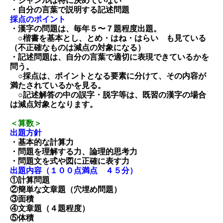
・ジャンルは特に決めていない
・自分の言葉で説明する記述問題
採点のポイント
・漢字の問題は、毎年５〜７題程度出題。
○楷書を基本とし、とめ・はね・はらい も見ている
（不正確なものは減点の対象になる）
・記述問題は、自分の言葉で適切に表現できているかを
問う。
○採点は、ポイントとなる要素に分けて、その内容が
満たされているかを見る。
○記述解答の中の誤字・脱字等は、既習の漢字の場合
は減点対象となります。
＜算数＞
出題方針
・基本的な計算力
・問題を理解する力、論理的思考力
・問題文を式や図に正確に表す力
出題内容（１００点満点 ４５分）
①計算問題
②簡単な文章題（穴埋め問題）
③面積
④文章題（４題程度）
⑤体積