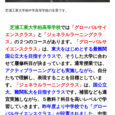
芝浦工業大学柏中学高等学校の全景です。
芝浦工業大学柏高等学校
では
「グローバルサイ
エンスクラス」
と
「ジェネラルラーニングクラ
ス」
の２つのコースがあります。
「グローバルサ
イエンスクラス」
は、
東大をはじめとする最難関
国公立大を目指すクラス
で、そうした大学に合わ
せて履修科目が決まっています。通常授業では、
アクティブラーニングなども実施しながら
、自分
たちで理解し、表現することを目標としていま
す。
「ジェネラルラーニングクラス」
は、
国公立
大、難関私大を目指すクラス
です。補習なども適
宜実施しながら、５教科７科目を高いレベルで学
習していきます。
昨年度より中学校でも「グロー
バルサイエンスクラス」が設置されました。
中学