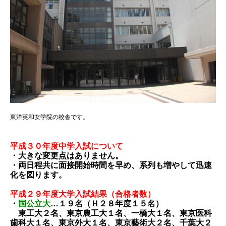
東洋英和女学院の校舎です。
平成３０年度中学入試について
・大きな変更点はありません。
・両日程共に面接開始時間を早め、系列も増やして迅速
化を図ります。
平成２９年度大学入試結果（合格者数）
・
国公立大
…１９名（Ｈ２８年度１５名）
東工大２名、東京農工大１名、一橋大１名、東京医科
歯科大１名、東京外大１名、東京藝術大２名、千葉大２