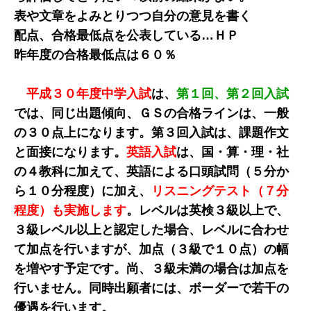
表や文章をよみとりつつ自分の意見を書く
配点、合格最低点を公表している…ＨＰ
昨年度の合格最低点は６０％
平成３０年度中学入試
は、
第１回、第２回入試
では、同じ出題傾向、ＧＳの合格ラインは、一般
の３０点上になります。第３回入試は、課題作文
と面接になります。
英語入試
は、国・算・理・社
の４教科に加えて、英語による口頭試問（５分か
ら１０分程度）に加え、
リスニングテスト（７分
程度）も実施します
。レベルは英検３級以上で、
３級レベル以上と認定した場合、レベルに合わせ
て加点を行いますが、加点（３級で１０点）の幅
を増やす予定です。尚、３級未満の場合は加点を
行いません。同時出願者には、ボーダーで若干の
優遇を行います。