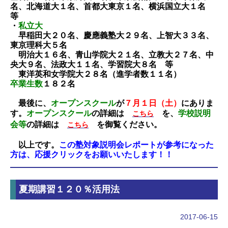
名、
北海道大
１名、首都大東京１名、横浜国立大１名
等
・
私立大
早稲田大２０名、慶應義塾大２９名、上智大３３名、
東京理科大５名
明治大１６名、青山学院大２１名、立教大２７名、中
央大９名、法政大１１名、学習院大８名 等
東洋英和女学院大２８名（進学者数１１名）
卒業生数
１８２名
最後に、
オープンスクール
が
７月１日（土）
にありま
す。
オープンスクール
の詳細は
を、
学校説明
こちら
会等
の詳細は
を御覧ください。
こちら
以上です。
この塾対象説明会レポートが参考になった
方は、応援クリックをお願いいたします！！
夏期講習１２０％活用法
2017-06-15