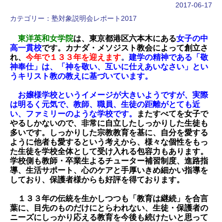
2017-06-17
カテゴリー：
塾対象説明会レポート2017
東洋英和女学院
は、東京都港区六本木にある
女子の中
高一貫校
です。カナダ・メソジスト教会によって創立さ
れ、
今年で１
３３年を迎えます
。
建学の精神である「敬
神奉仕」は、「神を敬い、互いに仕えあいなさい」とい
うキリスト教の教えに基づ
いています。
お嬢様学校というイメージが大きいようですが、実際
は明るく元気で、教師、職員、生徒の距離がとても近
い、ファミリー
のような学校です。
またすべてを女子で
やるしかないので、非常に自立したしっかりした生徒も
多いです。しっかりした宗教
教育を基に、自分を愛する
ように他者も愛するという考えから、様々な個性をもっ
た生徒を学校全体として受け入れる包容力
もあります。
学校側も教師・卒業生よるチューター補習制度、進路指
導、生活サポート、心のケアと手厚いきめ細かい指導を
しており、保護者様からも好評を得ております。
１３３年の伝統を生かしつつも「教育は継続」を合言
葉に、目先のものだけにとらわれない、生徒・保護者の
ニーズにしっ
かり応える教育を今後も続けたいと思って