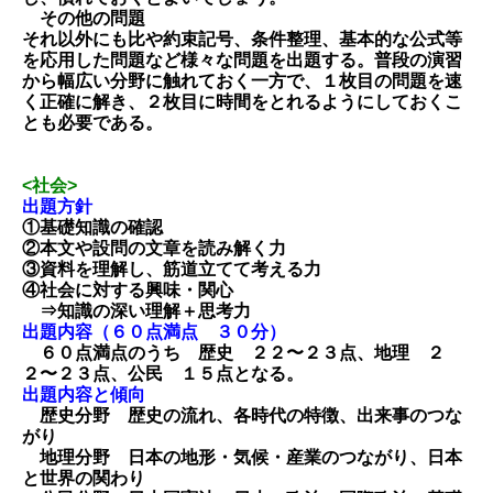
その他の問題
それ以外にも比や約束記号、条件整理、基本的な公式等
を応用した問題など様々な問題を出題する。普段の演習
から
幅広い分野に触れておく一方で、１枚目の問題を速
く正確に解き、２枚目に時間をとれるようにしておくこ
とも必要である。
<社会>
出題方針
①基礎知識の確認
②本文や設問の文章を読み解く力
③資料を理解し、筋道立てて考える力
④社会に対する興味・関心
⇒知識の深い理解＋思考力
出題内容（６０点満点 ３０分）
６０点満点のうち 歴史 ２２〜２３点、地理 ２
２〜２３点、公民 １５点となる。
出題内容と傾向
歴史分野 歴史の流れ、各時代の特徴、出来事のつな
がり
地理分野 日本の地形・気候・産業のつながり、日本
と世界の関わり