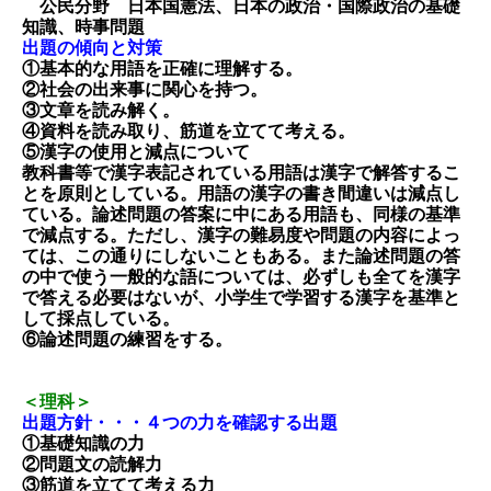
公民分野 日本国憲法、日本の政治・国際政治の基礎
知識、時事問題
出題の傾向と対策
①基本的な用語を正確に理解する。
②社会の出来事に関心を持つ。
③文章を読み解く。
④資料を読み取り、筋道を立てて考える。
⑤漢字の使用と減点について
教科書等で漢字表記されている用語は漢字で解答するこ
とを原則としている。用語の漢字の書き間違いは減点し
ている。論
述問題の答案に中にある用語も、同様の基準
で減点する。ただし、漢字の難易度や問題の内容によっ
ては、この通りにしない
こともある。また論述問題の答
の中で使う一般的な語については、必ずしも全てを漢字
で答える必要はないが、小学生で学習
する漢字を基準と
して採点している。
⑥論述問題の練習をする。
＜理科＞
出題方針・・・４つの力を確認する出題
①基礎知識の力
②問題文の読解力
③筋道を立てて考える力