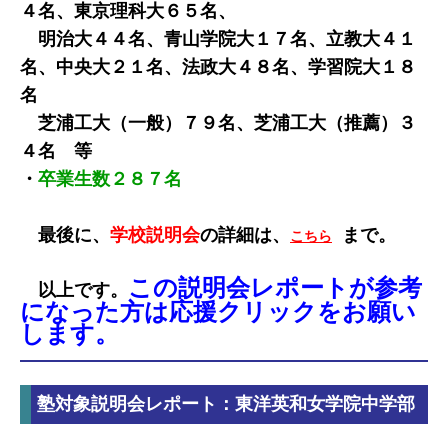
４名、東京理科大６５名、
明治大４４名、青山学院大１７名、立教大４１
名、中央大２１名、法政大４８名、学習院大１８
名
芝浦工大（一般）７９名、芝浦工大（推薦）３
４名 等
・
卒業生数２８７名
最後に、
学校説明会
の詳細は、
まで。
こちら
この説明会レポートが参考
以上です。
になった方は応援クリックをお願い
します。
塾対象説明会レポート：東洋英和女学院中学部