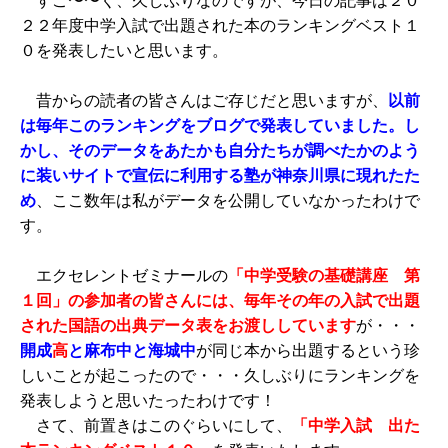
すご〜〜く、久しぶりなのですが、今日の記事は２０
２２年度中学入試で出題された本のランキングベスト１
０を発表したいと思います。
昔からの読者の皆さんはご存じだと思いますが、
以前
は毎年このランキングをブログで発表していました。し
かし、そのデータをあたかも自分たちが調べたかのよう
に装いサイトで宣伝に利用する塾が神奈川県に現れたた
め
、ここ数年は私がデータを公開していなかったわけで
す。
エクセレントゼミナールの
「中学受験の基礎講座 第
１回」の参加者の皆さんには、毎年その年の入試で出題
された国語の出典データ表をお渡ししています
が・・・
開成
高
と麻布中と海城中
が同じ本から出題するという珍
しいことが起こったので・・・久しぶりにランキングを
発表しようと思いたったわけです！
さて、前置きはこのぐらいにして、
「中学入試 出た