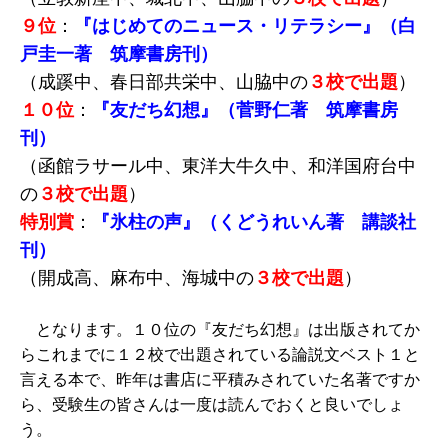
９位
：
『はじめてのニュース・リテラシー』（白
戸圭一著 筑摩書房刊）
（成蹊中、春日部共栄中、山脇中の
３校で出題
）
１０位
：
『友だち幻想』（菅野仁著 筑摩書房
刊）
（函館ラサール中、東洋大牛久中、和洋国府台中
の
３校で出題
）
特別賞
：
『氷柱の声』（くどうれいん著 講談社
刊）
（開成高、麻布中、海城中の
３校で出題
）
となります。１０位の『友だち幻想』は出版されてか
らこれまでに１２校で出題されている論説文ベスト１と
言える本で、昨年は書店に平積みされていた名著ですか
ら、受験生の皆さんは一度は読んでおくと良いでしょ
う。