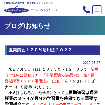
千葉県柏市の進学塾｜エクセレントゼミナール
TOP
ブログ/お知らせ
塾の紹介
合格実績
コース案内
夏期講習１２０％活用法２０２２
入会案内
行事
2022-06-07
教室案内
来る７月３日（日）１０：３０〜１２：００で、
父母
向け無料公開セミナー「中学受験の基礎講座 第５回
新・主宰のブログ
夏期講習１２０％活用法」
（
）をエクセレントゼミ
PDF
私立中高リンク集
ナールにて開催いたします。
夏期講習は通常
プライバシーポリシー
小６はもちろん、他学年にとっても
授業の３〜４か月分の学習量を確保できる重要な
お問い合わせ
学習機会
です。
今回のセミナーの主要テーマは、４つ
で