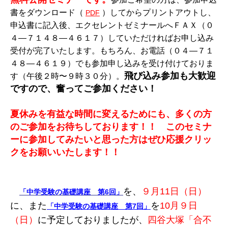
書をダウンロード（
）してからプリントアウトし、
PDF
申込書に記入後、エクセレントゼミナールへＦＡＸ（０
４―７１４８―４６１７）していただければお申し込み
受付が完了いたします。もちろん、お電話（０４―７１
４８―４６１９）でも参加申し込みを受け付けておりま
飛び込み参加も大歓迎
す（午後２時〜９時３０分）。
ですので、奮ってご参加ください！
夏休みを有益な時間に変えるためにも、多くの方
のご参加をお待ちしております！！ このセミナ
ーに参加してみたいと思った方はぜひ応援クリッ
クをお願いいたします！！
を、
９月11日（日）
「中学受験の基礎講座 第6回」
に、また
を
10月９日
「中学受験の基礎講座 第7回」
（日）
に予定しておりましたが、
四谷大塚「合不