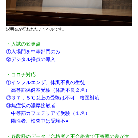
説明会が行われたチャペルです。
・入試の変更点
①入場門を中等部門のみ
②デジタル採点の導入
・コロナ対応
①インフルエンザ、体調不良の生徒
高等部保健室受験（体調不良２名）
②３７．５℃以上の受験は不可 校医対応
③無症状の濃厚接触者
中等部カフェテリアで受験（１名）
陽性者、検査中は受験不可
・各教科のデータ（合格者と不合格者で正答率の差が大