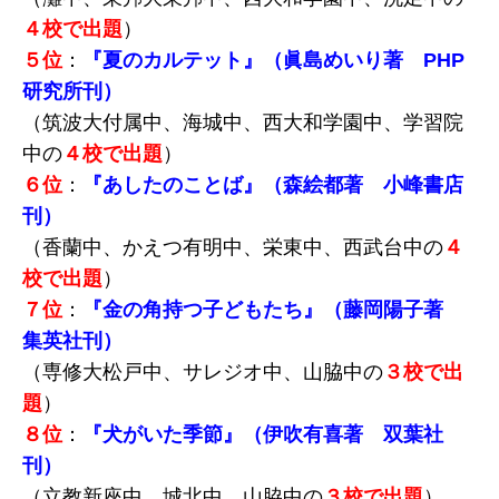
４校で出題
）
５位
：
『夏のカルテット』（眞島めいり著 PHP
研究所刊）
（筑波大付属中、海城中、西大和学園中、学習院
中の
４校で出題
）
６位
：
『あしたのことば』（森絵都著 小峰書店
刊）
（香蘭中、かえつ有明中、栄東中、西武台中の
４
校で出題
）
７位
：
『金の角持つ子どもたち』（藤岡陽子著
集英社刊）
（専修大松戸中、サレジオ中、山脇中の
３校で出
題
）
８位
：
『犬がいた季節』（伊吹有喜著 双葉社
刊）
（立教新座中、城北中、山脇中の
３校で出題
）