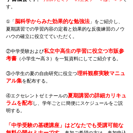
す。
脳科学からみた効果的な勉強法
①「
」をご紹介し、
夏期講習での学習内容の定着と効果的な反復練習のノウ
ハウの確立に役立てていただく。
私立中高生の学習に役立つ市販参
②中学受験および
考書
（小学生〜高３）を一覧資料にしてご紹介する。
理科観察実験マニュ
③小学生の夏の自由研究に役立つ
アル集
を配布する。
夏期講習の詳細カリキュ
④エクセレントゼミナールの
ラムを配布
し、学年ごとに簡便にスケジュールをご説
明する。
「中学受験の基礎講座」はどなたでも受講可能な
無料公開セミナーです。
参加ご希望の方は、参加申込