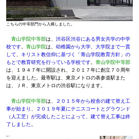
こちらの中等部門から入構しました。
青山学院中等部
は、
渋谷区渋谷にある男女共学の中学
校です
。
青山学院
は、
幼稚園から大学、大学院まで一貫
して、キリスト教信仰に基づく「青山学院教育方針」の
もとで教育研究を行っている学校です
。
青山学院中等部
は、１９４７年に開設され、２０１７年に創立７０周年
を迎えました。最寄駅は、東京メトロの表参道駅また
は、ＪＲ、東京メトロの渋谷駅になります。
青山学院中等部
は、
２０１５年から校舎の建て替え工
事が始まり、２０１９年夏にテニスコートとグラウンド
（人工芝）が完成したことによって、建て替え工事は終
了しました
。