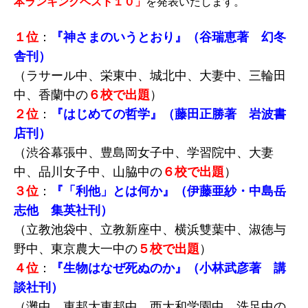
本ランキングベスト１０」
を発表いたします。
１位
：
『神さまのいうとおり』（谷瑞恵著 幻冬
舎刊）
（ラサール中、栄東中、城北中、大妻中、三輪田
中、香蘭中の
６校で出題
）
２位
：
『はじめての哲学』（藤田正勝著 岩波書
店刊）
（渋谷幕張中、豊島岡女子中、学習院中、大妻
中、品川女子中、山脇中の
６校で出題
）
３位
：
『「利他」とは何か』（伊藤亜紗・中島岳
志他 集英社刊）
（立教池袋中、立教新座中、横浜雙葉中、淑徳与
野中、東京農大一中の
５校で出題
）
４位
：
『生物はなぜ死ぬのか』（小林武彦著 講
談社刊）
（灘中、東邦大東邦中、西大和学園中、洗足中の