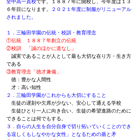
全中高一貫校
です。１８８７年に開校し、今年度は１３
６年目になります。
２０２１年度に制服がリニューアル
されました。
１．三輪田学園の伝統・校訓・教育理念
①伝統 １８８７年創立の伝統
②校訓 「誠のほかに道なし」
誠実であることが人として最も大切な在り方・生き方
である
③教育理念「徳才兼備」
徳：豊かな人間性
才：高い知性
２．三輪田学園がこれからも大切にすること
生徒の遅刻や欠席が少ない、安心して通える学校
生徒ひとり一人に向き合い、生徒の希望進路のために
できることは何でもする。
３．自らの人生を自分自身で切り拓いていくことのでき
る逞しくもしなやかな女性」となるための盾と矛