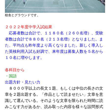
校舎とグラウンドです。
２０２２年度中学入試結果
応募者数は合計で、１１８０名（２６０名増）、受験
者数は合計で８８０名（２１３名増）となりました。ま
た、平均点も昨年度より高くなりました。新しく導入し
た英検利用入試も好調で、来年度は募集人数を５名から
１０名に増やします。
各科目から
・国語
出題方針・見たい力
８０００字以上の長文１題、もしくは中位の長さの文
章を２題出題する。「作品として読ませたい」文章を意
識して選んでいる。そのような文章を限られた時間に読
みこなす力があるか、読み取った内容を様々な設問形式