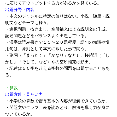
に応じてアウトプットする力があるかを見ている。
出題分野・内容
・本文のジャンルに特定の偏りはない。小説・随筆・説
明文などテーマも様々。
・選択問題、抜き出し、空所補充による説明文の作成、
記述問題などをバランスよく出題している。
・漢字は読み書きで１５〜２０題程度、語句の知識や慣
用句は、原則として本文に即した形で問う。
・副詞（「まったく」「かなり」など）、接続詞（「し
かし」「そして」など）やの空所補充は頻出。
・記述は５０字を超える字数の問題を出題することもあ
る。
・算数
出題方針・見たい力
・小学校の算数で習う基本的内容が理解できているか。
・問題文やグラフ、表を読みとり、解法を導く力が身に
ついているか。