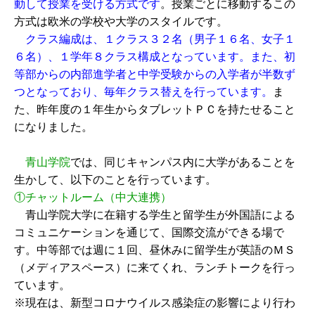
動して授業を受ける方式です
。授業ごとに移動するこの
方式は欧米の学校や大学のスタイルです。
クラス編成は、１クラス３２名（男子１６名、女子１
６名）、１学年８クラス構成となっています。また、初
等部からの内部進学者と中学受験からの入学者が半数ず
つとなっており、毎年クラス替えを行っています。
ま
た、昨年度の１年生からタブレットＰＣを持たせること
になりました。
青山学院
では、同じキャンパス内に大学があることを
生かして、以下のことを行っています。
①チャットルーム（中大連携）
青山学院大学に在籍する学生と留学生が外国語による
コミュニケーションを通じて、国際交流ができる場で
す。中等部では週に１回、昼休みに留学生が英語のＭＳ
（メディアスペース）に来てくれ、ランチトークを行っ
ています。
※現在は、新型コロナウイルス感染症の影響により行わ