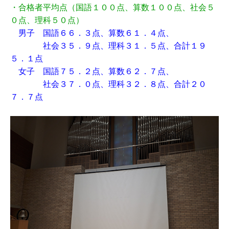
・合格者平均点（国語１００点、算数１００点、社会５
０点、理科５０点）
男子 国語６６．３点、算数６１．４点、
社会３５．９点、理科３１．５点、合計１９
５．１点
女子 国語７５．２点、算数６２．７点、
社会３７．０点、理科３２．８点、合計２０
７．７点