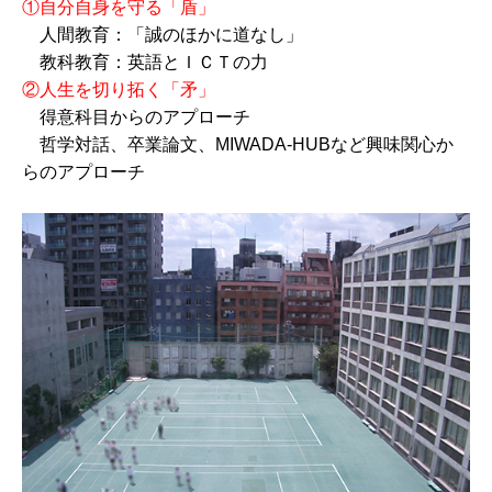
①自分自身を守る「盾」
人間教育：「誠のほかに道なし」
教科教育：英語とＩＣＴの力
②人生を切り拓く「矛」
得意科目からのアプローチ
哲学対話、卒業論文、MIWADA-HUBなど興味関心か
らのアプローチ