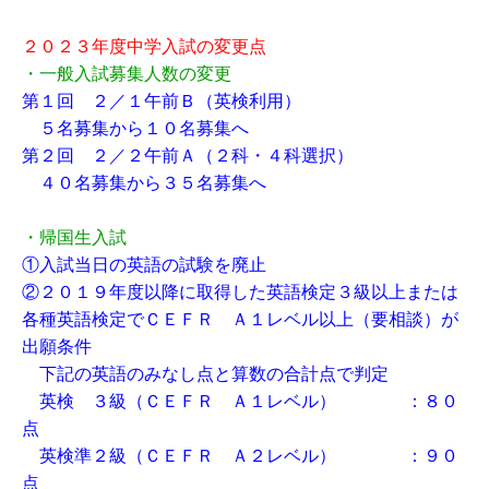
２０２３年度中学入試の変更点
・一般入試募集人数の変更
第１回 ２／１午前Ｂ（英検利用）
５名募集から１０名募集へ
第２回 ２／２午前Ａ（２科・４科選択）
４０名募集から３５名募集へ
・帰国生入試
①入試当日の英語の試験を廃止
②２０１９年度以降に取得した英語検定３級以上または
各種英語検定でＣＥＦＲ Ａ１レベル以上（要相談）が
出願条件
下記の英語のみなし点と算数の合計点で判定
英検 ３級（ＣＥＦＲ Ａ１レベル） ：８０
点
英検準２級（ＣＥＦＲ Ａ２レベル） ：９０
点