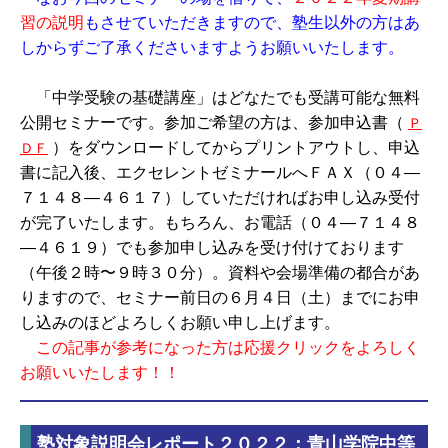
習の説明
もさせていただきますので、塾生以外の方はあ
しからずご了承くださいますようお願いいたします。
「中学受験の基礎講座」はどなたでも受講可能な無料
公開セミナーです。参加ご希望の方は、参加申込書（
Ｐ
）をダウンロードしてからプリントアウトし、申込
ＤＦ
書に記入後、エクセレントゼミナールへＦＡＸ（０４―
７１４８―４６１７）していただければお申し込み受付
が完了いたします。もちろん、お電話（０４―７１４８
―４６１９）でも参加申し込みを受け付けております
（午後２時〜９時３０分）。資料や会場準備の都合があ
りますので、セミナー前日の６月４日（土）までにお申
し込みのほどよろしくお願い申し上げます。
この記事が参考になった方は応援クリックをよろしく
お願いいたします！！
塾対象説明会レポート２０２２：青山学院中等