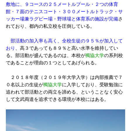
敷地に、９コースの２５メートルプール・２つの体育
館・７面のテニスコート・３００メートルトラック・サ
ッカー場兼ラグビー場・野球場と体育系の施設が完備
さ
れており、都内の私立校を圧倒している。
部活動の加入率も高く、全校生徒の９５％が加入して
おり
、高３であっても８９％と高い水準を維持してい
る。部活動が盛んであるのは、本校が
獨協大学
の系列校
であることが理由の１つとしてあげられる。
２０１８年度（２０１９年大学入学）は内部推薦で７
０名以上の生徒が
獨協大学
に入学しており、受験勉強に
追われて部活動との両立を諦める、ということなく安心
して文武両道を追求できる環境が本校にはある。