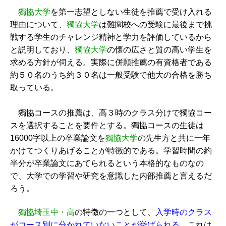
獨協大学
を第一志望としない生徒を推薦で受け入れる
理由について、
獨協大学
は難関校への受験に最後まで挑
戦する学生のチャレンジ精神と学力を評価しているから
と説明しており、
獨協大学
の懐の広さと質の高い学生を
求める方針が伺える。実際に併願推薦の有資格者である
約５０名のうち約３０名は一般受験で他大の合格を勝ち
取っている。
獨協コースの推薦は、高３時のクラス分けで獨協コー
スを選択することを要件とする。獨協コースの生徒は
16000字以上の卒業論文を
獨協大学
の先生方と共に一年
かけてつくりあげることが特徴的である。学習時間の約
半分が卒業論文にあてられるという本格的なものなの
で、大学での学習や研究を意識した内部推薦と言えるだ
ろう。
獨協埼玉中・高
の特徴の一つとして、
入学時のクラス
がコース別に分かれていないことが挙げられる
。これは