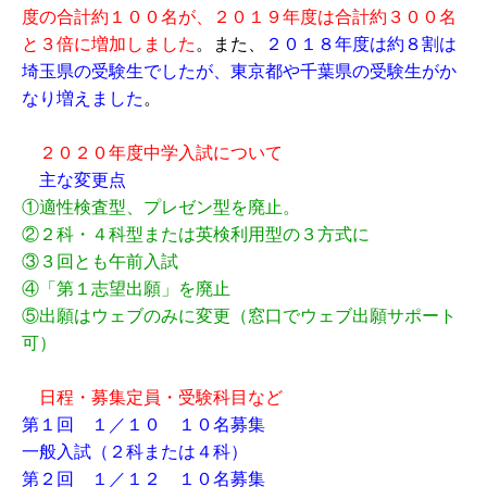
度の合計約１００名が、２０１９年度は合計約３００名
と３倍に増加しました
。また、
２０１８年度は約８割は
埼玉県の受験生でしたが、東京都や千葉県の受験生がか
なり増えました
。
２０２０年度中学入試について
主な変更点
①適性検査型、プレゼン型を廃止。
②２科・４科型または英検利用型の３方式に
③３回とも午前入試
④「第１志望出願」を廃止
⑤出願はウェブのみに変更（窓口でウェブ出願サポート
可）
日程・募集定員・受験科目など
第１回 １／１０ １０名募集
一般入試（２科または４科）
第２回 １／１２ １０名募集