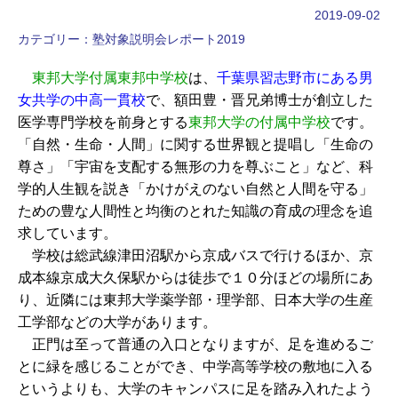
2019-09-02
カテゴリー：
塾対象説明会レポート2019
東邦大学付属東邦中学校
は、
千葉県習志野市にある男
女共学の中高一貫校
で、額田豊・晋兄弟博士が創立した
医学専門学校を前身とする
東邦大学の付属中学校
です。
「自然・生命・人間」に関する世界観と提唱し「生命の
尊さ」「宇宙を支配する無形の力を尊ぶこと」など、科
学的人生観を説き「かけがえのない自然と人間を守る」
ための豊な人間性と均衡のとれた知識の育成の理念を追
求しています。
学校は総武線津田沼駅から京成バスで行けるほか、京
成本線京成大久保駅からは徒歩で１０分ほどの場所にあ
り、近隣には東邦大学薬学部・理学部、日本大学の生産
工学部などの大学があります。
正門は至って普通の入口となりますが、足を進めるご
とに緑を感じることができ、中学高等学校の敷地に入る
というよりも、大学のキャンパスに足を踏み入れたよう