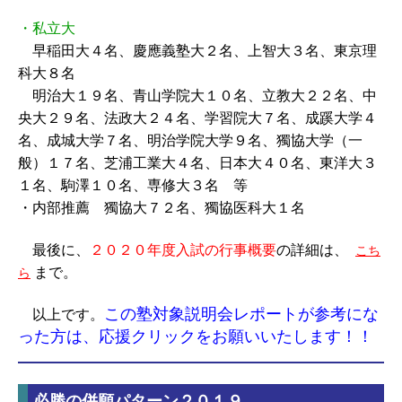
・私立大
早稲田大４名、慶應義塾大２名、上智大３名、東京理
科大８名
明治大１９名、青山学院大１０名、立教大２２名、中
央大２９名、法政大２４名、学習院大７名、成蹊大学４
名、成城大学７名、明治学院大学９名、獨協大学（一
般）１７名、芝浦工業大４名、日本大４０名、東洋大３
１名、駒澤１０名、専修大３名 等
・内部推薦 獨協大７２名、獨協医科大１名
最後に、
２０２０年度入試の行事概要
の詳細は、
こち
まで。
ら
この塾対象説明会レポートが参考にな
以上です。
った方は、応援クリックをお願いいたします！！
必勝の併願パターン２０１９