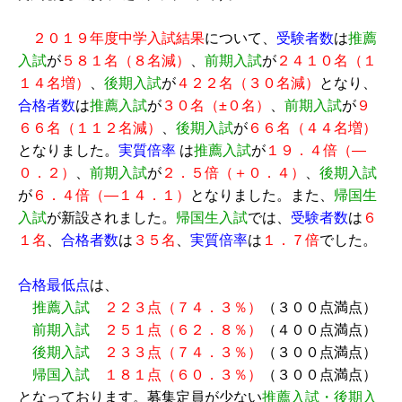
２０１９年度中学入試結果
について、
受験者数
は
推薦
入試
が
５８１名（８名減）
、
前期入試
が
２４１０名（１
１４名増）
、
後期入試
が
４２２名（３０名減）
となり、
合格者数
は
推薦入試
が
３０名（±０名）
、
前期入試
が
９
６６名（１１２名減）
、
後期入試
が
６６名（４４名増）
となりました。
実質倍率
は
推薦入試
が
１９．４倍（―
０．２）
、
前期入試
が
２．５倍（＋０．４）
、
後期入試
が
６．４倍（―１４．１）
となりました。また、
帰国生
入試
が新設されました。
帰国生入試
では、
受験者数
は
６
１名
、
合格者数
は
３５名
、
実質倍率
は
１．７倍
でした。
合格最低点
は、
推薦入試
２２３点（７４．３％）
（３００点満点）
前期入試
２５１点（６２．８％）
（４００点満点）
後期入試
２３３点（７４．３％）
（３００点満点）
帰国入試
１８１点（６０．３％）
（３００点満点）
となっております。募集定員が少ない
推薦入試・後期入