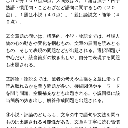
①５０分１００点満点。大問数は３。１題は漢字・四字
熟語・慣用句・ことわざなど語句に関するもの（２０
点）。１題は小説（４０点）。１題は論説文・随筆（４
０点）。
②文章題の問いは、標準的。小説・物語文では、登場人
物の心の動きや変化を掴むもの、文章の展開を読みとる
もの、そして表現の問題などが出題される。選択問題が
中心だが、該当箇所の抜き出しや、自分で表現する問題
も出題される。
③評論・論説文では、筆者の考えや主張を文章に沿って
読み取れるかを問う問題が多い。接続関係やキーワード
を問う問題、空欄補充なども出題される。小説同様に該
当箇所の抜き出し、解答作成問題も出題される。
④小説・評論のどちらも、文章の中で語句や文法を問う
ものは出題される可能性がある。文章を丁寧に読む習慣