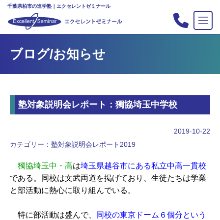
千葉県柏市の進学塾｜エクセレントゼミナール
TOP
ブログ/お知らせ
塾の紹介
合格実績
コース案内
塾対象説明会レポート：獨協埼玉中学校
入会案内
行事
2019-10-22
教室案内
カテゴリー：
塾対象説明会レポート2019
新・主宰のブログ
獨協埼玉中・高
は
埼玉県越谷市にある私立中高一貫校
私立中高リンク集
である。同校は文武両道を掲げており、生徒たちは学業
と部活動に熱心に取り組んでいる。
プライバシーポリシー
特に部活動は盛んで、
同校の東京ドーム６個分という
お問い合わせ