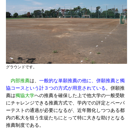
グラウンドです。
内部推薦
は、
一般的な単願推薦の他に、併願推薦と獨
協コースという計３つの方式が用意されている
。併願推
薦は
獨協大学
への推薦を確保した上で他大学の一般受験
にチャレンジできる推薦方式で、学内での評定とペーパ
ーテストの通過が必要になるが、近年難化しつつある都
内の私大を狙う生徒たちにとって特に大きな助けとなる
推薦制度である。