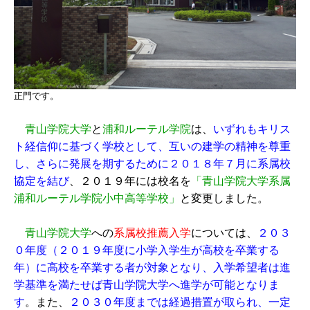
正門です。
青山学院大学
と
浦和ルーテル学院
は
、
いずれもキリス
ト経信仰に基づく学校として、互いの建学の精神を尊重
し、さらに発展を期するために２０１８年７月に系属校
協定を結び
、２０１９年には校名を
「青山学院大学系属
浦和ルーテル学院小中高等学校」
と変更しました。
青山学院大学
への
系属校推薦入学
については、
２０３
０年度（２０１９年度に小学入学生が高校を卒業する
年）に高校を卒業する者が対象となり、入学希望者は進
学基準を満たせば青山学院大学へ進学が可能となりま
す
。また、
２０３０年度までは経過措置が取られ、一定