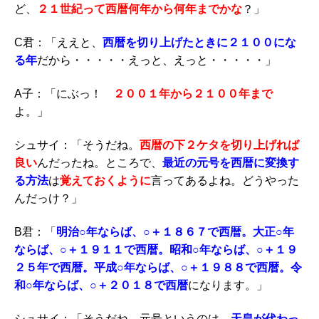
ど、
２１世紀って西暦何年から何年までかな
？」
C君：「ええと、
西暦を切り上げたときに２１００にな
る年
だから・・・・・えっと、えっと・・・・・」
A子：「にぶっ！
２００１年から２１００年まで
よ。」
シュサイ：「そうだね。
西暦の下２ケタを切り上げれば
良い
んだったね。ところで、
最近の元号を西暦に変換す
る方法
は
覚えておくように
言ってあるよね。どうやった
んだっけ？」
B君：「
明治○年ならば、○＋１８６７で西暦。大正○年
ならば、○＋１９１１で西暦。昭和○年ならば、○＋１９
２５年で西暦。平成○年ならば、○＋１９８８で西暦。令
和○年ならば、○＋２０１８で西暦
になります。」
シュサイ：「そうだね。元号というのは、
天皇が代わっ