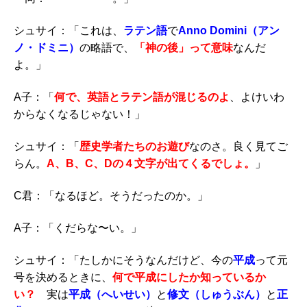
シュサイ：「これは、
ラテン語
で
Anno Domini（アン
ノ・ドミニ）
の略語で、
「神の後」って意味
なんだ
よ。」
A子：「
何で、英語とラテン語が混じるのよ
、よけいわ
からなくなるじゃない！」
シュサイ：「
歴史学者たちのお遊び
なのさ。良く見てご
らん。
A、B、C、Dの４文字が出てくるでしょ。
」
C君：「なるほど。そうだったのか。」
A子：「くだらな〜い。」
シュサイ：「たしかにそうなんだけど、今の
平成
って元
号を決めるときに、
何で
平成
にしたか知っているか
い？
実は
平成（へいせい）
と
修文（しゅうぶん）
と
正