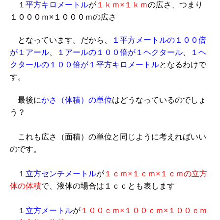
１
平方キロメートル
が
１ｋｍ×１ｋｍ
の広さ、つまり
１０００ｍ×１０００ｍの広さ
となっています。だから、
１平方メートルの１００倍
が１アール
、
１アールの１００倍が１ヘクタール
、
１ヘ
クタールの１００倍が１平方キロメートル
となるわけで
す。
最後に
かさ（体積）の単位
はどうなっているのでしょ
う？
これも広さ（面積）の単位と同じように考えればいい
のです。
１
立方センチメートル
が
１ｃｍ×１ｃｍ×１ｃｍの立方
体の体積
で、液体の場合は１ｃｃとも表します
１
立方メートル
が
１００ｃｍ×１００ｃｍ×１００ｃｍ