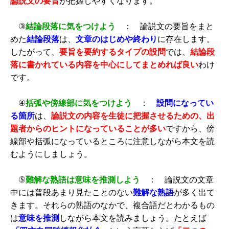
論説文の要旨
が把握しやすくなります。
③
結論段落に気をつけよう
： 論説文の要旨をまと
めた
結論段落
は、
文章のはじめや終わり
に存在します。
したがって、
要旨を要約するタイプの設問
では、
結論段
落に書かれている内容を中心にしてまとめれば良い
わけ
です。
④
括弧や傍線部に気をつけよう
：
設問になってい
る箇所
は、
論説文の内容を生徒に把握させるための、出
題者からのヒントになっていることが多い
ですから、傍
線部や括弧になっているところに注意しながら本文を読
むようにしましょう。
⑤
難解な熟語は意味を推測しよう
： 論説文の文章
中には普段あまり見たことのない
難解な熟語
が多く出て
きます。それらの熟語のなかで、複合語だとわかるもの
は
意味を推測
しながら本文を読みましょう。たとえば