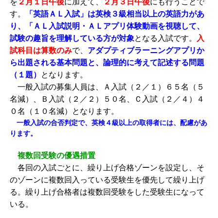
を
２月１日午後
に加えて、
２月３日午後
にも行うことで
す。
「英語ＡＬ入試」は英検３級相当以上の英語力があ
り、「ＡＬ入試説明・ＡＬアプリ体験動画を視聴して、
試験の趣旨を理解している方が対象
となる入試です。
入
試科目は算数のみ
で、
アダプティブラーニングアプリか
ら出題される基本問題と、論理的に考えて記述する問題
（１題）
となります。
一般入試の募集人員は、Ａ入試（２／１）６５名（５
名減）、Ｂ入試（２／２）５０名、Ｃ入試（２／４）４
０名（１０名減）となります。
一般入試の合否判定で、英検４級以上の取得者には、配慮があ
ります。
複数回受験の優遇措置
各回の入試ごとに、繰り上げ合格ゾーンを設定し、そ
のゾーンに複数回入っている受験生を優先して繰り上げ
る。繰り上げ合格者は複数回受験をした受験生になって
いる。