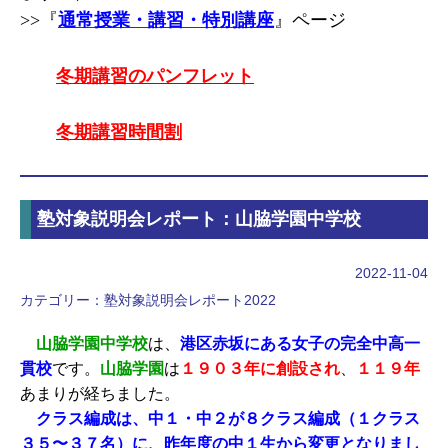
>>
『
通常授業・講習・特別講座
』ページ
冬
期講習のパンフレット
冬
期講習時間割
塾対象説明会レポート：山脇学園中学校
2022-11-04
カテゴリー：
塾対象説明会レポート2022
山脇学園中学校
は、
港区赤坂にある女子の完全中高一
貫校
です。
山脇学園
は
１９０３年に創設され
、
１１９年
あまりが経ちました。
クラス編成は、中１・中２が８クラス編成（１クラス
３５〜３７名）に、昨年度の中１生から変更となりまし