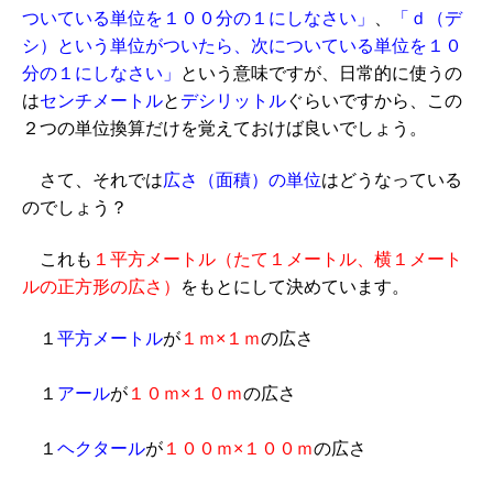
ついている単位を１００分の１にしなさい」
、
「ｄ（デ
シ）という単位がついたら、次についている単位を１０
分の１にしなさい」
という意味ですが、日常的に使うの
は
センチメートル
と
デシリットル
ぐらいですから、この
２つの単位換算だけを覚えておけば良いでしょう。
さて、それでは
広さ（面積）の単位
はどうなっている
のでしょう？
これも
１平方メートル（たて１メートル、横１メート
ルの正方形の広さ）
をもとにして決めています。
１
平方メートル
が
１ｍ×１ｍ
の広さ
１
アール
が
１０ｍ×１０ｍ
の広さ
１
ヘクタール
が
１００ｍ×１００ｍ
の広さ