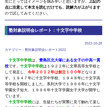
生にとってはイメージを掴み辛いと思いますが、
上記の
点に注意して本文を読むだけでも、読解力が上がります
ので試してみてください。
塾対象説明会レポート：十文字中学校
2022-10-28
カテゴリー：
塾対象説明会レポート2022
十文字中学校
は、
豊島区北大塚にある女子の中高一貫
校
です。
十文字中学校
は１９２２年に文華高等女学校と
して発足し、
今年２０２２年は創立１００年
となりま
す。１９４７年に十文字中学校、１９４８年に十文字高
等学校を開校しました。系列大学で１９６６年に十文字
学園女子短大、１９９６年十文字学園女子大学が開学し
ています。
十文字中学校
には、生徒たちが実際に見て触れて楽し