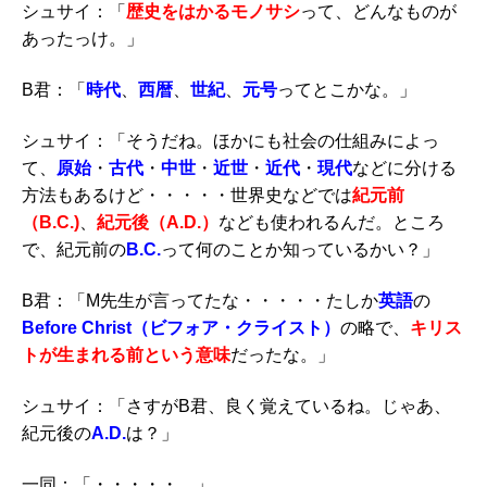
シュサイ：「
歴史をはかるモノサシ
って、どんなものが
あったっけ。」
B君：「
時代
、
西暦
、
世紀
、
元号
ってとこかな。」
シュサイ：「そうだね。ほかにも社会の仕組みによっ
て、
原始
・
古代
・
中世
・
近世
・
近代
・
現代
などに分ける
方法もあるけど・・・・・世界史などでは
紀元前
（B.C.)
、
紀元後（A.D.）
なども使われるんだ。ところ
で、紀元前の
B.C.
って何のことか知っているかい？」
B君：「M先生が言ってたな・・・・・たしか
英語
の
Before Christ（ビフォア・クライスト）
の略で、
キリス
トが生まれる前という意味
だったな。」
シュサイ：「さすがB君、良く覚えているね。じゃあ、
紀元後の
A.D.
は？」
一同：「・・・・・。」