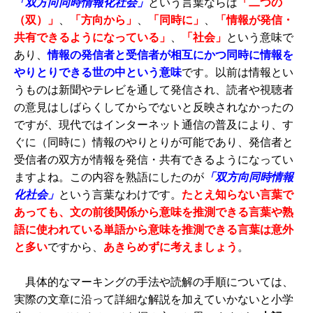
「双方向同時情報化社会」
という言葉ならば
「二つの
（双）」
、
「方向から」
、
「同時に」
、
「情報が発信・
共有できるようになっている」
、
「社会」
という意味で
あり、
情報の発信者と受信者が相互にかつ同時に情報を
やりとりできる世の中という意味
です。以前は情報とい
うものは新聞やテレビを通して発信され、読者や視聴者
の意見はしばらくしてからでないと反映されなかったの
ですが、現代ではインターネット通信の普及により、す
ぐに（同時に）情報のやりとりが可能であり、発信者と
受信者の双方が情報を発信・共有できるようになってい
ますよね。この内容を熟語にしたのが
「双方向同時情報
化社会」
という言葉なわけです。
たとえ知らない言葉で
あっても、文の前後関係から意味を推測できる言葉や熟
語に使われている単語から意味を推測できる言葉は意外
と多い
ですから、
あきらめずに考えましょう
。
具体的なマーキングの手法や読解の手順については、
実際の文章に沿って詳細な解説を加えていかないと小学