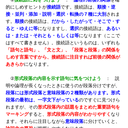
的にしめすヒントが
接続語
です。接続語は、
順接・逆
接・並列・添加・説明・選択・転換の７種に大別
されま
す。
順接
の接続語は、
だから・したがって・そこで・す
ると・ゆえに等
になりますし、
選択
の接続語は、
あるい
は・または・それとも・もしくは等
になります（ここで
はすべて書きません）。接続語というものは、いずれも
「語句と語句」、「文と文」、「段落と段落」の関係を
しめす言葉ですから、接続語に注目すれば前後の関係が
あきらか
になります。
②
形式段落の内容を示す語句に気をつけよう
： 説
明や論理が長くなったときに使うのが段落分けですが、
段落には形式段落と意味段落の２種類があります。形式
段落の最初は、一字文下がっている
のですぐに見つけら
れますが、その
形式段落内の話題をまとめた重要語句を
マーキング
すると、
形式段落の内容がわかりやすく
なり
ます。それらに注目しながら
意味段落
に分けていくと、