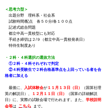
＜思考力型＞
出題分野 理科系・社会系
試験時間/配点 各５０分/各１００点
記述式総合問題
都立中高一貫校型にも対応
手続き締切は２/９（都立中高一貫校発表日）
特待生制度あり
・２科・４科選択の選抜方法
①２科・４科それぞれで判定
②４科受験生で２科合格基準点を上回っている者を合
格者に加える
最後に、
入試体験会
が
１１月１３日（日）
（国算社理
英の解説日）、
１２月１１日（日）
（国算の詳細解説
日）に、実際の試験会場で行われます。また、
学校説明
こちら
会等
は
まで。