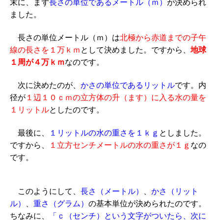
末に、まず
長さの単位であるメートル（ｍ）
が決められ
ました。
長さの単位メートル（ｍ）は
北極から赤道までの子午
線の長さを１万ｋｍ
として決めました。ですから、
地球
１周が４万ｋｍ
なのです。
次に決めたのが、
かさの単位であるリットル
です。内
径が
１辺１０ｃｍの立方体の升（ます）に入る水の量を
１リットル
としたのです。
最後に、
１リットルの水の重さを１ｋｇ
としました。
ですから、
１立方センチメートルの水の重さが１ｇ
なの
です。
このようにして、
長さ（メートル）
、
かさ（リット
ル）
、
重さ（グラム）
の基本単位が決められたのです。
ちなみに、
「ｃ（センチ）という文字がついたら、次に