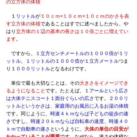
の立方体の体積
１
リットル
が
１０ｃｍ×１０ｃｍ×１０ｃｍのかさを表
す立方体の体積
であることはすでに述べましたから、や
はり
立方体の１辺の基本の長さは１０倍ごとに増えてい
ます
。
ですから、
１立方センチメートルの１０００倍が１リ
ットル
、
１リットルの１０００倍が１立方メートル
つま
り
１０００リットル
となるわけです。
単位で最も大切なことは、その
大きさをイメージでき
るようになること
です。たとえば、
１アールという広さ
は大体テニスコート１面分ぐらいの広さ
です。
２００リ
ットルというかさは、家庭用のお風呂に入るお湯の体積
です。同じように、
時速４ｋｍならば子どもの徒歩の速
さ
ですし、
時速２０ｋｍならば自転車の速度
、
時速４０
ｋｍで自動車の速さ
というように、
大体の単位の目安が
わかっていることが重要
です。なぜなら、速さや体積な