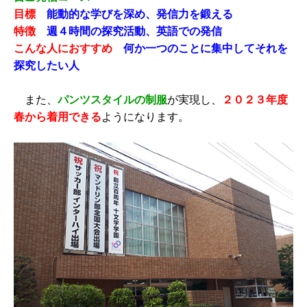
目標
能動的な学びを深め、発信力を鍛える
特徴
週４時間の探究活動、英語での発信
こんな人におすすめ
何か一つのことに集中してそれを
探究したい人
また、
パンツスタイルの制服
が実現し、
２０２３年度
春から着用できる
ようになります。