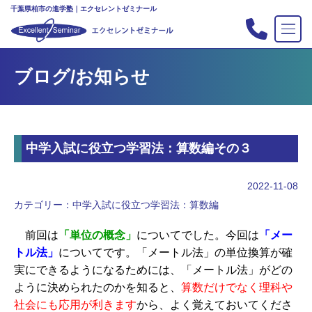
千葉県柏市の進学塾｜エクセレントゼミナール
TOP
ブログ/お知らせ
塾の紹介
合格実績
コース案内
中学入試に役立つ学習法：算数編その３
入会案内
行事
2022-11-08
教室案内
カテゴリー：
中学入試に役立つ学習法：算数編
新・主宰のブログ
前回は
「単位の概念」
についてでした。今回は
「メー
私立中高リンク集
トル法」
についてです。「メートル法」の単位換算が確
実にできるようになるためには、「メートル法」がどの
プライバシーポリシー
ように決められたのかを知ると、
算数だけでなく理科や
社会にも応用が利きます
から、よく覚えておいてくださ
お問い合わせ