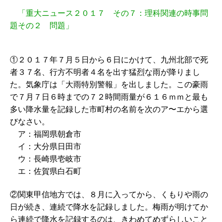
「重大ニュース２０１７ その７：理科関連の時事問
題その２ 問題」
①２０１７年７月５日から６日にかけて、九州北部で死
者３７名、行方不明者４名を出す猛烈な雨が降りまし
た。気象庁は「大雨特別警報」を出しました。この豪雨
で７月７日６時までの７２時間雨量が６１６ｍｍと最も
多い降水量を記録した市町村の名前を次のア〜エから選
びなさい。
ア：福岡県朝倉市
イ：大分県日田市
ウ：長崎県壱岐市
エ：佐賀県白石町
②関東甲信地方では、８月に入ってから、くもりや雨の
日が続き、連続で降水を記録しました。梅雨が明けてか
ら連続で降水を記録するのは、きわめてめずらしいこと