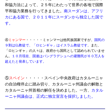
和協力法によって、２５年にわたって世界の各地で国際
平和協力業務を行ってきました。
南スーダンは、アフリ
カにある国で、２０１１年にスーダンから独立した国で
す。
④
ミャンマー
・・・・・ミャンマーは他民族国家ですが、
国民の
９割は仏教徒で、「ロヒンギャ」はイスラム教徒です
。
また、
「ロヒンギャ」の人々は、政府から国民として認められていませ
ん。
１０月現在、国連はバングラデシュへの避難民が６０万人を
超えたと発表しています。
⑤
スペイン
・・・・・スペイン中央政府はカタルーニャ
の自治権停止に踏み切り、カタルーニャ州議会の解散と
カタルーニャ州首相の解任を決めました。一方、
カタル
ーニャ州議会は、正式に独立宣言を採択しました。