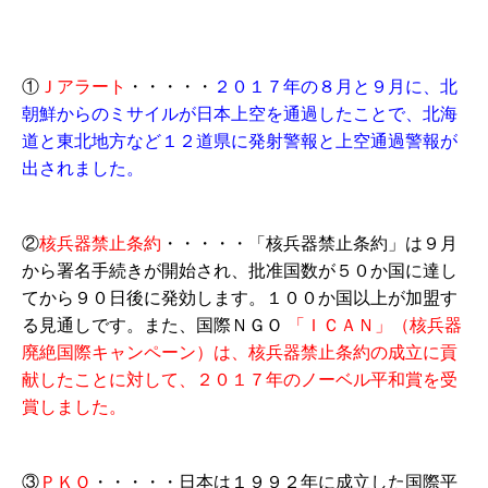
①
Ｊアラート
・・・・・
２０１７年の８月と９月に、北
朝鮮からのミサイルが日本上空を通過したことで、北海
道と東北地方など１２道県に発射警報と上空通過警報が
出されました。
②
核兵器禁止条約
・・・・・「核兵器禁止条約」は９月
から署名手続きが開始され、批准国数が５０か国に達し
てから９０日後に発効します。１００か国以上が加盟す
る見通しです。また、国際ＮＧＯ
「ＩＣＡＮ」（核兵器
廃絶国際キャンペーン）は、核兵器禁止条約の成立に貢
献したことに対して、２０１７年のノーベル平和賞を受
賞しました。
③
ＰＫＯ
・・・・・日本は１９９２年に成立した国際平