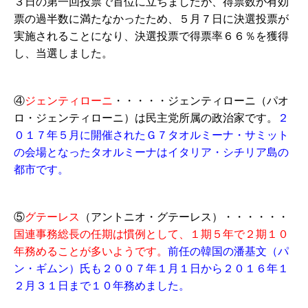
３日の第一回投票で首位に立ちましたが、得票数が有効
票の過半数に満たなかったため、５月７日に決選投票が
実施されることになり、決選投票で得票率６６％を獲得
し、当選しました。
④
ジェンティローニ
・・・・・ジェンティローニ（パオ
ロ・ジェンティローニ）は民主党所属の政治家です。
２
０１７年５月に開催されたＧ７タオルミーナ・サミット
の会場となったタオルミーナはイタリア・シチリア島の
都市です。
⑤
グテーレス
（アントニオ・グテーレス）・・・・・・
国連事務総長の任期は慣例として、１期５年で２期１０
年務めることが多いようです。
前任の韓国の潘基文（パ
ン・ギムン）氏も２００７年１月１日から２０１６年１
２月３１日まで１０年務めました。