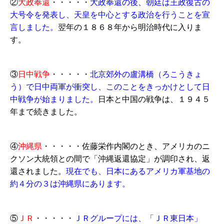
②
大政奉還
・・・・・
大政奉還の後、朝廷は王政復古の
大号令を発表し、天皇を中心とする政治を行うことを宣
言しました。
翌年の１８６８年から明治時代に入りま
す。
③
日中戦争
・・・・・
北京郊外の盧溝橋（ろこうきょ
う）で日中両軍が衝突し、このことをきっかけとして日
中戦争が始まりました。
日本と中国の戦争は、１９４５
年まで続きました。
④
沖縄県
・・・・・
佐藤栄作内閣のとき、アメリカのニ
クソン大統領との間で「沖縄返還協定」が調印され、返
還されました。
現在でも、日本にあるアメリカ軍基地の
約４分の３は沖縄県にあります。
⑤
ＪＲ
・・・・・
ＪＲグループには、「ＪＲ東日本」