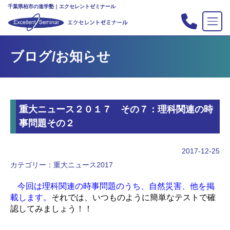
千葉県柏市の進学塾｜エクセレントゼミナール
TOP
ブログ/お知らせ
塾の紹介
合格実績
コース案内
重大ニュース２０１７ その７：理科関連の時
入会案内
事問題その２
行事
教室案内
2017-12-25
カテゴリー：
重大ニュース2017
新・主宰のブログ
私立中高リンク集
今回は理科関連の時事問題のうち、自然災害、他を掲
載します。
それでは、いつものように簡単なテストで確
プライバシーポリシー
認してみましょう！！
お問い合わせ