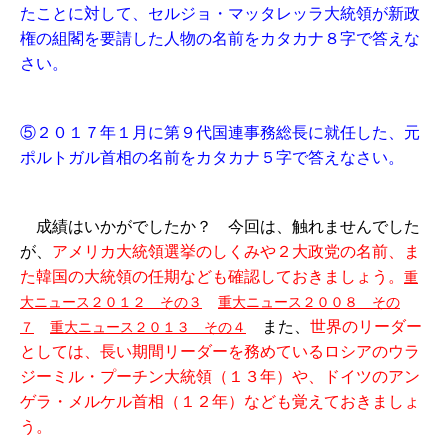
たことに対して、セルジョ・マッタレッラ大統領が新政
権の組閣を要請した人物の名前をカタカナ８字で答えな
さい。
⑤２０１７年１月に第９代国連事務総長に就任した、元
ポルトガル首相の名前をカタカナ５字で答えなさい。
成績はいかがでしたか？ 今回は、触れませんでした
が、
アメリカ大統領選挙のしくみや２大政党の名前、ま
た韓国の大統領の任期なども確認しておきましょう。
重
大ニュース２０１２ その３
重大ニュース２００８ その
また、
世界のリーダー
７
重大ニュース２０１３ その４
としては、長い期間リーダーを務めているロシアのウラ
ジーミル・プーチン大統領（１３年）や、ドイツのアン
ゲラ・メルケル首相（１２年）なども覚えておきましょ
う。