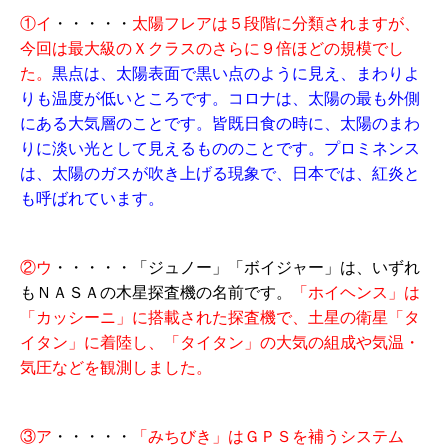
①イ
・・・・・
太陽フレアは５段階に分類されますが、
今回は最大級のＸクラスのさらに９倍ほどの規模でし
た。
黒点は、太陽表面で黒い点のように見え、まわりよ
りも温度が低いところです。コロナは、太陽の最も外側
にある大気層のことです。皆既日食の時に、太陽のまわ
りに淡い光として見えるもののことです。プロミネンス
は、太陽のガスが吹き上げる現象で、日本では、紅炎と
も呼ばれています。
②ウ
・・・・・「ジュノー」「ボイジャー」は、いずれ
もＮＡＳＡの木星探査機の名前です。
「ホイヘンス」は
「カッシーニ」に搭載された探査機で、土星の衛星「タ
イタン」に着陸し、「タイタン」の大気の組成や気温・
気圧などを観測しました。
③ア
・・・・・
「みちびき」はＧＰＳを補うシステム