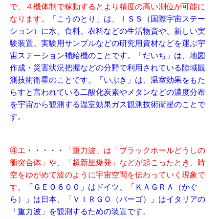
で、４機体制で稼動するとより精度の高い測位が可能に
なります。
「こうのとり」は、ＩＳＳ（国際宇宙ステー
ション）に水、食料、衣料などの生活物資や、新しい実
験装置、実験用サンプルなどの研究用資材などを運ぶ宇
宙ステーション補給機のことです。「だいち」は、地図
作成・災害状況把握などの分野で利用されている陸域観
測技術衛星のことです。「いぶき」は、温室効果をもた
らすと言われている二酸化炭素やメタンなどの濃度分布
を宇宙から観測する温室効果ガス観測技術衛星のことで
す。
④エ
・・・・・
「重力波」は「ブラックホールどうしの
衝突合体」や、「超新星爆発」などが起こったとき、時
空をゆがめて波のように宇宙空間を伝わっていく現象で
す。
「ＧＥＯ６００」はドイツ、「ＫＡＧＲＡ（かぐ
ら）」は日本、「ＶＩＲＧＯ（バーゴ）」はイタリアの
「重力波」を観測するための装置です。