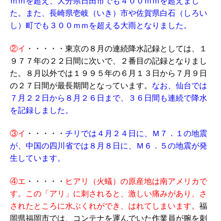
ｍｍを超え、大分県日田市でも４００ｍｍを超えまし
た。また、長崎県壱岐（いき）市や佐賀県白石（しろい
し）町でも３００ｍｍを超える大雨となりました。
②イ
・・・・・
東京の８月の連続降水記録としては、１
９７７年の２２日間に次いで、２番目の記録となりまし
た。８月以外では１９９５年の６月１３日から７月９日
の２７日間が最長期間となっています。
なお、仙台では
７月２２日から８月２６日まで、３６日間も連続で降水
を記録しました。
③イ
・・・・・
チリでは４月２４日に、Ｍ７．１の地震
が、中国の四川省では８月８日に、Ｍ６．５の地震が発
生しています。
④エ
・・・・・
ヒアリ（火蟻）の原産地は南アメリカで
す。この「アリ」に刺されると、激しい痛みがあり、さ
されたところに水ぶくれができ、はれてしまいます。
福
岡県福岡市では、コンテナを運んでいた作業員が腕を刺