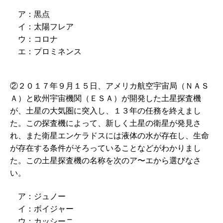
ア：黒点
イ：太陽フレア
ウ：コロナ
エ：プロミネンス
②２０１７年９月１５日、アメリカ航空宇宙局（ＮＡＳ
Ａ）と欧州宇宙機関（ＥＳＡ）が開発した土星探査機
が、土星の大気圏に突入し、１３年の任務を終えまし
た。この探査機によって、新しく土星の衛星が発見さ
れ、また衛星エンケラドスには液体の水が存在し、生命
が存在する条件がそろっていることなどがわかりまし
た。この土星探査機の名称を次のア〜エから選びなさ
い。
ア：ジュノー
イ：ボイジャー
ウ：カッシーニ