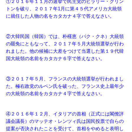
①２０１６年１１月の選挙で民主党のヒラリー・クリン
トンを破り、２０１７年1月に第４５代アメリカ大統領
に就任した人物の名をカタカナ４字で答えなさい。
②大韓民国（韓国）では、朴槿恵（パク・クネ）大統領
の罷免にともなって、２０１７年５月大統領選挙が行わ
れました。他の候補に大差をつけて当選した第１９代韓
国大統領の名前をカタカナ６字で答えなさい。
③２０１７年５月、フランスの大統領選挙が行われまし
た。極右政党のルペン氏を破った、フランス史上最年少
の大統領の名前をカタカナ４字で答えなさい。
④２０１６年１２月、イタリアの首相（正式には閣僚評
議会議長）のマッテオ・レンツィ氏は国民投票で自らの
提案が否決されたことを受けて、首相をやめると表明し