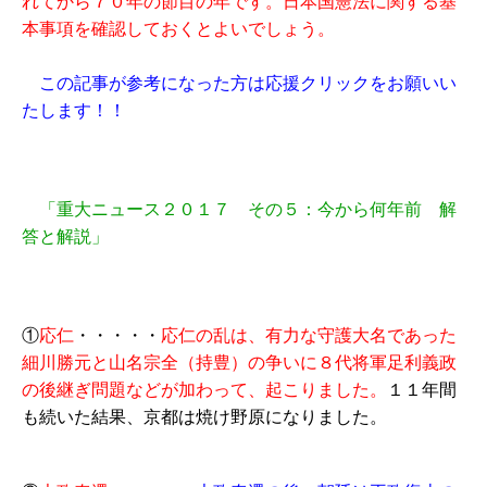
れてから７０年の節目の年です。日本国憲法に関する基
本事項を確認しておくとよいでしょう。
この記事が参考になった方は応援クリックをお願いい
たします！！
「重大ニュース２０１７ その５：今から何年前 解
答と解説」
①
応仁
・・・・・
応仁の乱は、有力な守護大名であった
細川勝元と山名宗全（持豊）の争いに８代将軍足利義政
の後継ぎ問題などが加わって、起こりました。
１１年間
も続いた結果、京都は焼け野原になりました。