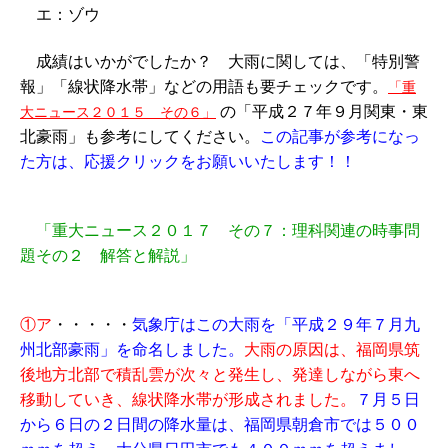
エ：ゾウ
成績はいかがでしたか？ 大雨に関しては、「特別警
報」「線状降水帯」などの用語も要チェックです。
「重
の「平成２７年９月関東・東
大ニュース２０１５ その６」
北豪雨」も参考にしてください。
この記事が参考になっ
た方は、応援クリックをお願いいたします！！
「重大ニュース２０１７ その７：理科関連の時事問
題その２ 解答と解説」
①ア
・・・・・
気象庁はこの大雨を「平成２９年７月九
州北部豪雨」を命名しました。
大雨の原因は、福岡県筑
後地方北部で積乱雲が次々と発生し、発達しながら東へ
移動していき、線状降水帯が形成されました。
７月５日
から６日の２日間の降水量は、福岡県朝倉市では５００