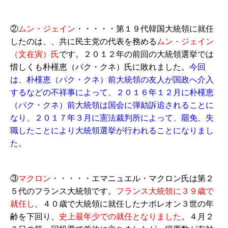
②
ムン・ジェイン
・・・・・第１９代韓国大統領に就任
したのは、、共に民主党の代表を務める
ムン・ジェイン
（文在寅）氏
です。２０１２年の前回の大統領選挙では
惜しくも朴槿恵（パク・クネ）氏に敗れました。
今回
は、朴槿恵（パク・クネ）前大統領の友人が国政へ介入
するなどの不祥事によって、２０１６年１２月に朴槿恵
（パク・クネ）前大統領は国会に弾劾訴追されることに
なり、２０１７年３月に憲法裁判所によって、罷免、失
職したことにより大統領選挙が行われることになりまし
た。
③
マクロン
・・・・・エマニュエル・マクロン氏は第２
５代のフランス大統領です。
フランス大統領に３９歳で
就任し
、４０歳で大統領に就任したナポレオン３世の年
齢を下回り、
史上最年少での就任となりました
。４月２