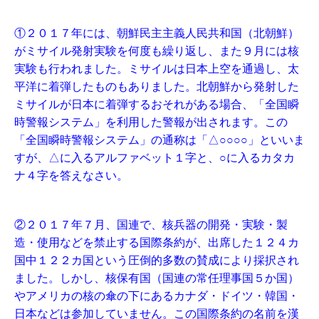
①２０１７年には、朝鮮民主主義人民共和国（北朝鮮）
がミサイル発射実験を何度も繰り返し、また９月には核
実験も行われました。ミサイルは日本上空を通過し、太
平洋に着弾したものもありました。北朝鮮から発射した
ミサイルが日本に着弾するおそれがある場合、「全国瞬
時警報システム」を利用した警報が出されます。この
「全国瞬時警報システム」の通称は「△○○○○」といいま
すが、△に入るアルファベット１字と、○に入るカタカ
ナ４字を答えなさい。
②２０１７年７月、国連で、核兵器の開発・実験・製
造・使用などを禁止する国際条約が、出席した１２４カ
国中１２２カ国という圧倒的多数の賛成により採択され
ました。しかし、核保有国（国連の常任理事国５か国）
やアメリカの核の傘の下にあるカナダ・ドイツ・韓国・
日本などは参加していません。この国際条約の名前を漢