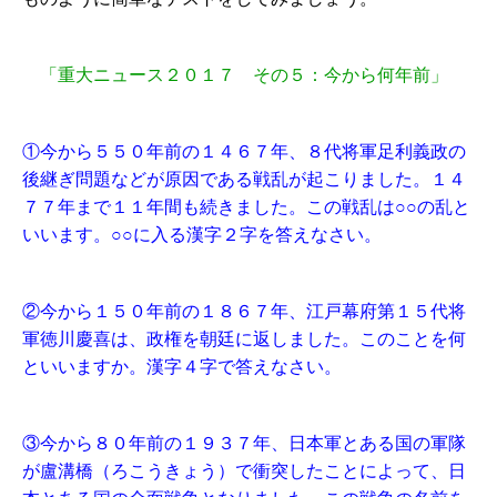
「重大ニュース２０１７ その５：今から何年前」
①今から５５０年前の１４６７年、８代将軍足利義政の
後継ぎ問題などが原因である戦乱が起こりました。１４
７７年まで１１年間も続きました。この戦乱は○○の乱と
いいます。○○に入る漢字２字を答えなさい。
②今から１５０年前の１８６７年、江戸幕府第１５代将
軍徳川慶喜は、政権を朝廷に返しました。このことを何
といいますか。漢字４字で答えなさい。
③今から８０年前の１９３７年、日本軍とある国の軍隊
が盧溝橋（ろこうきょう）で衝突したことによって、日