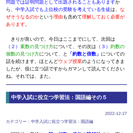
問題では証明問題として出題されることもあります
か
ら、
中学入試でも上位校の受験を考えている生徒
は、
な
ぜそうなるのか
という
理由
も含めて
理解しておく必要が
あります
。
きりが良いので、今日はここまでにして、次回は
（２）
素数の見つけ方
について、その次は
（３）
約数の
個数の見つけ方
について、と
「約数と倍数」
についての
話を続けます。ほとんど
ウェブ授業
のようになってきま
したが、役に立つ話ですからガマンして読んでください
ね。それでは、また。
中学入試に役立つ学習法：国語編その５
2022-12-27
カテゴリー：
中学入試に役立つ学習法：国語編