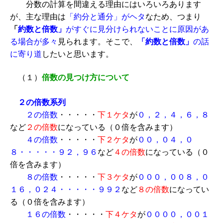
分数の計算を間違える理由にはいろいろあります
が、主な理由は
「約分と通分」がヘタ
なため、つまり
「
約数と倍数」
がすぐに見分けられないことに原因があ
る場合が多々
見られます。そこで、
「約数と倍数」
の話
に寄り道
したいと思います。
（１）
倍数の見つけ方について
２の倍数系列
２の倍数
・・・・・
下１ケタ
が
０，２，４，６，８
など
２の倍数
になっている（０倍を含みます）
４の倍数
・・・・・
下２ケタ
が
００，０４，０
８・・・・・９２，９６
など
４の倍数
になっている（０
倍を含みます）
８の倍数
・・・・・
下３ケタ
が
０００，００８，０
１６，０２４・・・・・９９２
など
８の倍数
になってい
る（０倍を含みます）
１６の倍数
・・・・・
下４ケタ
が
００００，００１