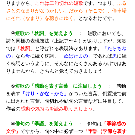
りますから、
これは二句切れの短歌
です。つまり、
ふる
さとのなまりがなつかしい、だから（そこで）、停車場
にそれ（なまり）を聴きにゆく
、となるわけです。
④
短歌の「枕詞」を覚えよう
： 短歌においても、
詩と同様の表現技法（上記ア〜キ）がありますが、短歌
では
「枕詞」
と呼ばれる表現法があります。
「たらちね
の」
なら
母
に続く枕詞、
「ぬばたまの」
であれば
黒
に続
く枕詞というように、そんなにたくさんあるわけではあ
りませんから、きちんと覚えておきましょう。
⑤
短歌の「感動を表す言葉」に注目しよう
： 感動
を表す
「けり・かな・かも」
がついた言葉、倒置法で前
に出された言葉、句切れや結句の言葉などに注目して、
作者の
感動や気持ちを読み取りましょう
。
⑥
俳句の「季語」を覚えよう
： 俳句は
「季節感の
文学」
ですから、句の中に必ず一つ
「季語（季節を表す