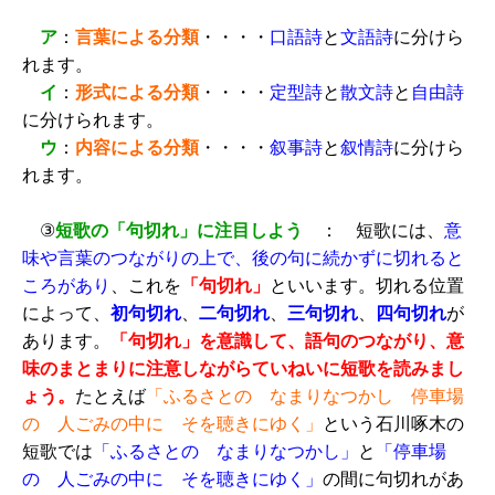
ア
：
言葉による分類
・・・・
口語詩
と
文語詩
に分けら
れます。
イ
：
形式による分類
・・・・
定型詩
と
散文詩
と
自由詩
に分けられます。
ウ
：
内容による分類
・・・・
叙事詩
と
叙情詩
に分けら
れます。
③
短歌の「句切れ」に注目しよう
： 短歌には、
意
味や言葉のつながりの上で、後の句に続かずに切れると
ころがあり
、これを
「句切れ」
といいます。切れる位置
によって、
初句切れ
、
二句切れ
、
三句切れ
、
四句切れ
が
あります。
「句切れ」を意識して、語句のつながり、意
味のまとまりに注意しながらていねいに短歌を読みまし
ょう。
たとえば
「ふるさとの なまりなつかし 停車場
の 人ごみの中に そを聴きにゆく」
という石川啄木の
短歌では
「ふるさとの なまりなつかし」
と
「停車場
の 人ごみの中に そを聴きにゆく」
の間に句切れがあ