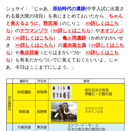
シュサイ：「じゃあ、
原始時代の遺跡
(中学入試に出題さ
れる最大限の項目）を表にまとめておいたから、
ちゃん
と覚えるように
。
野尻湖
（のじりこ
>>詳しくはこち
ら
）の
ナウマンゾウ
（
>>詳しくはこちら
）や
オオツノジ
カ
（
>>詳しくはこちら
）、
亀ヶ岡遺跡
（かめがおかいせ
き
>>詳しくはこちら
）の
遮光器土偶
（
>>詳しくはこち
ら
）や
鳥浜貝塚
（とりはまかいづか
>>詳しくはこち
ら
）も有名だからついでに覚えておくといいよ。じゃ
あ、今日はここまでにしよう。」