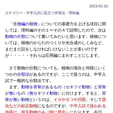
2023-01-10
カテゴリー：
中学入試に役立つ学習法：理科編
「生物編の植物」
についての基礎力を上げる項目に関
しては、理科編のその１〜その４で説明したので、次は
動物の分類
について書いてみたいと思います。植物につ
いては、植物のからだのつくりや光合成のしくみなど、
まだまだ話をしなければいけないことが多いのです
が・・・・・それらは応用編にまわすことにします。
さて動物の分類についても、植物の場合と同様にいく
つかの
分類法
があるのですが、ここで扱うのは、中学入
試で一般的な分類法です。
まず、
動物を背骨があるもの（セキツイ動物）
と
背骨
が無いもの（無セキツイ動物）
に分けます。すると、
背
骨が無い動物
というのは、
イカやタコや貝類
、そして
昆
虫などの節足動物
になるのですが、
中学入試で扱われる
内容は、節足動物のみ（特に昆虫）
になります。今日