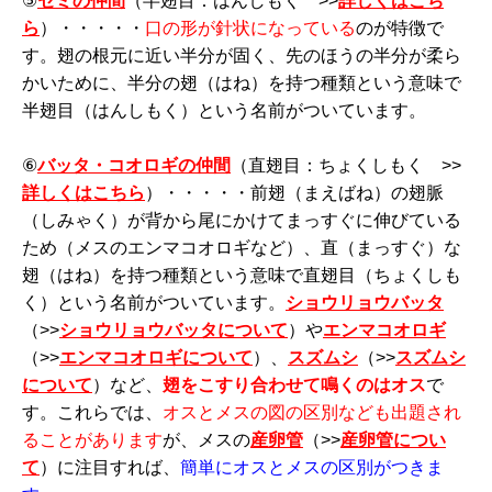
⑤
セミの仲間
（半翅目：はんしもく >>
詳しくはこち
ら
）・・・・・
口の形が針状になっている
のが特徴で
す。翅の根元に近い半分が固く、先のほうの半分が柔ら
かいために、半分の翅（はね）を持つ種類という意味で
半翅目（はんしもく）という名前がついています。
⑥
バッタ・コオロギの仲間
（直翅目：ちょくしもく >>
詳しくはこちら
）・・・・・前翅（まえばね）の翅脈
（しみゃく）が背から尾にかけてまっすぐに伸びている
ため（メスのエンマコオロギなど）、直（まっすぐ）な
翅（はね）を持つ種類という意味で直翅目（ちょくしも
く）という名前がついています。
ショウリョウバッタ
（>>
ショウリョウバッタについて
）や
エンマコオロギ
（>>
エンマコオロギについて
）、
スズムシ
（>>
スズムシ
について
）など、
翅をこすり合わせて鳴くのはオス
で
す。これらでは、
オスとメスの図の区別なども出題され
ることがあります
が、メスの
産卵管
（>>
産卵管につい
て
）に注目すれば、
簡単にオスとメスの区別がつきま