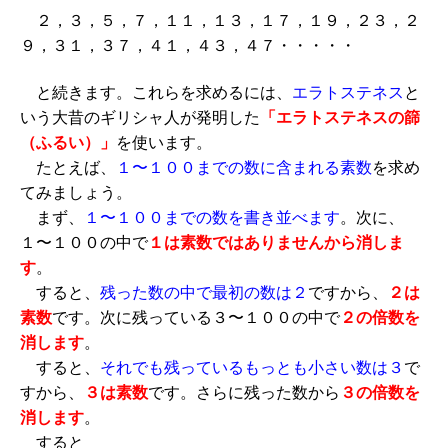
２，３，５，７，１１，１３，１７，１９，２３，２
９，３１，３７，４１，４３，４７・・・・・
と続きます。これらを求めるには、
エラトステネス
と
いう大昔のギリシャ人が発明した
「エラトステネスの篩
（ふるい）」
を使います。
たとえば、
１〜１００までの数に含まれる素数
を求め
てみましょう。
まず、
１〜１００までの数を書き並べます
。次に、
１〜１００の中で
１は素数ではありませんから消しま
す
。
すると、
残った数の中で最初の数は２
ですから、
２は
素数
です。次に残っている３〜１００の中で
２の倍数を
消します
。
すると、
それでも残っているもっとも小さい数は３
で
すから、
３は素数
です。さらに残った数から
３の倍数を
消します
。
すると