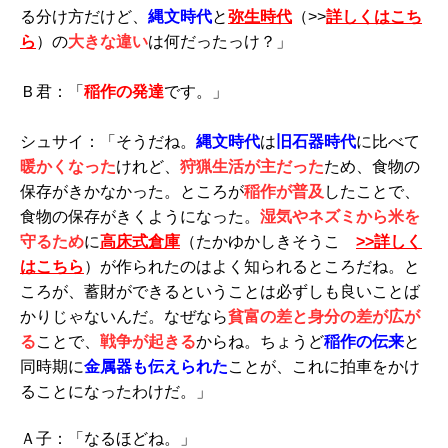
る分け方だけど、
縄文時代
と
弥生時代
（>>
詳しくはこち
ら
）の
大きな違い
は何だったっけ？」
Ｂ君：「
稲作の発達
です。」
シュサイ：「そうだね。
縄文時代
は
旧石器時代
に比べて
暖かくなった
けれど、
狩猟生活が主だった
ため、食物の
保存がきかなかった。ところが
稲作が普及
したことで、
食物の保存がきくようになった。
湿気やネズミから米を
守るため
に
高床式倉庫
（たかゆかしきそうこ
>>詳しく
はこちら
）が作られたのはよく知られるところだね。と
ころが、蓄財ができるということは必ずしも良いことば
かりじゃないんだ。なぜなら
貧富の差と身分の差が広が
る
ことで、
戦争が起きる
からね。ちょうど
稲作の伝来
と
同時期に
金属器も伝えられた
ことが、これに拍車をかけ
ることになったわけだ。」
Ａ子：「なるほどね。」