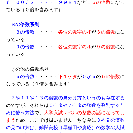
６，００３２・・・・・９９８４
など
１６の倍数
になっ
ている（０倍を含みます）
３の倍数系列
３の倍数
・・・・・
各位の数字の和
が
３の倍数
にな
っている
９の倍数
・・・・・
各位の数字の和
が
９の倍数
にな
っている
その他の倍数系列
５の倍数
・・・・・
下１ケタ
が
０か５
の
５の倍数
に
なっている（０倍を含みます）
７や１１や１３の倍数の見分け方というのも存在する
のですが、それらは
６ケタや７ケタの整数を判別するた
めに使う方法
で、
大学入試レベルの整数の話になってし
まう
ため、ここでは扱いません。ちなみに
３や９の倍数
の見つけ方は、難関高校（早稲田や慶応）の数学の入試