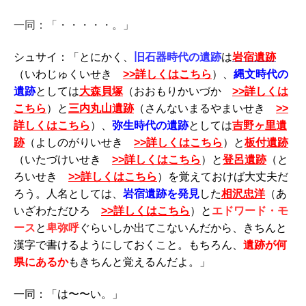
一同：「・・・・・。」
シュサイ：「とにかく、
旧石器時代の遺跡
は
岩宿遺跡
（いわじゅくいせき
>>詳しくはこちら
）、
縄文時代の
遺跡
としては
大森貝塚
（おおもりかいづか
>>詳しくは
こちら
）と
三内丸山遺跡
（さんないまるやまいせき
>>
詳しくはこちら
）、
弥生時代の遺跡
としては
吉野ヶ里遺
跡
（よしのがりいせき
>>詳しくはこちら
）と
板付遺跡
（いたづけいせき
>>詳しくはこちら
）と
登呂遺跡
（と
ろいせき
>>詳しくはこちら
）を覚えておけば大丈夫だ
ろう。人名としては、
岩宿遺跡を発見
した
相沢忠洋
（あ
いざわただひろ
>>詳しくはこちら
）と
エドワード・モ
ース
と
卑弥呼
ぐらいしか出てこないんだから、きちんと
漢字で書けるようにしておくこと。もちろん、
遺跡が何
県にあるか
もきちんと覚えるんだよ。」
一同：「は〜〜い。」