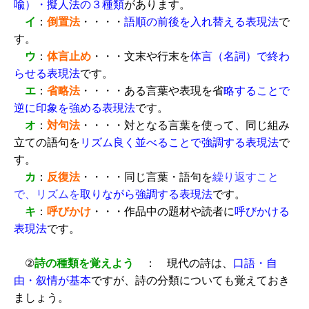
喩）・擬人法の
３種類
があります。
イ
：
倒置法
・・・・
語順の前後を入れ替える表現法
で
す。
ウ
：
体言止め
・・・文末や行末を
体言（名詞）で終わ
らせる
表現法
です。
エ
：
省略法
・・・・ある言葉や表現を省
略することで
逆に印象を
強める表現法
です。
オ
：
対句法
・・・・対となる言葉を使って、同じ組み
立ての語句を
リズム良く並べることで強調する表現法
で
す。
カ
：
反復法
・・・・同じ言葉・語句を
繰り返すこと
で、リズムを
取りながら強調する表現法
です。
キ
：
呼びかけ
・・・作品中の題材や読者に
呼びかける
表現法
です。
②
詩の種類を覚えよう
： 現代の詩は、
口語・自
由・叙情が基本
ですが、詩の分類についても覚えておき
ましょう。