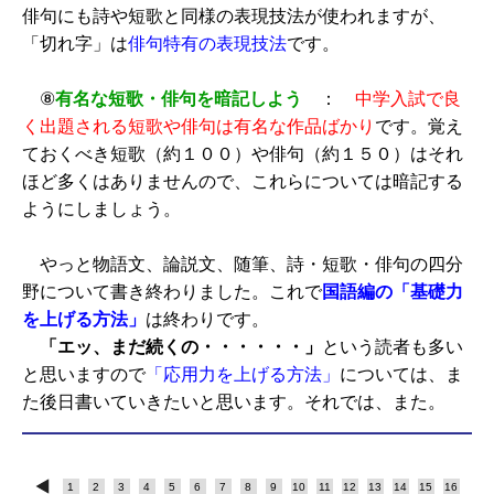
俳句にも詩や短歌と同様の表現技法が使われますが、
「切れ字」は
俳句特有の表現技法
です。
⑧
有名な短歌・俳句を暗記しよう
：
中学入試で良
く出題される短歌や俳句は有名な作品ばかり
です。覚え
ておくべき短歌（約１００）や俳句（約１５０）はそれ
ほど多くはありませんので、これらについては暗記する
ようにしましょう。
やっと物語文、論説文、随筆、詩・短歌・俳句の四分
野について書き終わりました。これで
国語編の「基礎力
を上げる方法」
は終わりです。
「エッ、まだ続くの・・・・・・」
という読者も多い
と思いますので
「応用力を上げる方法」
については、ま
た後日書いていきたいと思います。それでは、また。
1
2
3
4
5
6
7
8
9
10
11
12
13
14
15
16