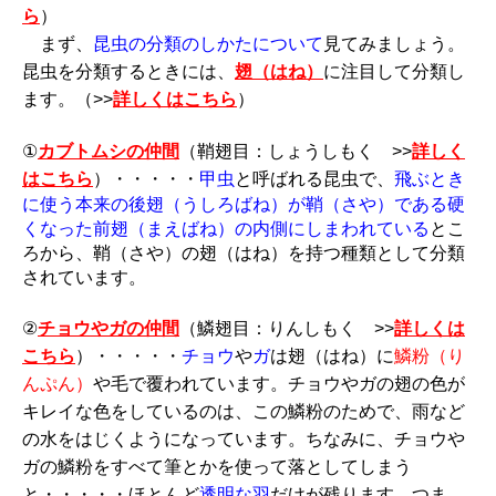
ら
）
まず、
昆虫の分類のしかたについて
見てみましょう。
昆虫を分類するときには、
翅（はね）
に注目して分類し
ます。（>>
詳しくはこちら
）
①
カブトムシの仲間
（鞘翅目：しょうしもく >>
詳しく
はこちら
）
・・・・・
甲虫
と呼ばれる昆虫で、
飛ぶとき
に使う本来の後翅（うしろばね）が鞘（さや）である硬
くなった前翅（まえばね）の内側にしまわれている
とこ
ろから、鞘（さや）の翅（はね）を持つ種類として分類
されています。
②
チョウやガの仲間
（鱗翅目：りんしもく >>
詳しくは
こちら
）・・・・・
チョウ
や
ガ
は翅（はね）に
鱗粉（り
んぷん）
や毛で覆われています。チョウやガの翅の色が
キレイな色をしているのは、この鱗粉のためで、雨など
の水をはじくようになっています。ちなみに、チョウや
ガの鱗粉をすべて筆とかを使って落としてしまう
と・・・・・ほとんど
透明な羽
だけが残ります。つま