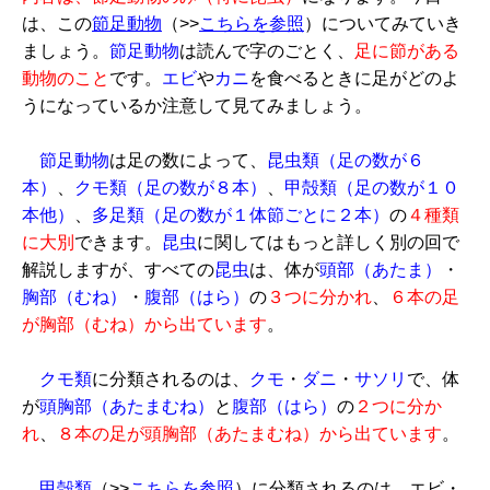
は、この
節足動物
（>>
こちらを参照
）についてみていき
ましょう。
節足動物
は読んで字のごとく、
足に節がある
動物のこと
です。
エビ
や
カニ
を食べるときに足がどのよ
うになっているか注意して見てみましょう。
節足動物
は足の数によって、
昆虫類（足の数が６
本）
、
クモ類（足の数が８本）
、
甲殻類（足の数が１０
本他）
、
多足類（足の数が１体節ごとに２本）
の
４種類
に大別
できます。
昆虫
に関してはもっと詳しく別の回で
解説しますが、すべての
昆虫
は、体が
頭部（あたま）
・
胸部（むね）
・
腹部（はら）
の
３つに分かれ
、
６本の足
が胸部（むね）から出ています
。
クモ類
に分類されるのは、
クモ
・
ダニ
・
サソリ
で、体
が
頭胸部（あたまむね）
と
腹部（はら）
の
２つに分か
れ
、
８本の足が頭胸部（あたまむね）から出ています
。
甲殻類
（>>
こちらを参照
）に分類されるのは、エビ・