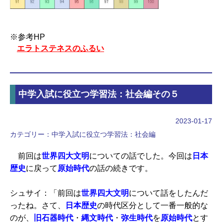
※参考HP
エラトステネスのふるい
中学入試に役立つ学習法：社会編その５
2023-01-17
カテゴリー：
中学入試に役立つ学習法：社会編
前回は
世界四大文明
についての話でした。今回は
日本
歴史
に戻って
原始時代
の話の続きです。
シュサイ：「前回は
世界四大文明
について話をしたんだ
ったね。さて、
日本歴史
の時代区分として一番一般的な
のが、
旧石器時代
・
縄文時代
・
弥生時代
を
原始時代
とす