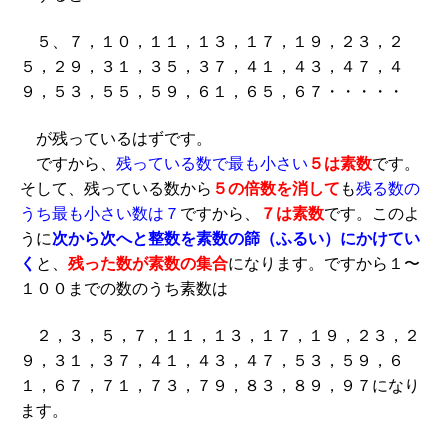
５、７，１０，１１，１３，１７，１９，２３，２
５，２９，３１，３５，３７，４１，４３，４７，４
９，５３，５５，５９，６１，６５，６７・・・・・
が残っているはずです。
ですから、
残っている数で最も小さい
５は素数
です。
そして、残っている数から
５の倍数を消して
も
残る数の
うち最も小さい数は７
ですから、
７は素数
です。このよ
うに
次から次へと整数を素数の篩（ふるい）にかけてい
く
と、
残った数が素数の集合
になります。ですから１〜
１００までの数のうち素数は
２，３，５，７，１１，１３，１７，１９，２３，２
９，３１，３７，４１，４３，４７，５３，５９，６
１，６７，７１，７３，７９，８３，８９，９７になり
ます。