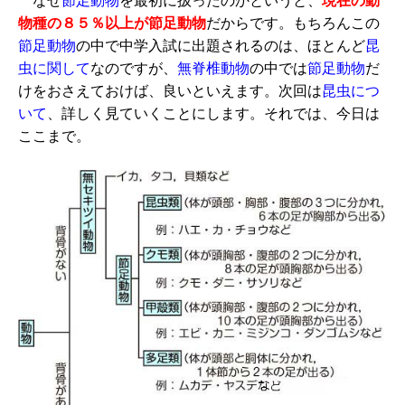
なぜ
節足動物
を最初に扱ったのかというと、
現在の動
物種の８５％以上が節足動物
だからです。もちろんこの
節足動物
の中で中学入試に出題されるのは、ほとんど
昆
虫
に関して
なのですが、
無脊椎動物
の中では
節足動物
だ
けをおさえておけば、良いといえます。次回は
昆虫につ
いて
、詳しく見ていくことにします。それでは、今日は
ここまで。