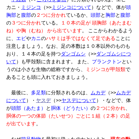
カニ・
ミジンコ
（>>
ミジンコについて
）などで、体が
頭
胸部
と
腹部
の
２つに分かれ
ているか、
頭部
と
胸部
と
腹部
の
３つに分かれ
ている。
１０本の足が
頭胸部（あたまむ
ね）
や胸（むね）
から出ています
。 ここからわかるよう
に、
エビ
や
カニ
の
ハサミは手ではなくて足である
ことに
注意しましょう。なお、足の本数は１０本以外のものも
おり、１４本の足を持つ
ダンゴムシ
（>>
ダンゴムシにつ
いて
）も甲殻類に含まれます。 また、
プランクトン
とい
うのは小さな生物の総称ですから、
ミジンコが甲殻類
で
あることも頭に入れておきましょう。
最後に、
多足類
に分類されるのは、
ムカデ
（>>
ムカデ
について
）・
ヤスデ
（>>
ヤスデについて
）・などで、体
が
頭部（あたま）
と
胴体（どうたい）
の
２つに分かれ
、
胴体の一つの体節（たいせつ）ごとに１組（２本）の足
が出ています
。