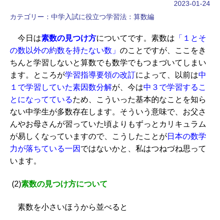
2023-01-24
カテゴリー：
中学入試に役立つ学習法：算数編
今日は
素数の見つけ方
についてです。素数は
「１とそ
の数以外の約数を持たない数」
のことですが、ここをき
ちんと学習しないと算数でも数学でもつまづいてしまい
ます。ところが
学習指導要領の改訂
によって、以前は
中
１で学習していた素因数分解
が、今は
中３で学習するこ
とになってている
ため、こういった基本的なことを知ら
ない中学生が多数存在します。そういう意味で、お父さ
んやお母さんが習っていた頃よりもずっとカリキュラム
が易しくなっていますので、こうしたことが
日本の数学
力が落ちている一因
ではないかと、私はつねづね思って
います。
(2)
素数の見つけ方について
素数を小さいほうから並べると