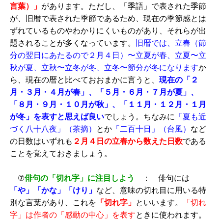
言葉）」
があります。ただし、「季語」で表された季節
が、旧暦で表された季節であるため、現在の季節感とは
ずれているものやわかりにくいものがあり、それらが出
題されることが多くなっています。
旧暦では、立春（節
分の翌日にあたるので２月４日）〜立夏が春、立夏〜立
秋が夏、立秋〜立冬が冬、立冬〜節分が冬になります
か
ら、現在の暦と比べておおまかに言うと、
現在の「２
月・３月・４月が春」、「５月・６月・７月が夏」、
「８月・９月・１０月が秋」、「１１月・１２月・１月
が冬」を表すと思えば良い
でしょう。ちなみに
「夏も近
づく八十八夜」（茶摘）
とか
「二百十日」（台風）
など
の日数はいずれも
２月４日の立春から数えた日数
である
ことを覚えておきましょう。
⑦
俳句の「切れ字」に注目しよう
： 俳句には
「や」「かな」「けり」
など、意味の切れ目に用いる特
別な言葉があり、これを
「切れ字」
といいます。
「切れ
字」は作者の「感動の中心」を表す
ときに使われます。