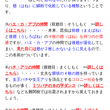
り、
翅（はね）に鱗粉で化粧している種類
ということで
す。
③
ハエ・カ・アブの仲間
（双翅目：そうしもく >>
詳し
くはこちら
）・・・・・本来、昆虫は
前翅（まえばね）
と
後翅（うしろばね）
の
４枚の翅（はね）を持つのが普
通
ですが、
ハエ・カ・アブ
の仲間では
後翅が退化
してし
まい、
見た目には
翅が２枚しかないように見える
ので、
この名前がついています。
④
ハチ・アリの仲間
（膜翅目：まくしもく >>
詳しくは
こちら
）・・・・・丈夫な
膜状の４枚の翅
を持っていま
す。
女王バチ
や
女王アリ
を頂点とする
コロニー社会
を作
るものが多く、
ミツバチの８の字ダンス
（>>
詳しくはこ
ちら
）なども難関校では出題されますから覚えておきま
しょう。