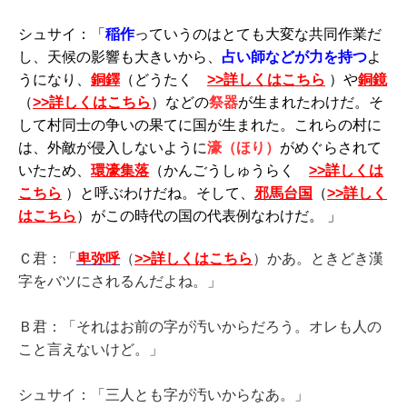
シュサイ：「
稲作
っていうのはとても大変な共同作業だ
し、天候の影響も大きいから、
占い師などが力を持つ
よ
うになり、
銅鐸
（どうたく
>>詳しくはこちら
）や
銅鏡
（
>>詳しくはこちら
）などの
祭器
が生まれたわけだ。そ
して村同士の争いの果てに国が生まれた。これらの村に
は、外敵が侵入しないように
濠（ほり）
がめぐらされて
いたため、
環濠集落
（かんごうしゅうらく
>>詳しくは
こちら
）と呼ぶわけだね。そして、
邪馬台国
（
>>詳しく
はこちら
）がこの時代の国の代表例なわけだ。 」
Ｃ君：「
卑弥呼
（
>>詳しくはこちら
）かあ。ときどき漢
字をバツにされるんだよね。」
Ｂ君：「それはお前の字が汚いからだろう。オレも人の
こと言えないけど。」
シュサイ：「三人とも字が汚いからなあ。」