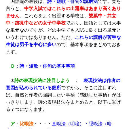
国語編の最後は、
詩・短歌・俳句の読解法
です。実を
言うと、
中学入試ではこれらの出題率はあまり高くあり
ません
。これらをよく出題する学校は、
雙葉中・共立
中・跡見中などの女子中学校
であり、国語としては大事
な単元なのですが、どの中学でも入試に良く出る単元と
いうわけではありません。ただ、
これらの読解が苦手な
生徒は男子を中心に多い
ので、基本事項をまとめておき
ます。
Ｄ
：
詩・短歌・俳句の基本事項
①
詩の表現技法に注目しよう
：
表現技法は作者の
意図が込められている箇所
ですから、そこに注目すれ
ば、自然と作者の強調したい事柄（感動した事柄）がは
っきりします。詩の表現技法をまとめると、以下に挙げ
る７つになります。
ア
：
比喩法
・・・・
直喩法（明喩）・隠喩法（暗