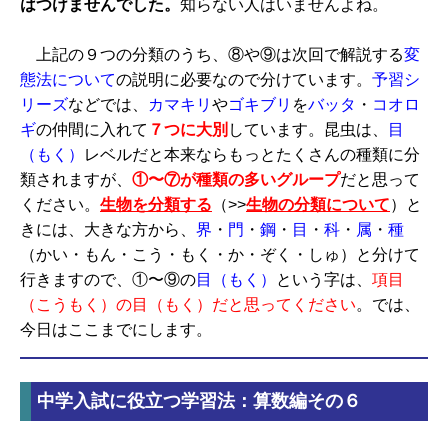
はつけませんでした。
知らない人はいませんよね。
上記の９つの分類のうち、⑧や⑨は次回で解説する
変
態法について
の説明に必要なので分けています。
予習シ
リーズ
などでは、
カマキリ
や
ゴキブリ
を
バッタ
・
コオロ
ギ
の仲間に入れて
７つに大別
しています。昆虫は、
目
（もく）
レベルだと本来ならもっとたくさんの種類に分
類されますが、
①〜⑦が種類の多いグループ
だと思って
ください。
生物を分類する
（>>
生物の分類について
）と
きには、大きな方から、
界
・
門
・
鋼
・
目
・
科
・
属
・
種
（かい・もん・こう・もく・か・ぞく・しゅ）と分けて
行きますので、①〜⑨の
目（もく）
という字は、
項目
（こうもく）の目（もく）だと思ってください
。では、
今日はここまでにします。
中学入試に役立つ学習法：算数編その６