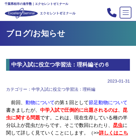
千葉県柏市の進学塾｜エクセレントゼミナール
TOP
ブログ/お知らせ
塾の紹介
合格実績
コース案内
中学入試に役立つ学習法：理科編その６
入会案内
行事
2023-01-31
教室案内
カテゴリー：
中学入試に役立つ学習法：理科編
新・主宰のブログ
前回、
動物について
の第１回として
節足動物について
私立中高リンク集
書きましたが、
中学入試で圧倒的に出題されるのは、昆
虫に関する問題
です。これは、現在生存している種の半
プライバシーポリシー
分以上が昆虫だからです。そこで数回にわたり、
昆虫
に
関して詳しく見ていくことにします。（>>
詳しくはこち
お問い合わせ