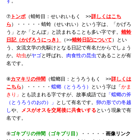
す
。
⑦
トンボ
（蜻蛉目：せいれいもく >>
詳しくはこち
ら
）・・・・・蜻蛉（せいれい）という字は、「かげろ
う」とか「とんぼ」と読まれることも多い字です。
蜻蛉
日記（かげろうにっき）
（>>
蜻蛉日記について
）とい
う、女流文学の先駆けとなる日記で有名だからでしょう
か。
幼虫
が
ヤゴ
と呼ばれ、
肉食性の昆虫
であることが有
名です。
⑧
カマキリの仲間
（蟷螂目：とうろうもく >>
詳しくは
こちら
）・・・・・
蟷螂（とうろう）
という字は「
かま
きり」
とも読まれる字ですが、故事成語では
「蟷螂の斧
（とうろうのおの）」
として有名です。
卵の形での冬越
し
や、
メスがオスを交尾後に共食いする
という現象で有
名です。
⑨
ゴキブリの仲間（ゴキブリ目）
・・・・・
画像リンク