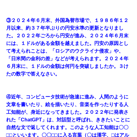
③２０２４年６月末、外国為替市場で、１９８６年１２
月以来、約３７年半ぶりの円安水準の更新となりまし
た。２０２２年ごろから円安が進み、２０２４年６月末
には、１ドルがある金額を越えました。円安の原因とし
て考えられことは、「ロシアのウクライナ侵攻」や、
「日米間の金利の差」などが考えられます。２０２４年
６月末に、１ドルの金額は何円を突破しましたか。３け
たの数字で答えなさい。
④近年、コンピュータ技術が急速に進み、人間のように
文章を書いたり、絵を描いたり、音楽を作ったりする人
工知能が、身近になってきました。２０２２年に発表さ
れた「ChatGPT」は、対話型と呼ばれ、ききたいことに
自然な文で返してくれます。このような人工知能は〇〇
□□といいます。〇〇□□に入る言葉（〇は漢字、□はアル