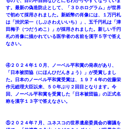
るので、目の不自由なひとにもわかりやすくなっていま
す。最新の偽造防止として、「３Ｄホログラム」が世界
で初めて採用されました。新紙幣の肖像には、１万円札
は「渋沢栄一（しぶさわえいいち）」、五千円札は「津
田梅子（つだうめこ）」が採用されました。新しい千円
札の肖像に描かれている医学者の名前を漢字５字で答え
なさい。
④２０２４年１０月、ノーベル平和賞の発表があり、
「日本被団協（にほんひだんきょう）」が受賞しまし
た。日本のノーベル平和賞受賞は、１９７４年の佐藤栄
作元総理大臣以来、５０年ぶり２回目となります。今
回、ノーベル平和賞を受賞した「日本被団協」の正式名
称を漢字１３字で答えなさい。
⑤２０２４年７月、ユネスコの世界遺産委員会の審議を