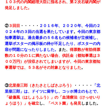
１０３代の内閣総理大臣に指名
され、第２次石破内閣が
発足しました。
②
３回目
・・・・・
２０１６年、２０２０年、今回の２
０２４年の３回の当選を果たしています
。
今回の東京都
知事選挙は、
過去最多の５６名もの候補者が立候補
し、
選挙ポスターの掲示板の枠が不足したり、ポスターの内
容が問題になったりしました。
また、
得票数が有効得票
数の１０分の１に満たない場合、供託金（都知事選は３
００万円）が没収されてしまいますが、今回の東京都知
事選挙では、５３名がその対象となりました
。
③
北里柴三郎（きたさとしばさぶろう）
・・・・・
「北
里柴三郎」は、ドイツに留学し、コッホ博士のもとで、
「破傷風（はしょうふう）」の「血清療法（けっせいり
ょうほう）」を確立
し、
「ペスト菌」も発見
しました。