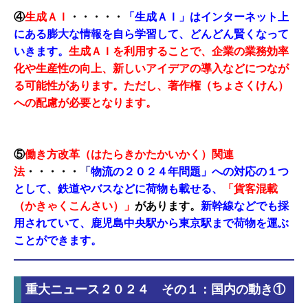
④
生成ＡＩ
・・・・・
「生成ＡＩ」はインターネット上
にある膨大な情報を自ら学習して、どんどん賢くなって
いきます。
生成ＡＩを利用することで、企業の業務効率
化や生産性の向上、新しいアイデアの導入などにつなが
る可能性があります。ただし、著作権（ちょさくけん）
への配慮が必要となります。
⑤
働き方改革（はたらきかたかいかく）関連
法
・・・・・
「
物流の２０２４年問題」への対応の１つ
として、鉄道やバスなどに荷物も載せる、
「貨客混載
（かきゃくこんさい）」
があります。
新幹線などでも採
用されていて、鹿児島中央駅から東京駅まで荷物を運ぶ
ことができます。
重大ニュース２０２４ その１：国内の動き①