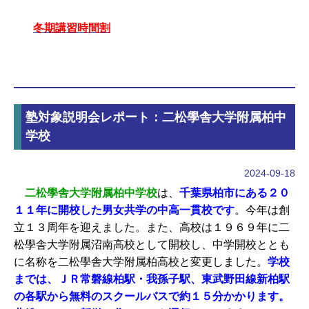
冬期講習時間割
塾対象説明会レポート：二松學舎大学附属柏中
学校
2024-09-18
二松學舎大学附属柏中学校
は、
千葉県柏市にある２０
１１年に開校した男女共学の中高一貫校です
。今年は創
立１３周年を迎えました。また、高校は１９６９年に二
松學舎大学附属沼南高校として開校し、中学開校ととも
に名称を二松學舎大学附属柏高校と変更しました。
学校
までは、ＪＲ常磐線柏駅・我孫子駅、東武野田線新柏駅
の各駅から無料のスクールバスで約１５分かかります。