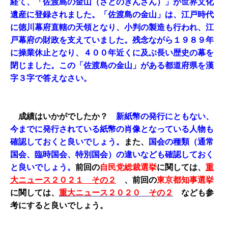
経て、「佐渡島の金山（さどのきんざん）」が世界文化
遺産に登録されました。「佐渡島の金山」は、江戸時代
に徳川幕府直轄の天領となり、小判の製造も行われ、江
戸幕府の財政を支えていました。残念ながら１９８９年
に操業休止となり、４００年近くに及ぶ長い歴史の幕を
閉じました。この「佐渡島の金山」がある都道府県を漢
字３字で答えなさい。
成績はいかがでしたか？
新紙幣の発行にともない、
今までに発行されている紙幣の肖像となっている人物も
確認しておくと良いでしょう。
また、
国会の種類（通常
国会、臨時国会、特別国会）の違いなども確認しておく
と良いでしょう。
前回の
自民党総裁選挙
に関しては、
重
大ニュース２０２１ その２
、
前回の
東京都知事選挙
に関しては、
重大ニュース２０２０ その
２
なども参
考にすると良いでしょう。