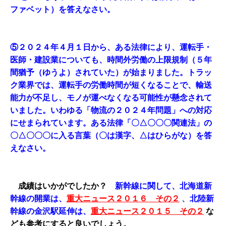
ファベット）を答えなさい。
⑤２０２４年４月１日から、ある法律により、運転手・
医師・建設業についても、時間外労働の上限規制（５年
間猶予（ゆうよ）されていた）が始まりました。トラッ
ク業界では、運転手の労働時間が短くなることで、輸送
能力が不足し、モノが運べなくなる可能性が懸念されて
いました。いわゆる「物流の２０２４年問題」への対応
にせまられています。ある法律「〇△〇〇〇関連法」の
〇△〇〇〇に入る言葉（〇は漢字、△はひらがな）を答
えなさい。
成績はいかがでしたか？
新幹線に関して、北海道新
幹線の開業は、
重大ニュース２０１６ その２
、
北陸新
幹線の金沢駅延伸は、
重大ニュース２０１５ その２
な
ども参考にすると良いでしょう。