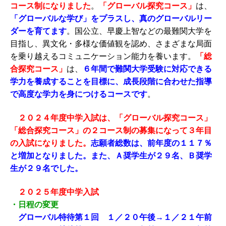
コース制になりました
。
「グローバル探究コース」
は、
「グローバルな学び」をプラスし、真のグローバルリー
ダーを育てます
。国公立、早慶上智などの最難関大学を
目指し、異文化・多様な価値観を認め、さまざまな局面
を乗り越えるコミュニケーション能力を養います。
「総
合探究コース」
は、
６年間で難関大学受験に対応できる
学力を養成することを目標に、成長段階に合わせた指導
で高度な学力を身につけるコースです
。
２０２４年度中学入試は、「グローバル探究コース」
「総合探究コース」の２コース制の募集になって３年目
の入試になりました。
志願者総数は、前年度の１１７％
と増加となりました。また、Ａ奨学生が２９名、Ｂ奨学
生が２９名でした。
２０２５年度中学入試
・日程の変更
グローバル特待第１回 １／２０午後→１／２１午前