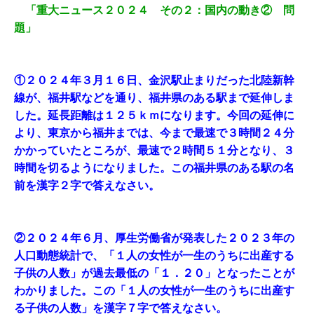
「重大ニュース２０２４ その２：国内の動き② 問
題」
①２０２４年３月１６日、金沢駅止まりだった北陸新幹
線が、福井駅などを通り、福井県のある駅まで延伸しま
した。延長距離は１２５ｋｍになります。今回の延伸に
より、東京から福井までは、今まで最速で３時間２４分
かかっていたところが、最速で２時間５１分となり、３
時間を切るようになりました。この福井県のある駅の名
前を漢字２字で答えなさい。
②２０２４年６月、厚生労働省が発表した２０２３年の
人口動態統計で、「１人の女性が一生のうちに出産する
子供の人数」が過去最低の「１．２０」となったことが
わかりました。この「１人の女性が一生のうちに出産す
る子供の人数」を漢字７字で答えなさい。