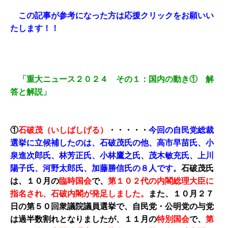
この記事が参考になった方は応援クリックをお願いい
たします！！
「重大ニュース２０２４ その１：国内の動き① 解
答と解説」
①
石破茂（いしばしげる）
・・・・・
今回の自民党総裁
選挙に立候補したのは、石破茂氏の他、高市早苗氏、小
泉進次郎氏、林芳正氏、小林鷹之氏、茂木敏充氏、上川
陽子氏、河野太郎氏、加藤勝信氏の８人です。
石破茂氏
は、１０月の
臨時国会
で、
第１０２代
の内閣総理大臣に
指名
され、
石破内閣が発足しました
。
また、１０月２７
日の第５０回衆議院議員選挙で、自民党・公明党の与党
は過半数割れとなりましたが、１１月の
特別国会
で、
第