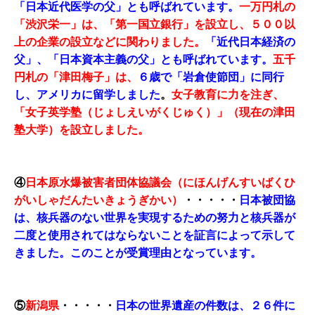
「日本近代医学の父」とも呼ばれています。
一万円札の
「渋沢栄一」は、「第一国立銀行」を設立し、５００以
上の企業の設立などに関わりました。
「近代日本経済の
父」、「日本資本主義の父」とも呼ばれています。
五千
円札の「津田梅子」は、
６歳で「岩倉使節団」に同行
し、
アメリカに留学しました
。
女子教育に力を注ぎ、
「女子英学塾（じょしえいがくじゅく）」（現在の津田
塾大学）を設立しました。
④
日本原水爆被害者団体協議会（にほんげんすいばくひ
がいしゃだんたいきょうぎかい）
・・・・・
日本被団協
は、核兵器のない世界を実現するための努力と核兵器が
二度と使用されてはならないことを証言によって示して
きました。このことが受賞理由となっています。
⑤
新潟県
・・・・・
日本の世界遺産の件数は、２６件に