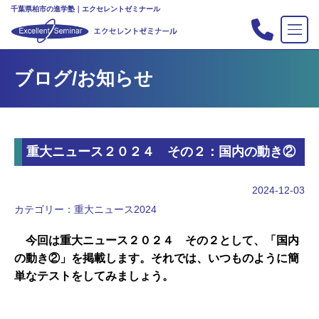
千葉県柏市の進学塾｜エクセレントゼミナール
TOP
ブログ/お知らせ
塾の紹介
合格実績
コース案内
重大ニュース２０２４ その２：国内の動き②
入会案内
行事
2024-12-03
教室案内
カテゴリー：
重大ニュース2024
新・主宰のブログ
今回は重大ニュース２０２４ その２として、「国内
私立中高リンク集
の動き②」を掲載します。それでは、いつものように簡
単なテストをしてみましょう。
プライバシーポリシー
お問い合わせ