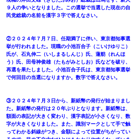
９人の争いとなりました。この選挙で当選した現在の自
民党総裁の名前を漢字３字で答えなさい。
②２０２４年７月７日、任期満了に伴い、東京都知事選
挙が行われました。現職の小池百合子（こいけゆりこ）
氏が、石丸伸二（いしまるしんじ）氏、蓮舫（れんほ
う）氏、田母神俊雄（たもがみとしお）氏などを破り、
再選を果たしました。小池百合子氏は、東京都知事選挙
で何回目の当選になりますか。数字で答えなさい。
③２０２４年７月３日から、新紙幣の発行が始まりまし
た。新紙幣の発行は２０年ぶりとなります。新紙幣は、
額面の表記が大きく変わり、漢字表記が小さくなり、数
字が大きくなりました。また、識別マークとして手で触
ってわかる斜線がつき、金額によって位置がちがってい