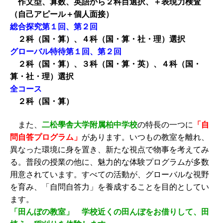
作文型、算数、英語から２科目選択、＋表現力検査
（自己アピール＋個人面接）
総合探究第１回、第２回
２科（国・算）、４科（国・算・社・理）選択
グローバル特待第１回、第２回
２科（国・算）、３科（国・算・英）、４科（国・
算・社・理）選択
全コース
２科（国・算）
また、
二松學舎大学附属柏中学校
の特長の一つに
「自
問自答プログラム」
があります。いつもの教室を離れ、
異なった環境に身を置き、新たな視点で物事を考えてみ
る。普段の授業の他に、魅力的な体験プログラムが多数
用意されています。すべての活動が、グローバルな視野
を育み、「自問自答力」を養成することを目的としてい
ます。
「田んぼの教室」 学校近くの田んぼをお借りして、田