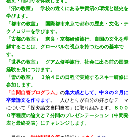
植え・稲刈りを体験します。
「沼の教室」 学校の近くにある手賀沼の環境と歴史を
学びます。
「都市の教室」 国際都市東京で都市の歴史・文化・テ
クノロジーを学びます。
「古都の教室」 奈良・京都研修旅行。自国の文化を理
解することは、グローバルな視点を持つための基本で
す。
「世界の教室」 グアム修学旅行。社会に出る前の国際
経験を身につけます。
「雪の教室」 ３泊４日の日程で実施するスキー研修に
参加します。
「自問自答プログラム」
の
集大成として、中３の２月に
卒業論文を作ります
。一人ひとりが自分の好きなテーマ
について「探究論文自問自答」に取り組みます。
８００
０字程度の論文と７分間のプレゼンテーション（中間発
表と最終発表）にチャレンジします。