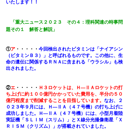
いたします！！
「重大ニュース２０２３ その４：理科関連の時事問
題その１ 解答と解説」
①
ア
・・・・・
今回検出されたビタミンは「ナイアシン
（ビタミンＢ３）」と呼ばれるものです。この他に、生
命の遺伝に関係するＲＮＡに含まれる「ウラシル」も検
出されました。
②
エ
・・・・・
Ｈ３ロケットは、Ｈ―ⅡＡロケットの打
ち上げに約１００億円かかっていた費用を、半分の５０
億円程度まで削減することを目指しています。
なお、２
０２３年９月には、Ｈ―ⅡＡ（４７号機）の打ち上げに
成功しました。Ｈ―ⅡＡ（４７号機）には、小型月着陸
実証機「ＳＬＩＭ（スリム）」とＸ線分光撮像衛星「Ｘ
ＲＩＳＭ（クリズム）」が搭載されていました。