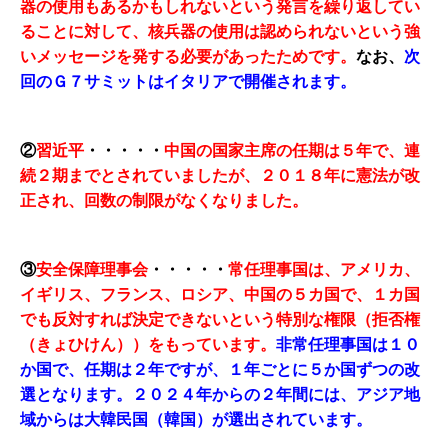
器の使用もあるかもしれないという発言を繰り返してい
ることに対して、核兵器の使用は認められないという強
いメッセージを発する必要があったためです。
なお、
次
回のＧ７サミットはイタリアで開催されます。
②
習近平
・・・・・
中国の国家主席の任期は５年で、連
続２期までとされていましたが、２０１８年に憲法が改
正され、回数の制限がなくなりました。
③
安全保障理事会
・・・・・
常任理事国は、アメリカ、
イギリス、フランス、ロシア、中国の５カ国で、１カ国
でも反対すれば決定できないという特別な権限（拒否権
（きょひけん））をもっています。
非常任理事国は１０
か国で、任期は２年ですが、１年ごとに５か国ずつの改
選となります。２０２４年からの２年間には、アジア地
域からは大韓民国（韓国）が選出されています。