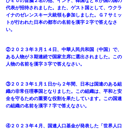
びＥＵの首脳２名の他、インド、韓国など８か国の国の
代表が招待されました。また、ゲスト国として、ウクラ
イナのゼレンスキー大統領も参加しました。Ｇ７サミッ
トが行われた日本の都市の名前を漢字２字で答えなさ
い。
②２０２３年３月１４日、中華人民共和国（中国）で、
ある人物が３期連続で国家主席に選出されました。この
人物の名前を漢字３字で答えなさい。
③２０２３年１月１日から２年間、日本は国連のある組
織の非常任理事国となりました。この組織は、平和と安
全を守るための重要な役割を果たしています。この国連
の組織の名前を漢字７字で答えなさい。
④２０２３年４月、国連人口基金が発表した「世界人口