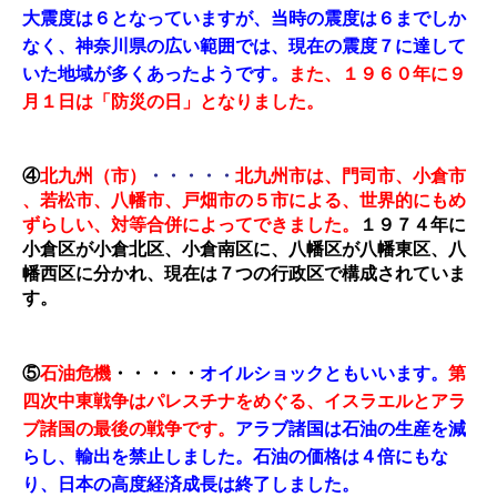
大震度は６となっていますが、当時の震度は６までしか
なく、神奈川県の広い範囲では、現在の震度７に達して
いた地域が多くあったようです。
また、
１９
６０年に９
月１日は「防災の日」となりました。
④
北九州（市）
・・・・・
北九州市は、門司市、小倉市
、若松市、八幡市、戸畑市の５市による、世界的にもめ
ずらしい、対等合併によってできました。
１９７４年に
小倉区が小倉北区、小倉南区に、八幡区が八幡東区、八
幡西区に分かれ、現在は７つの行政区で構成されていま
す。
⑤
石油危機
・・・・・
オイルショックともいいます。
第
四次中東戦争はパレスチナをめぐる、イスラエルとアラ
ブ諸国の最後の戦争です。
アラブ諸国は石油の生産を減
らし、輸出を禁止しました。石油の価格は４倍にもな
り、日本の高度経済成長は終了しました。