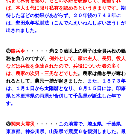
代まで私有を認め、もとの水路を改修して、開墾すれ
ば、本人１代に限り私有を認めるというきまりです。
期
待したほどの効果があがらず、２０年後の７４３年に
は、墾田永年私財法（こんでんえいねんしざいほう）が
出されました。
②
徴兵令
・・・・・満２０歳以上の男子は全員兵役の義
務を負うのですが、
例外として、家の主人、長男、役人
などは兵役を免除されたので、兵役についた者の多く
は、農家の次男・三男などでした
。農家は働き手が奪わ
れるとして、農民一揆が起きました。
また、１８７３年
は、１月１日から太陽暦となり、６月１５日には、印旛
県と木更津県の両県が合併して千葉県が誕生した年で
す。
③
関東大震災
・・・・・
この地震で、埼玉県、千葉県、
東京都、神奈川県、山梨県で震度６を観測しました。
最