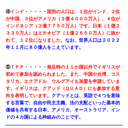
④
インド
・・・・・
国別の人口は、１位がインド、２位
が中国、３位がアメリカ（３億４０００万人）、４位が
インドネシア（２億７７５０万人）です。日本（１億２
３３０万人）はエチオピア（１億２６５０万人）に抜か
れて、１２位になりました。
なお、世界人口は２０２２
年１１月に８０億人をこえています。
⑤
ＴＰＰ
・・・・・
発足時の１１か国以外でイギリスが
初めて参加を認められました。また、中国や台湾、コス
タリカ、エクアドル、ウルグアイも加盟を申請していま
す。
イギリスは、クアッド（ＱＵＡＤ）にも参加する意
向を表明しています。
クアッドとは、英語で４つを意味
する言葉で、自由や民主主義、法の支配といった基本的
価値を共有する日本、アメリカ、オーストラリア、イン
ドの４カ国による枠組みのことです。