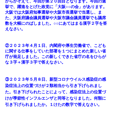
からかぞえて、今回が第２０回目となります。今回の選
挙で、躍進をとげた政党に「大阪○○の会」があります。
大阪では大阪府知事選挙や大阪市長選挙で当選し、ま
た、大阪府議会議員選挙や大阪市議会議員選挙でも議席
数を大幅にのばしました。○○にあてはまる漢字２字を答
えなさい。
②２０２３年４月１日、内閣府や厚生労働省で、こども
に関する仕事をしていた部署を１つにまとめた新しい省
庁が発足しました。この新しくできた省庁の名をひらが
な３字＋漢字３字で答えなさい。
③２０２３年５月８日、新型コロナウイルス感染症の感
染症法上の位置づけが２類相当から引き下げられまし
た。引き下げられたことによって、感染症法上の位置づ
けが季節性インフルエンザと同等となりました。何類に
引き下げられましたか。１けたの数字で答えなさい。