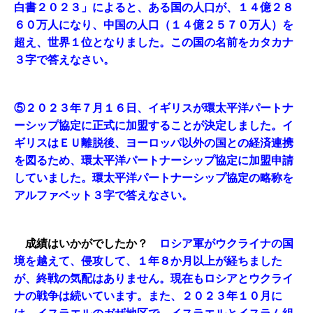
白書２０２３」によると、ある国の人口が、１４億２８
６０万人になり、中国の人口（１４億２５７０万人）を
超え、世界１位となりました。この国の名前をカタカナ
３字で答えなさい。
⑤２０２３年７月１６日、イギリスが環太平洋パートナ
ーシップ協定に正式に加盟することが決定しました。イ
ギリスはＥＵ離脱後、ヨーロッパ以外の国との経済連携
を図るため、環太平洋パートナーシップ協定に加盟申請
していました。環太平洋パートナーシップ協定の略称を
アルファベット３字で答えなさい。
成績はいかがでしたか？
ロシア軍がウクライナの国
境を越えて、侵攻して、１年８か月以上が経ちました
が、終戦の気配はありません。現在もロシアとウクライ
ナの戦争は続いています。また、２０２３年１０月に