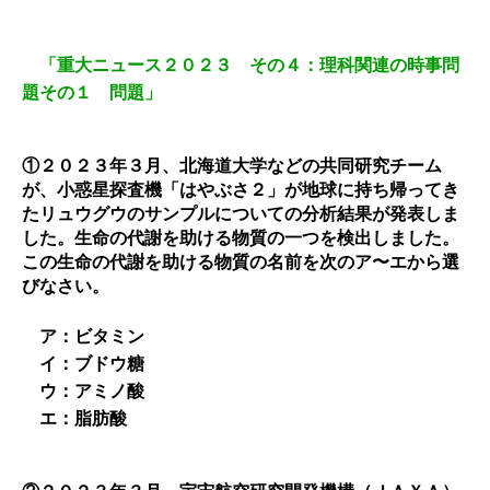
「重大ニュース２０２３ その４：理科関連の時事問
題その１ 問題」
①２０２３年３月、北海道大学などの共同研究チーム
が、小惑星探査機「はやぶさ２」が地球に持ち帰ってき
たリュウグウのサンプルについての分析結果が発表しま
した。生命の代謝を助ける物質の一つを検出しました。
この生命の代謝を助ける物質の名前を次のア〜エから選
びなさい。
ア：
ビタミン
イ：
ブドウ糖
ウ：
アミノ酸
エ：
脂肪酸