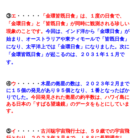
③
エ
・・・・・
「金環皆既日食」は、１度の日食で、
「金環日食」と「皆既日食」が同時に観測される珍しい
現象のことです。
今回は、インド洋から「金環日食」が
始まり、オーストラリアや東ティモールで「皆既日食」
になり、太平洋上では「金環日食」になりました。
次に
「金環皆既日食」が起こるのは、２０３１年１１月で
す。
④
ウ
・・・・・
木星の衛星の数は、２０２３年２月まで
に１５個の発見があり９５個となり、１番となったばか
りでした。
今回発見された衛星の約半数は、ハワイ島に
ある日本の「すばる望遠鏡」のデータをもとにしていま
す。
⑤
イ
・・・・・
古川聡宇宙飛行士は、５９歳での宇宙飛
行となり、２０２３年３月まで、ＩＳＳに長期滞在し