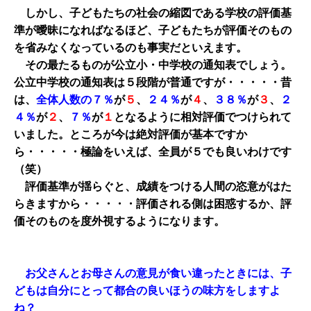
しかし、子どもたちの社会の縮図である学校の評価基
準が曖昧になればなるほど、子どもたちが評価そのもの
を省みなくなっているのも事実だといえます。
その最たるものが公立小・中学校の通知表でしょう。
公立中学校の通知表は５段階が普通ですが・・・・・昔
は、
全体人数の７％
が
５
、
２４％
が
４
、
３８％
が
３
、
２
４％
が
２
、
７％
が
１
となるように相対評価でつけられて
いました。ところが今は絶対評価が基本ですか
ら・・・・・極論をいえば、全員が５でも良いわけです
（笑）
評価基準が揺らぐと、成績をつける人間の恣意がはた
らきますから・・・・・評価される側は困惑するか、評
価そのものを度外視するようになります。
お父さんとお母さんの意見が食い違ったときには、子
どもは自分にとって都合の良いほうの味方をしますよ
ね？