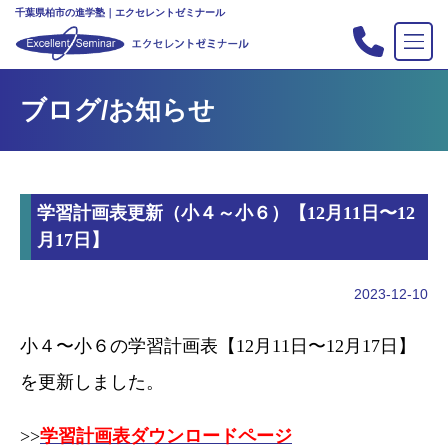
千葉県柏市の進学塾｜エクセレントゼミナール
TOP
ブログ/お知らせ
塾の紹介
合格実績
コース案内
学習計画表更新（小４～小６）【12月11日〜12
入会案内
月17日】
行事
教室案内
2023-12-10
新・主宰のブログ
小４〜小６の学習計画表【12月11日〜12月17日】
私立中高リンク集
を更新しました。
プライバシーポリシー
>>
学習計画表ダウンロードページ
お問い合わせ