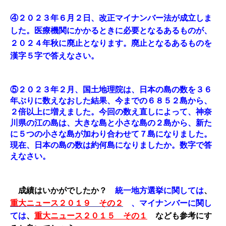
④２０２３年６月２日、改正マイナンバー法が成立しま
した。医療機関にかかるときに必要となるあるものが、
２０２４年秋に廃止となります。廃止となるあるものを
漢字５字で答えなさい。
⑤２０２３年２月、国土地理院は、日本の島の数を３６
年ぶりに数えなおした結果、今までの６８５２島から、
２倍以上に増えました。今回の数え直しによって、神奈
川県の江の島は、大きな島と小さな島の２島から、新た
に５つの小さな島が加わり合わせて７島になりました。
現在、日本の島の数は約何島になりましたか。数字で答
えなさい。
成績はいかがでしたか？
統一地方選挙に関しては
、
重大ニュース２０１９ その２
、マイナンバーに関し
ては
、
重大ニュース２０１５ その１
なども参考にす