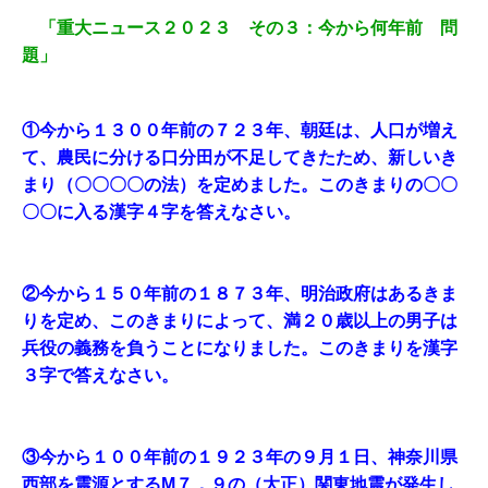
「重大ニュース２０２３ その３：今から何年前 問
題」
①今から１３００年前の７２３年、朝廷は、人口が増え
て、農民に分ける口分田が不足してきたため、新しいき
まり（〇〇〇〇の法）を定めました。このきまりの〇〇
〇〇に入る漢字４字を答えなさい。
②今から１５０年前の１８７３年、明治政府はあるきま
りを定め、このきまりによって、満２０歳以上の男子は
兵役の義務を負うことになりました。このきまりを漢字
３字で答えなさい。
③今から１００年前の１９２３年の９月１日、神奈川県
西部を震源とするМ７．９の（大正）関東地震が発生し