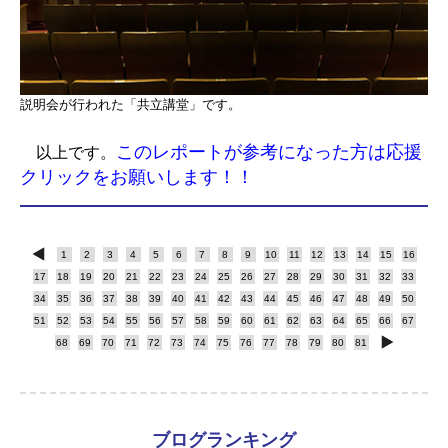
説明会が行われた「共立講堂」です。
このレポートが参考になった方は応援
以上です。
クリックをお願いします！！
1
2
3
4
5
6
7
8
9
10
11
12
13
14
15
16
17
18
19
20
21
22
23
24
25
26
27
28
29
30
31
32
33
34
35
36
37
38
39
40
41
42
43
44
45
46
47
48
49
50
51
52
53
54
55
56
57
58
59
60
61
62
63
64
65
66
67
68
69
70
71
72
73
74
75
76
77
78
79
80
81
ブログランキング