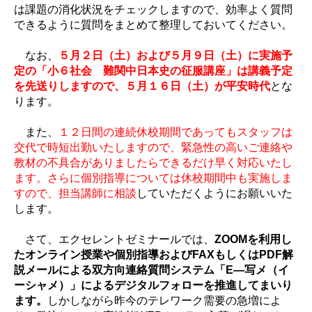
は課題の消化状況をチェックしますので、効率よく質問
できるように質問をまとめて整理しておいてください。
なお、
５月２日（土）および５月９日（土）に実施予
定の「小６社会 難関中日本史の征服講座」は講義予定
を先送りしますので、５月１６日（土）が平安時代
とな
ります。
また、
１２日間の連続休校期間であってもスタッフは
交代で時短出勤いたしますので、緊急性の高いご連絡や
教材の不具合がありましたらできるだけ早く対応いたし
ます。さらに個別指導については休校期間中も実施しま
すので、担当講師に相談
していただくようにお願いいた
します。
さて、エクセレントゼミナールでは、
ZOOMを利用し
たオンライン授業や個別指導およびFAXもしくはPDF解
説メールによる双方向連絡質問システム「E―写メ（イ
ーシャメ）」によるデジタルフォローを推進してまいり
ます。
しかしながら昨今のテレワーク需要の急増によ