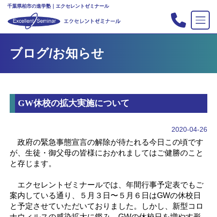
千葉県柏市の進学塾｜エクセレントゼミナール
TOP
ブログ/お知らせ
塾の紹介
合格実績
コース案内
GW休校の拡大実施について
入会案内
行事
2020-04-26
教室案内
政府の緊急事態宣言の解除が待たれる今日この頃です
が、生徒・御父母の皆様におかれましてはご健勝のこと
新・主宰のブログ
と存じます。
私立中高リンク集
エクセレントゼミナールでは、年間行事予定表でもご
プライバシーポリシー
案内している通り、５月３日〜５月６日はGWの休校日
と予定させていただいておりました。しかし、新型コロ
お問い合わせ
ナウィルスの感染拡大に鑑み、GWの休校日を増やす形