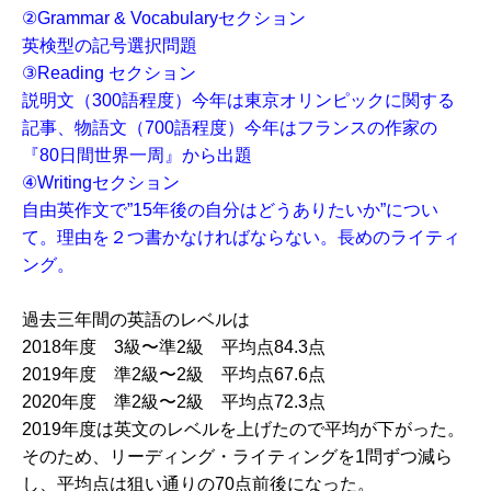
②Grammar & Vocabularyセクション
英検型の記号選択問題
③Reading セクション
説明文（300語程度）今年は東京オリンピックに関する
記事、物語文（700語程度）今年はフランスの作家の
『80日間世界一周』から出題
④Writingセクション
自由英作文で”15年後の自分はどうありたいか”につい
て。理由を２つ書かなければならない。長めのライティ
ング。
過去三年間の英語のレベルは
2018年度 3級〜準2級 平均点84.3点
2019年度 準2級〜2級 平均点67.6点
2020年度 準2級〜2級 平均点72.3点
2019年度は英文のレベルを上げたので平均が下がった。
そのため、リーディング・ライティングを1問ずつ減ら
し、平均点は狙い通りの70点前後になった。