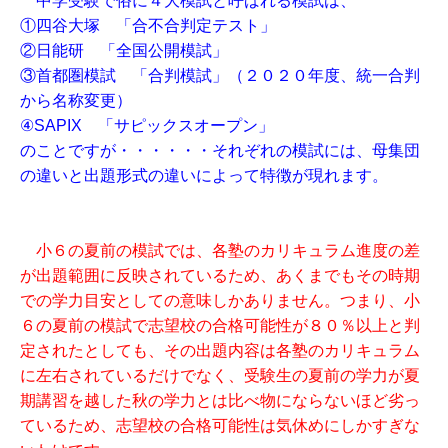
中学受験で俗に４大模試と呼ばれる模試は、
①四谷大塚 「合不合判定テスト」
②日能研 「全国公開模試」
③首都圏模試 「合判模試」（２０２０年度、統一合判
から名称変更）
④SAPIX 「サピックスオープン」
のことですが・・・・・・それぞれの模試には、母集団
の違いと出題形式の違いによって特徴が現れます。
小６の夏前の模試では、各塾のカリキュラム進度の差
が出題範囲に反映されているため、あくまでもその時期
での学力目安としての意味しかありません。つまり、小
６の夏前の模試で志望校の合格可能性が８０％以上と判
定されたとしても、その出題内容は各塾のカリキュラム
に左右されているだけでなく、受験生の夏前の学力が夏
期講習を越した秋の学力とは比べ物にならないほど劣っ
ているため、志望校の合格可能性は気休めにしかすぎな