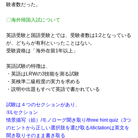
験者数だった。
〇海外帰国入試について
英語受験と国語受験とでは、受験者数は1:2となっている
が、どちらが有利といったことはない。
受験資格は「海外在留1年以上」
英語試験の特徴は、
・英語はLRWの3技能を測る試験
・英検準二級程度の実力を求める
・説明や出題もすべて英語で書かれている
試験は４つのセクションがあり、
①Lセクション
情景描写（絵）/モノローグ聞き取り/three hint quiz（3つ
のヒントから正しい選択肢を選び取る/dictationは英文を
聞き取りそのまま書き取る