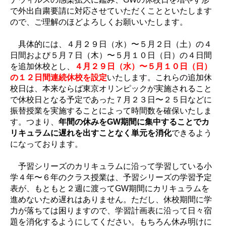
で外出自粛要請に対応させていただくことといたします
ので、ご理解のほどよろしくお願いいたします。
具体的には、４月２９日（水）〜５月２日（土）の４
日間および５月７日（木）〜５月１０日（日）の４日間
を追加休校とし、
４月２９日（水）〜５月１０日（日）
の１２日間連続休校を設定
いたします。これらの追加休
校日は、本来ならば東京オリンピックが実施されること
で休校日となる予定であった７月２３日〜２５日などに
振替授業を実施することによって時間数を確保いたしま
す。つまり、
年間の休みをGW期間に集中することでカ
リキュラムに遅れを出すことなく単元を消化
できるよう
になっております。
予習シリーズのカリキュラムに沿って学習している小
学４年〜６年のクラス授業は、予習シリーズの学習予定
表が、もともと２週に渡ってGW期間にカリキュラムを
進めないため遅れはありません。ただし、休校期間に学
力が落ちては困りますので、学習計画表に沿って日々宿
題を消化するようにしてください。もちろん休み明けに