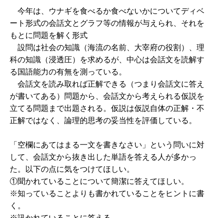
今年は、ウナギを食べるか食べないかについてディベ
ート形式の会話文とグラフ等の情報が与えられ、それを
もとに問題を解く形式
設問は社会の知識（海流の名前、大宰府の役割）、理
科の知識（浸透圧）を求めるが、中心は会話文を読解す
る国語能力の有無を測っている。
会話文を読み取れば正解できる（つまり会話文に答え
が書いてある）問題から、会話文から考えられる仮説を
立てる問題まで出題される。仮説は仮説自体の正解・不
正解ではなく、論理的思考の妥当性を評価している。
「空欄にあてはまる一文を書きなさい」という問いに対
して、会話文から抜き出した単語を答える人が多かっ
た。以下の点に気をつけてほしい。
①聞かれていることについて簡潔に答えてほしい。
※知っていることよりも書かれていることをヒントに書
く。
※訊かれていることに答える。