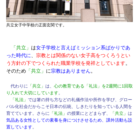
共立女子中学校の正面玄関です。
「共立」
は
女子学校と言えばミッション系ばかりであ
った時代に
、
宗教とは関係のない女子高をつくろうとい
う方針の下でつくられた職業学校を発祥としています
。
そのため
「共立」
に
宗教はありません
。
代わりに
「共立」
は、
心の教育である「礼法」を2週間に1回取
り入れて大切にしています
。
「礼法」
では箸の持ち方などの礼儀作法や所作を学び、グロー
バル化社会だからこそ日本の伝統、しきたりを知っている人間を
育てています。さらに
「礼法
」
の授業にとどまらず、
「共立」
は
気品ある女性としての素養を身につけさせるため、課外活動も設
置しています
。