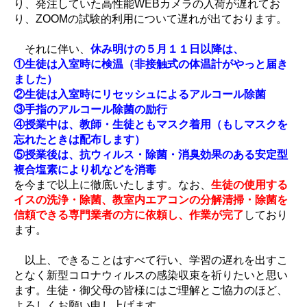
り、発注していた高性能WEBカメラの入荷が遅れてお
り、ZOOMの試験的利用について遅れが出ております。
それに伴い、
休み明けの５月１１日以降は、
①生徒は入室時に検温（非接触式の体温計がやっと届き
ました）
②生徒は入室時にリセッシュによるアルコール除菌
③手指のアルコール除菌の励行
④授業中は、教師・生徒ともマスク着用（もしマスクを
忘れたときは配布します）
⑤授業後は、抗ウィルス・除菌・消臭効果のある安定型
複合塩素により机などを消毒
を今まで以上に徹底いたします。なお、
生徒の使用する
イスの洗浄・除菌、教室内エアコンの分解清掃・除菌を
信頼できる専門業者の方に依頼し、作業が完了
しており
ます。
以上、できることはすべて行い、学習の遅れを出すこ
となく新型コロナウィルスの感染収束を祈りたいと思い
ます。生徒・御父母の皆様にはご理解とご協力のほど、
よろしくお願い申し上げます。