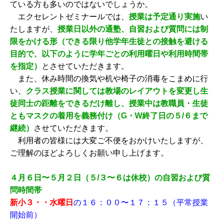
ている方も多いのではないでしょうか。
エクセレントゼミナールでは、
授業は予定通り実施
い
たしますが、
授業日以外の通塾、自習および質問には制
限をかける形（できる限り他学年生徒との接触を避ける
目的で、以下のように学年ごとの利用曜日や利用時間帯
を指定）
とさせていただきます。
また、休み時間の換気や机や椅子の消毒をこまめに行
い、
クラス授業に関しては教場のレイアウトを変更し生
徒同士の距離をできるだけ離し、授業中は教職員・生徒
ともマスクの着用を義務付け（G・W終了日の５/６まで
継続）
させていただきます。
利用者の皆様には大変ご不便をおかけいたしますが、
ご理解のほどよろしくお願い申し上げます。
４月６日〜５月２日（５/３〜６は休校）の自習および質
問時間帯
新小３・・水曜日
の１６：００〜１７：１５（平常授業
開始前）