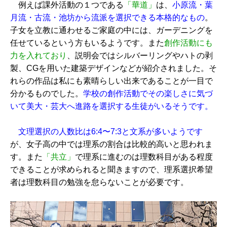
例えば課外活動の１つである
「華道」
は、
小原流・葉
月流・古流・池坊から流派を選択できる本格的なもの
。
子女を立教に通わせるご家庭の中には、ガーデニングを
任せているという方もいるようです。また
創作活動にも
力を入れており
、説明会ではシルバーリングやハトの剥
製、CGを用いた建築デザインなどが紹介されました。そ
れらの作品は私にも素晴らしい出来であることが一目で
分かるものでした。
学校の創作活動でその楽しさに気づ
いて美大・芸大へ進路を選択する生徒がいるそうです。
文理選択の人数比は6:4〜7:3と文系が多いようです
が、女子高の中では理系の割合は比較的高いと思われま
す。また
「共立」
で理系に進むのは理数科目がある程度
できることが求められると聞きますので、理系選択希望
者は理数科目の勉強を怠らないことが必要です。