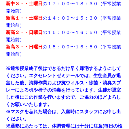
新中３・・土曜日
の１７：００〜１８：３０（平常授業
開始前）
新高１・・土曜日
の１４：００〜１５：３０（平常授業
開始前）
新高２・・日曜日
の１５：００〜１６：５０（平常授業
開始前）
新高３・・日曜日
の１５：００〜１６：５０（平常授業
開始前）
※通常授業終了後はできるだけ早く帰宅するようにして
ください。エクセレントゼミナールでは、生徒全員が退
室した後、清掃作業および抗ウィルス・除菌・消臭スプ
レーによる机や椅子の消毒を行っています。生徒が退室
した後にこの作業を行いますので、ご協力のほどよろし
くお願いいたします。
※マスクを忘れた場合は、入室時にスタッフにお申し出
ください。
※通塾にあたっては、体調管理には十分に注意(毎日の検