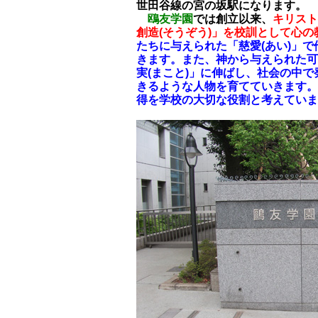
世田谷線の宮の坂駅になります。
鴎友学園
では創立以来、
キリスト
創造(そうぞう)」を校訓として心
たちに与えられた「慈愛(あい)」
きます。また、神から与えられた可
実(まこと)」に伸ばし、社会の中で
きるような人物を育てていきます。
得を学校の大切な役割と考えていま