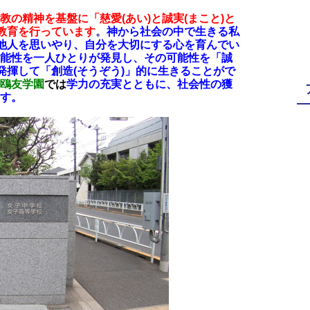
教の精神を基盤に「慈愛(あい)と誠実(まこと)と
の教育を行っています
。
神から社会の中で生きる私
で他人を思いやり、自分を大切にする心を育んでい
能性を一人ひとりが発見し、その可能性を「誠
発揮して「創造(そうぞう)」的に生きることがで
鴎友学園
では
学力の充実とともに、社会性の獲
す。