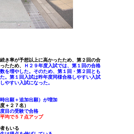
続き率が予想以上に高かったため、第２回の合
ったため、
Ｈ２９年度入試では、第１回の合格
数を増やした。そのため、第１回・第２回とも
た。
第１回入試は昨年度同様合格しやすい入試
しやすい入試になった。
時出願＋追加出願）が増加
度＋２７名）
度目の受験で合格
平均で５７点アップ
者もいる
験生は得点を伸ばしている