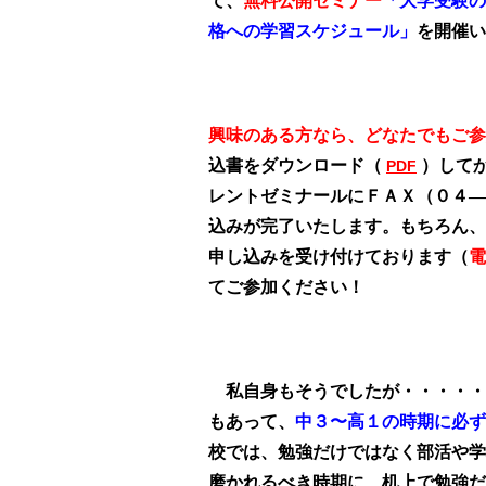
て、
無料公開セミナー
「大学受験の
格への学習スケジュール」
を開催い
興味のある方なら、どなたでもご参
込書をダウンロード（
）
して
PDF
レントゼミナールにＦＡＸ（０４―
込みが完了いたします。もちろん、
申し込みを受け付けております（
電
てご参加ください！
私自身もそうでしたが・・・・・
もあって、
中３〜高１の時期に必ず
校では、勉強だけではなく部活や学
磨かれるべき時期に、机上で勉強だ