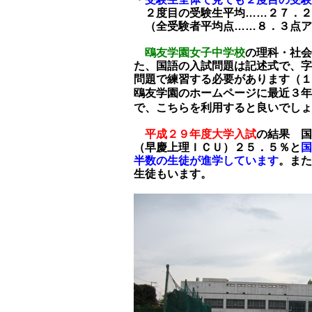
２度目の受験生平均……２７．２
（全受験者平均点……８．３点ア
鴎友学園女子中学校
の理科・社会
た、国語の入試問題は記述式で、字
問題で練習する必要があります（１
鴎友学園のホームページに最近３年
で、こちらを利用すると良いでしょ
平成２９年度大学入試
の結果 国
（早慶上理ＩＣＵ）２５．５％と
国
半数の生徒が進学しています
。また
生徒もいます。