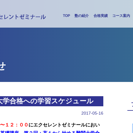
TOP
塾の紹介
合格実績
コース案内
せ
大学合格への学習スケジュール
2017-05-16
〜１２：００
にエクセレントゼミナールにおい