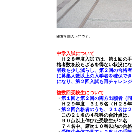
鴎友学園の正門です。
中学入試について
Ｈ２８年度入試では、第１回の手
格者数を絞らざるを得ない状況にな
者数を少し減らし、第２回の合格者
に募集人数以上の入学者を確保でき
になり、第２回入試も再チャレンジ
複数回受験生について
・
第１回と第２回の両方出願者（同
Ｈ２９年度 ３１５名（Ｈ２８年
・
第２回合格者のうち、２１名は２
この２１名の４教科の合計点は、
９０点以上伸びた受験生が２名
７４名中、席次１０番以内の合格
・
受験生全体で見ても２度目の受